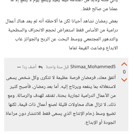
يأتي مثله ولابد من اغتنامه فيما يفيد وينفع يوم لا ينفع إلا ما
عملنا من صالح فقط.
بعض رمضان نشاهد أحيانا لكن ما ألاحظه أنه لم يعد هناك أعمال
درامية من الأساس فقط استعراض لحجم الانحراف والسطحية
والتدهور المجتمعي ووسط البحث عن الربح والجوائز غاب
الابداع وضاعت القيمة تماما
Shimaa_Mohammed5
أضف ردا
قبل سنة واحدة
0
أتفق معك، فرمضان فرصة عظيمة لا تتكرر، وكل شخص يسعى
لاستغلاله بما ينفعه ويرتاح إليه. أما بعد رمضان، فأصبح كثير
من الأعمال الدرامية تجارية بحتة، تفتقد للهدف والرسالة. ومع
ذلك، لا تزال هناك محاولات قليلة لصنع أعمال ذات قيمة، لكنها
تضيع وسط زحام الإنتاج الذي يسعى فقط للانتشار دون مراعاة
الجودة أو الإبداع.