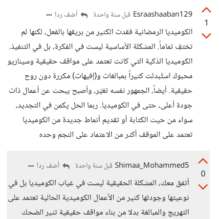
Esraashaaban129
أضف ردا
قبل سنة واحدة
1
الكوميديا الرمضانية فقدت الكثير من بريقها بالفعل، لكنها لم
تختفِ تماماً. المشكلة الأساسية ليست في الفكرة، بل في التنفيذ.
الكوميديا الذكية التي كانت تعتمد على مواقف حقيقية وسيناريو
محبوك استُبدلت كثيراً بمبالغات و(إفيهات) مكررة دون روح
حقيقية. أيضاً، الجمهور نفسه تغيّر، وأصبح يبحث عن أعمال ذات
جودة أعلى، حتى في الكوميديا. ربما الحل يكمن في التجديد،
سواء من حيث الكتابة أو تقديم أنماط جديدة من الكوميديا
تعتمد على الموقف أكثر من الاعتماد على النجم وحده
Shimaa_Mohammed5
أضف ردا
قبل سنة واحدة
0
أتفق معك، المشكلة الحقيقية ليست في غياب الكوميديا بل في
نوعيتها وجودتها كثير من الأعمال الكوميدية الحالية تعتمد على
التهريج والمبالغة بدلا من بناء مواقف حقيقية تثير الضحك