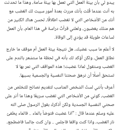
يبدو لي بأن بيئة العمل التي تعمل بها بيئة سامة، وهذا ما تحدثت
به أنت عندما قُلت بأنك مررت بعدة أمور سببت لك الغضب مع
أنك من الأشخاص التي لا تغضب اطلاقًا، لحسن هناك الكثير من
هم مثلك يغضبون، ولعلني قرأتُ دراسة في هذا العام، بأن العمل
لساعات طويلة قد يؤدي إلى الوقاة.
لا أعلم ما سبب غضبك، هل نتيجة بيئة العمل أم موقف ما خارج
نطاق العمل، ولكن أؤكد لك بأنه في لحظة ما ستشعر بالندم على
الغضب وستقول لماذا غضبت! هذه المواقف التي نمر بها لا
تستحق أصلًا أن نرهق صحتنا النفسية والجسمية بسببها.
أعرف بأنني لستُ الشخص المناسب لتقديم نصائح للتخلص من
الغضب، كوني من الأشخاص التي تغضب سريعًا وهذا ما أثر على
صحتي النفسية الجسدية ولكن أذكرك بقول الرسول صلى الله
عليه وسلم عندما قال : "اذا غضبت فتوضأ بالماء .. فالماء يطفئ
نار الغضب، واذا كنت واقفا فاجلس .. وان كنت جالسا فاضطجع،