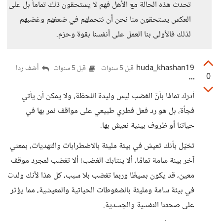
تحدث هذه الحالة مع الأهل فهم لا يستحقون ذلك تماماً بل على
العكس يستحقون منا نحن أن نتحملهم في ضعفهم وغضبهم
لذلك فالأولى بنا العمل على أنفسنا بقوة وحزم.
huda_khashan19
أضف ردا
قبل 5 سنوات
قبل 5 سنوات
0
أدرك تمامًا بأنّ الغضب ليس وليدة اللحظة، ولا يمكن أن يأتي
فجأة، بل هو رد فعل فطري طبيعي على مواقف نمر بها في
حياتنا أو ظروف بيئية نعيش بها.
تخيّل بأنك تعيش في بيئة مليئة بالاضطرابات والتهديات، بمعني
آخر بيئة سامة تمامًا، ألا ينتابك الغضب! ألا تغضب لمجرد موقف
معين، قد يكون بسيطًا وربما تغضب بلا سبب، كل هذا لأنك ولدت
في بيئة سامة ومليئة بالضغوطات الحياتية والمعيشية، مما يؤثر
على صحتنا النفسية والجسدية.