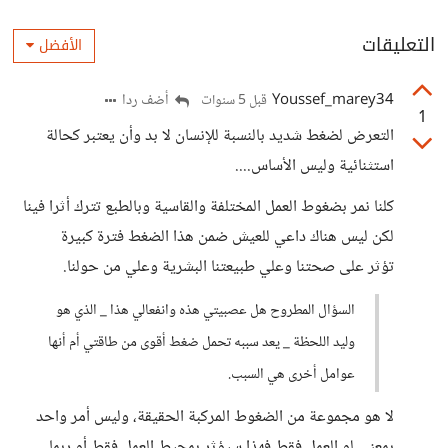
التعليقات
الأفضل
Youssef_marey34
أضف ردا
قبل 5 سنوات
1
التعرض لضغط شديد بالنسبة للإنسان لا بد وأن يعتبر كحالة
استثنائية وليس الأساس....
كلنا نمر بضغوط العمل المختلفة والقاسية وبالطبع تترك أثرا فينا
لكن ليس هناك داعي للعيش ضمن هذا الضغط فترة كبيرة
تؤثر على صحتنا وعلي طبيعتنا البشرية وعلي من حولنا.
السؤال المطروح هل عصبيتي هذه وانفعالي هذا _ الذي هو
وليد اللحظة _ يعد سببه تحمل ضغط أقوى من طاقتي أم أنها
عوامل أخرى هي السبب.
لا هو مجموعة من الضغوط المركبة الحقيقة، وليس أمر واحد
بمعنى لو العمل فقط فهذا سيؤثر بمحيط العمل فقط أو ربما