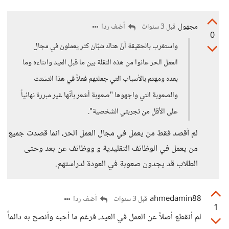
مجهول
أضف ردا
قبل 3 سنوات
0
واستغرب بالحقيقة أنّ هناك شبّان كثر يعملون في مجال
العمل الحر عانوا من هذه النقلة بين ما قبل العيد واثناءه وما
بعده ومهتم بالأسباب التي جعلتهم فعلاً في هذا التشتت
والصعوبة التي واجهوها "صعوبة أشعر بأنّها غير مبررة نهائياً
على الأقل من تجربتي الشخصية".
لم أقصد فقط من يعمل في مجال العمل الحر، انما قصدت جميع
من يعمل في الوظائف التقليدية و ووظائف عن بعد وحتى
الطلاب قد يجدون صعوبة في العودة لدراستهم.
ahmedamin88
أضف ردا
قبل 3 سنوات
1
لم أنقطع أصلاً عن العمل في العيد، فرغم ما أحبه وأنصح به دائماً