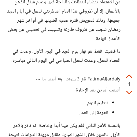
من الاهتمام بقضاء العطلات والراحة فيها وعدم شغل الذهن
بالأعمال، إلا أن ظروفي هذا العام اضطرتني للعمل في أيام العيد
جميعها، وذلك لتعويض فترة صعبة قضيتها في أواخر شهر
رمضان نتجت عن ظروف طارئة وتسببت في تعطيلي عن بعض
الأعمال الهامة.
ما قضيته فقط هو نهار يوم العيد في اليوم الأول، وعدت في
المساء للعمل، وعدت للعمل الصباحي في اليوم التالي مباشرة.
FatimaAlJardaly
أضف ردا
قبل 3 سنوات
1
أصعب أمرين بعد الإجازة :
تنظيم النوم
العودة إلى العمل
بالنسبة للأمر الثاني فلم يكن هينا أبدا وخاصة أنه تأثر بالأمر
الأول. فالسهر خلال الشهر المبارك مقابل مرونة الدوامات نتيحة