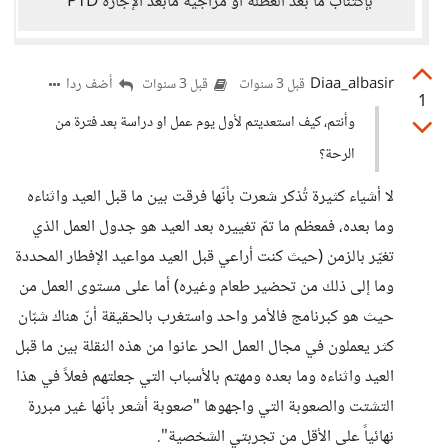
بإكتئاب ما بعد العطلة أو مزاجية مابعد الإجازة PTD
Diaa_albasir
أضف ردا
قبل 3 سنوات
قبل 3 سنوات
1
وأنتم، كيف استعديتم لأول يوم عمل او دراسة بعد فترة من
الرحة؟
لا أشياء كثيرة تُذكر شعرت بأنّها فرقت بين ما قبل العيد واثناءه
وما بعده، فمعظم ما تمّ تغييره بعد العيد هو جدول العمل الذي
تغيّر بالزمن (حيث كنت أراعي قبل العيد مواعيد الإفطار المحددة
وما إلى ذلك من تحضير طعام وغيره) أما على مستوى العمل من
حيث هو كبرنامج فالأمر واحد واستغرب بالحقيقة أنّ هناك شبّان
كثر يعملون في مجال العمل الحر عانوا من هذه النقلة بين ما قبل
العيد واثناءه وما بعده ومهتم بالأسباب التي جعلتهم فعلاً في هذا
التشتت والصعوبة التي واجهوها "صعوبة أشعر بأنّها غير مبررة
نهائياً على الأقل من تجربتي الشخصية".