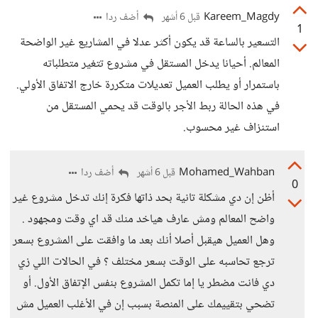
Kareem_Magdy
أضف ردا
قبل 6 أشهر
1
التسعير بالساعة قد يكون أكثر عدلا في المشاريع غير الواضحة
المعالم. أحيانا يدخل المستقل في مشروع تتغير متطلباته
باستمرار أو يطلب العميل تعديلات متكررة خارج الاتفاق الأولي.
في هذه الحالة ربط الأجر بالوقت قد يحمي المستقل من
استنزاف غير محسوب.
Mohamed_Wahban
أضف ردا
قبل 6 أشهر
0
أظن إن دي مشكلة تانية بحد ذاتها فكرة إنك تدخل مشروع غير
واضح المعالم ومش عارف هياخد منك قد اي وقت ومجهود .
وهل العميل هيقبل أصلا أنك بعد ما وافقت على المشروع بسعر
ترجع تحاسبه على الوقت بسعر مختلف ؟ في الحالات اللي زي
دي فانت مضطر يا إما تكمل المشروع بنفس الإتفاق الأول. أو
تضحي بتقييمك على المنصة بسبب إن في الأغلب العميل مش