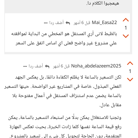
هيعجبوا الكلام دا.
Mai_Easa22
أضف ردا
قبل 6 أشهر
1
بالظبط لانى أري المستقل هو المخطي من البداية لموافقته
علي مشروع غير واضح فعلى اي اساس اتفق على السعر
Noha_abdelazeem2025
أضف ردا
قبل 6 أشهر
1
لكن التسعير بالساعة لا يظلم الكفاءة دائمًا، بل يعكس الجهد
الفعلي المبذول، خاصة في المشاريع غير الواضحة. حينها التسعير
بالساعة يضمن عدم استنزاف المستقل في أعمال مفتوحة بلا
مقابل عادل.
وتجنبا للاستغلال يمكن بدلًا من استبعاد التسعير بالساعة، يمكن
رفع قيمة الساعة نفسها كلما زادت الخبرة، بحيث تعكس المهارة
المتقدمة، دون الحاجة لتحويل كل شيء إلى تسعير بالمشروع.