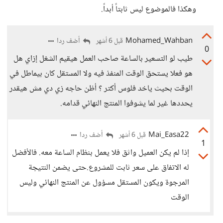
وهكذا فالموضوع ليس ثابتاً أبداً.
Mohamed_Wahban
أضف ردا
قبل 6 أشهر
0
طيب لو التسعير بالساعة صاحب العمل هيقيم الشغل إزاي هل
هو فعلا يستحق الوقت المنفذ فيه ولا المستقل كان بيماطل في
الوقت بحيث ياخد فلوس أكتر ؟ أظن حاجه زي دي مش هيقدر
يحددها غير لما يشوفوا المنتج النهائي قدامه.
Mai_Easa22
أضف ردا
قبل 6 أشهر
1
إذا لم يكن العميل واثق فلا يعمل بنظام الساعة معه. فالأفضل
له الاتفاق على سعر ثابت للمشروع.حتى يضمن النتيجة
المرجوة ويكون المستقل مسؤول عن المنتج النهائي وليس
الوقت