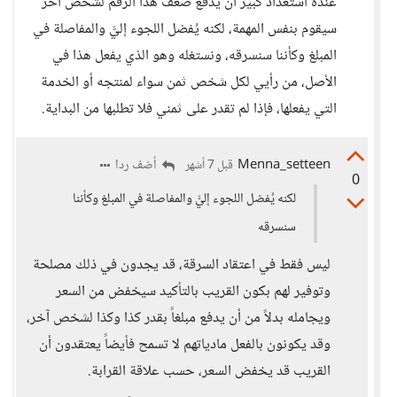
عنده استعداد كبير أن يدفع ضعف هذا الرقم لشخص آخر
سيقوم بنفس المهمة، لكنه يُفضل اللجوء إليَّ والمفاصلة في
المبلغ وكأننا سنسرقه، ونستغله وهو الذي يفعل هذا في
الأصل، من رأيي لكل شخص ثمن سواء لمنتجه أو الخدمة
التي يفعلها، فإذا لم تقدر على ثمني فلا تطلبها من البداية.
Menna_setteen
أضف ردا
قبل 7 أشهر
0
لكنه يُفضل اللجوء إليَّ والمفاصلة في المبلغ وكأننا
سنسرقه
ليس فقط في اعتقاد السرقة، قد يجدون في ذلك مصلحة
وتوفير لهم بكون القريب بالتأكيد سيخفض من السعر
ويجامله بدلاً من أن يدفع مبلغاً بقدر كذا وكذا لشخص آخر،
وقد يكونون بالفعل مادياتهم لا تسمح فأيضاً يعتقدون أن
القريب قد يخفض السعر، حسب علاقة القرابة.