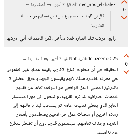
ahmed_abd_elkhalek
أضف ردا
قبل 7 أشهر
0
قال لي "لو فتحت مشروع أول ناس تشيلهم من حساباتك
الأقارب"
رائع، أدركت تلك العبارة فعلا متأخرا، لكن الحمد لله أني أدركتها.
Noha_abdelazeem2025
أضف ردا
قبل 7 أشهر
0
الحقيقة هي أن محاولة إقناع الأقارب بقيمة عملكِ غير الملموس
هي معركة خاسرة سلفًا، لأنهم يقيسون الجهد بالعرق العضلي لا
بالتركيز الذهني. الحل الواقعي هو التوقف تماماً عن تقديم
خدمات احترافية للدائرة القريبة، والتحول إلى دور المستشار
العابر الذي يعطي نصيحة عامة ثم ينسحب لبقاً بإحالتهم إلى
زملاء آخرين أو منصات عمل حر؛ فحين يصطدمون بأسعار
الغرباء وجفاف تعاملهم، سيتعلمون قدركِ دون أن تضطر للدفاع
عن نزاهتكِ.