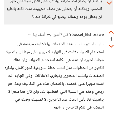
بالطبع لن يصنع أحد خزانة ببلاش، على الأقل سيكلفني حق
الخشب ويمكنه أن يتخلى عن نصف مجهوده مثلا، لكنه بالطبع
لن يعطل يومه وعماله ليصنع لي خزانة مجانا
Youssef_Elshbrawe
أضف ردا
قبل 7 أشهر
1
عليك ان تبين له ان هذه الخدمات لها تكاليف مرتفعة في
استخدام الادوات فانت في النهايه لا تروج على ميتا او تيك توك
مجانا، اخبره ان هذه هي تكلفه استخدام الادوات وان هناك
الكثير من الخطوات مثل انشاء خطة تسويقية لشهر كامل، واداره
الصفحات وانشاء المحتوى وتجارب الاعلانات، وفي النهايه انت
لست مجبرا على خدمته، باختصار، هذه هي التكاليف وهذا هو
ربحي وهذه هي النسبة التي خفضتها لك، وان كان هذا سعرا لا
يناسبك فلا بأس ابحث عند الاخرين، لا تستهلك وقتك في
التفكير في كلام الاخرين وارائهم