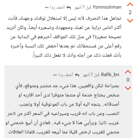
Ysmnsoliman
أضف ردا
قبل 7 أشهر
2
تجاهل هذا التصرف لأنه ليس إلا استغلال لوقتك وجهدك، فأنت
أكثر الناس دراية عن تعبك ومجهودك وتسعيره أيضاً، ولكن أتريد
نصيحة صغيرة؟ في مثل تلك المواقف أخبرهم في البداية عن
رقم أعلى من مُستحقاتك ثم بعدها أخفض تلك النسبة وأخبره
بأنك فعلت ذلك من أجله وانك لا تفعل ذلك كثيراً.
Rafik_bn
أضف ردا
قبل 7 أشهر
0
بصراحة لنكن واقعيين، هذا شيء جد منتشر ومتوقع، فأي
شخص يحتاج خدمة أو منتجا متوفرا لدى أحد اقاربه او
أصدقائه.. يتجه اليه أولا من باب الموثوقية أولا وتجنب
النصب، ومن باب انه قريب وسيراعيه في السعر اكثر من تاجر
غريب ثانيا. وبرأيي هذا لا شيء فيه.. فعادي أن أبيع خدمتي او
منتجي للقريب ارخص قليلا مما أبيعه للغريب، فلماذا العلاقات