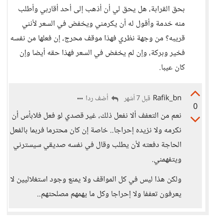
بحق القرابة، هل يحق لي أن أذهب إلى أحد أقاربي وأطلب
منه خدمة وأقول له أن يكرمني ويخفض في السعر لأنني
قريبه؟ من وجهة نظري فهذا موقف محرج، إن فعلها من نفسه
فخير وبركة، وإن لم يخفض في السعر فهذا حقه أيضا وإن
كان عيبا.
Rafik_bn
أضف ردا
قبل 7 أشهر
0
نعم من التعفف ألا نفعل ذلك، غير قصدي لو فعل فلابأس أن
نكرمه ولا نزيده إحراجا.. خاصة إن كان محترما فربما بالفعل
الحاجة دفعته لأن يطلب وقال في نفسه صديقي سيسترني
ويتفهمني.
ولكن هذا ليس في كل المواقف ولا يمنع وجود استغلاليين لا
يعرفون تعففا ولا إحراجا وكل ما يهمهم مصلحتهم..