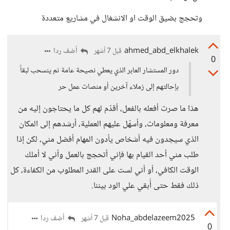
وتحجج بضيق الوقت او الانشغال في مشاريع متعددة
ahmed_abd_elkhalek
أضف ردا
قبل 7 أشهر
0
دور المستشار العابر الذي يعطي نصيحة عامة ثم ينسحب لبقاً
بإحالتهم إلى زملاء آخرين أو منصات عمل حر
هذا ما صرت أفعله بالفعل، أقدّم لهم كل ما يحتاجون إليه من
معرفة ومعلومات، وأسهّل عليهم العملية، أرشدهم إلى المكان
الذي سيجدون فيه أشخاص يأدون المهام أفضل مني، لكن إذا
طلب مني أحد القيام بها فإني أتحجج بالعمل وأني لا أملك
الوقت الكافي، أو أني لست على القدر المطلوب من الكفاءة، كل
ذلك فقط حتى أُبقي علي الود بيننا.
Noha_abdelazeem2025
أضف ردا
قبل 7 أشهر
0