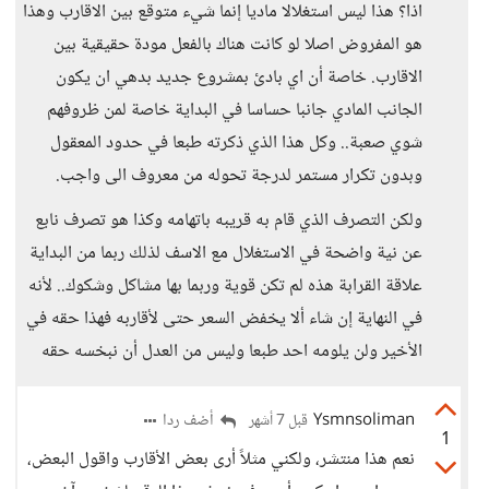
اذا؟ هذا ليس استغلالا ماديا إنما شيء متوقع بين الاقارب وهذا
هو المفروض اصلا لو كانت هناك بالفعل مودة حقيقية بين
الاقارب. خاصة أن اي بادئ بمشروع جديد بدهي ان يكون
الجانب المادي جانبا حساسا في البداية خاصة لمن ظروفهم
شوي صعبة.. وكل هذا الذي ذكرته طبعا في حدود المعقول
وبدون تكرار مستمر لدرجة تحوله من معروف الى واجب.
ولكن التصرف الذي قام به قريبه باتهامه وكذا هو تصرف نابع
عن نية واضحة في الاستغلال مع الاسف لذلك ربما من البداية
علاقة القرابة هذه لم تكن قوية وربما بها مشاكل وشكوك.. لأنه
في النهاية إن شاء ألا يخفض السعر حتى لأقاربه فهذا حقه في
الأخير ولن يلومه احد طبعا وليس من العدل أن نبخسه حقه
Ysmnsoliman
أضف ردا
قبل 7 أشهر
1
نعم هذا منتشر، ولكني مثلاً أرى بعض الأقارب واقول البعض،