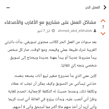
العمل الحر
مشاكل العمل على مشاريع مع الأقارب والأصدقاء
7
ahmed_abd_elkhalek
قبل 7 أشهر
بعد سنوات من العمل الحر ككاتب محتوى تسويقي، بدأَت دائرتي
القريبة تدرك طبيعة عملي وقيمته. ومع الوقت، صار كل شخص
يبدأ مشروعًا جديدًا أو يبدأ بمهنة جديدة ويحتاج إلى تسويق
شخصي يتجه إليّ تلقائيًا.
كإبن عمي الذي بدأ مشروع صغير لبيع أثاث يصنعه بنفسه،
حدّثني ليسألني عن التسويق وكيف يمكن أن نجلب له عملاء
وتكلفة ذلك، وعندما حسبتُ له التكلفة الإجمالية، انصدم للغاية
وظنَّ أني أنصب عليه، وبدأت يروّج في العائلة أني لست كريما
وأني أريد أن آخذ منهم مالا أكثر مما أستحق وأني لا أحبهم،