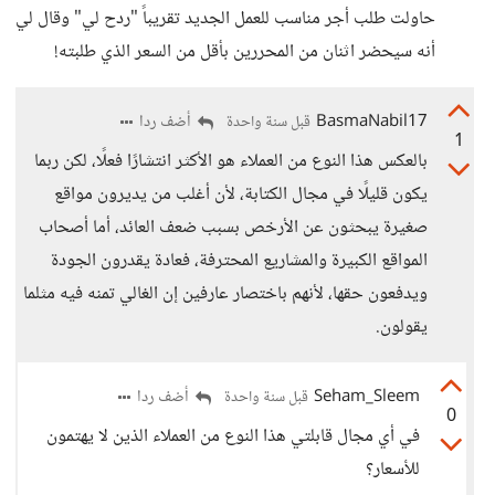
حاولت طلب أجر مناسب للعمل الجديد تقريباً "ردح لي" وقال لي
أنه سيحضر اثنان من المحررين بأقل من السعر الذي طلبته!
BasmaNabil17
أضف ردا
قبل سنة واحدة
1
بالعكس هذا النوع من العملاء هو الأكثر انتشارًا فعلًا، لكن ربما
يكون قليلًا في مجال الكتابة، لأن أغلب من يديرون مواقع
صغيرة يبحثون عن الأرخص بسبب ضعف العائد، أما أصحاب
المواقع الكبيرة والمشاريع المحترفة، فعادة يقدرون الجودة
ويدفعون حقها، لأنهم باختصار عارفين إن الغالي تمنه فيه مثلما
يقولون.
Seham_Sleem
أضف ردا
قبل سنة واحدة
0
في أي مجال قابلتي هذا النوع من العملاء الذين لا يهتمون
للأسعار؟