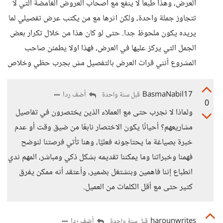
العرض، وهذا طبعا لا ينفع مع اصحاب العروض الغامضة التي لا
تتجاوز جملة واحدة، ولكن اثرها مع من يكتب عرض تفصيلي لما
يريده يكون ملحوظ جدا. حتى لو كان هذا من خلال تكرار بعض
الجمل التي يركز عليها في العرض، فهذا اولا يطمئن صاحب
المشروع أنني قرات العرض بالتفصيل مش بجرب حظي وخلاص
BasmaNabil17
أضف ردا
قبل سنة واحدة
0
ولماذا لا نجرب حتى مع العملاء الذين يختصرون في تفاصيل
مشاريعهم؟ أحيانًا يكون الاختصار نابعًا من ضيق وقت أو عدم
خبرة بصياغة ما يحتاجونه فعليًا، وهنا تأتي فرصتنا لنوضح
فهمنا وخبراتنا وما يمكننا تقديمه بشكل ذكي ومباشر، المهم ندي
انطباع إننا فاهمين وبنشتغل بضمير، وأعتقد أنه ممكن يفرق
كتير حتى مع أقل الكلمات من العميل.
harounwrites
أضف ردا
قبل سنة واحدة