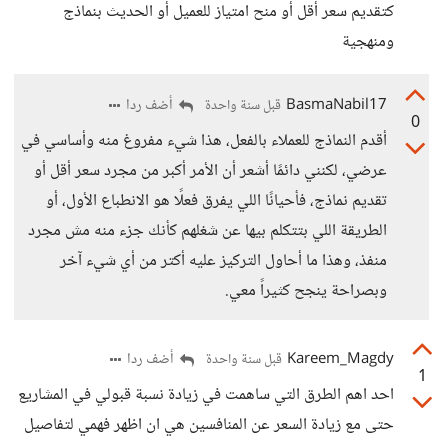
كتقديم سعر أقل أو منح امتياز للعميل أو الحديث بنماذج
ومنهجية
BasmaNabil17
أضف ردا
قبل سنة واحدة
0
أقدم النماذج للعملاء بالفعل، هذا شيء مفروغ منه وأساسي في
عرضي، لكنني دائمًا أشعر أن الأمر أكبر من مجرد سعر أقل أو
تقديم نماذج، فأحيانًا اللي يفرق فعلًا هو الانطباع الأول، أو
الطريقة اللي بتتكلم بيها عن شغلهم كأنك جزء منه مش مجرد
منفذ، وهذا ما أحاول التركيز عليه أكتر من أي شيء آخر
وبصراحة ينجح كثيراً معي.
Kareem_Magdy
أضف ردا
قبل سنة واحدة
1
احد اهم الطرق التي ساهمت في زيادة نسبة قبولي في المشاريع
حتى مع زيادة السعر عن المنافسين هي ان اظهر فهمي لتفاصيل