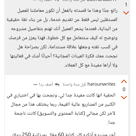
BasmaNabil17
أضف ردا
قبل سنة واحدة
1
رائع جدًا وهذا ما قصدته بالفعل أن تكون معاملتنا للعميل
كمستقلين ليس فقط عن تقديم خدمة، بل عن بناء ثقة حقيقية
من البداية، فعندما يشعر العميل أنك تهتم بتفاصيل مشروعه
وتوضح له كيف ستتعامل مع كل خطوة، فهذا يعزز من فرصك
في كسب ثقته وجعلها علاقة مستدامة، لكن بصراحة هل
نجحت معك فكرة العينات المجانية؟ أحيانًا أشك في فعاليتها
ولا أراها مفيدة مع كل العملاء.
harounwrites
أضف ردا
قبل سنة واحدة
0
الحقية انها كانت مفيدة جدا لي، ونجحت بها في اختياري في
الكثير من المشاريع عالية القيمة، ربما يختلف هذا من مجال
لآخر لكن مجالي (كتابة المحتوى والتسويق) كانت ناجحة
جدا.
آخر مشروع أذكره كان كتابة 60 مقال بميزانية 250 دولار