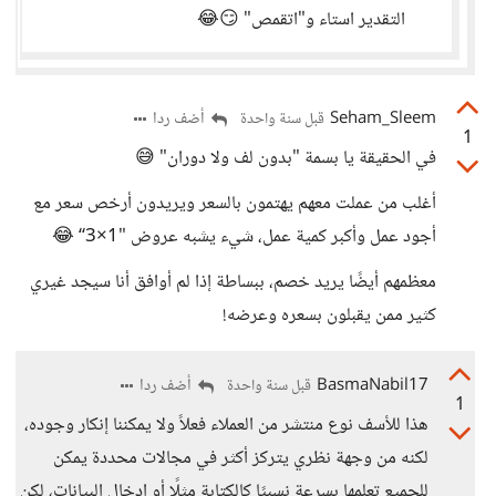
التقدير استاء و"اتقمص" 😏😂
Seham_Sleem
أضف ردا
قبل سنة واحدة
1
في الحقيقة يا بسمة "بدون لف ولا دوران" 😅
أغلب من عملت معهم يهتمون بالسعر ويريدون أرخص سعر مع
أجود عمل وأكبر كمية عمل، شيء يشبه عروض "1×3“ 😂
معظمهم أيضًا يريد خصم، ببساطة إذا لم أوافق أنا سيجد غيري
كثير ممن يقبلون بسعره وعرضه!
BasmaNabil17
أضف ردا
قبل سنة واحدة
1
هذا للأسف نوع منتشر من العملاء فعلاً ولا يمكننا إنكار وجوده،
لكنه من وجهة نظري يتركز أكثر في مجالات محددة يمكن
للجميع تعلمها بسرعة نسبيًا كالكتابة مثلًا أو إدخال البيانات، لكن