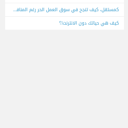
كمستقل، كيف تنجح في سوق العمل الحر رغم المنافسة الشرسة؟
كيف هي حياتك دون الانترنت!؟