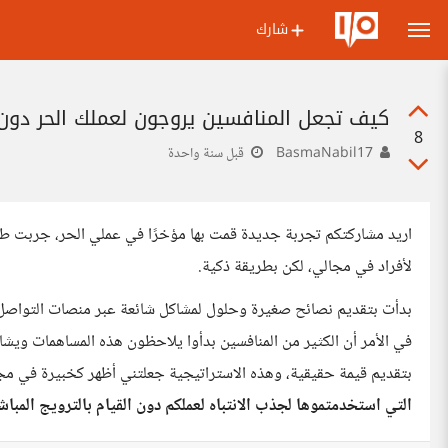
شارك
كيف تجعل المنافسين يروجون لعملك الحر دون 
8
BasmaNabil17
قبل سنة واحدة
اريد مشاركتكم تجربة جديدة قمت بها مؤخرًا في عملي الحر، جربت طري
لأفراد في مجالي، لكن بطريقة ذكية.
بدأت بتقديم نصائح صغيرة وحلول لمشاكل شائعة عبر منصات التواصل ا
في الأمر أن الكثير من المنافسين بدأوا يلاحظون هذه المساهمات ويشا
بتقديم قيمة حقيقية، وهذه الاستراتيجية جعلتني أظهر كخبيرة في مج
التي استخدمتموها لجذب الانتباه لعملكم دون القيام بالترويج المباش