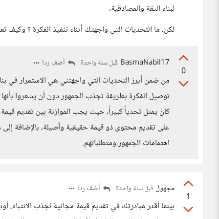
لبناء الثقة والمصادقية،
لكن، ما التحديات التى واجهتك أثناء تنفيذ الفكرة ؟ وكيف تع
BasmaNabil17
أضف ردا
قبل سنة واحدة
0
من ضمن أبرز التحديات التي واجهتني هي الاستمرار في بناء
توصيل الفكرة بطريقة تجذب الجمهور دون أن يشعروا بأنها د
كان يمثل تحدياً كبيراً، حيث يجب الموازنة بين تقديم قي
على تقديم محتوى ذو قيمة حقيقية وأصيلة، بالإضافة إلى م
اهتمامات الجمهور ومتطلباتهم.
مجهول
أضف ردا
قبل سنة واحدة
1
بينما أقدر مبادرتك في تقديم قيمة مجانية لجذب الانتباه، أ