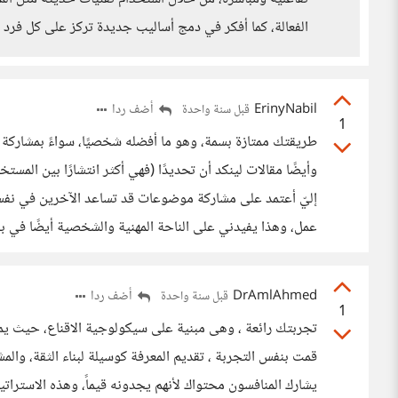
الفعالة، كما أفكر في دمج أساليب جديدة تركز على كل فرد 
ErinyNabil
أضف ردا
قبل سنة واحدة
1
طريقتك ممتازة بسمة، وهو ما أفضله شخصيًا، سواءً بمشاركة 
وأيضًا مقالات لينكد أن تحديدًا (فهي أكثر انتشارًا بين الم
إليّ أعتمد على مشاركة موضوعات قد تساعد الآخرين في نفس 
عمل، وهذا يفيدني على الناحة المهنية والشخصية أيضًا في بن
DrAmlAhmed
أضف ردا
قبل سنة واحدة
1
تجربتك رائعة ، وهى مبنية على سيكولوجية الاقناع، حيث يمل
قمت بنفس التجربة ، تقديم المعرفة كوسيلة لبناء الثقة، والمش
يشارك المنافسون محتواك لأنهم يجدونه قيماً، وهذه الاسترات