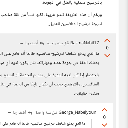
بالترشيح متدنية بالمثل في الجودة.
ورغم أن هذه الطريقة تبدو غريبة، لكنها تنشأ من ثقة صاحب 
لدرجة ترشيح المنافسين للعميل.
BasmaNabil17
أضف ردا
قبل سنة واحدة
0
ما الذي يدفع شخصًا لترشيح منافسيه طالما أنه قادر على القي
يمتلك الثقة في جودة عمله ومهاراته، فلن يكون لديه أي م
باختصار إذا كان لديه القدرة على تقديم الخدمة أو المنتج 
للمنافسين، والترشيح يجب أن يكون نابِعًا من الرغبة في بن
منفعة حقيقية.
George_Nabelyoun
أضف ردا
قبل سنة واحدة
0
ما الذي يدفع شخصًا لترشيح منافسيه طالما أنه قادر على ال