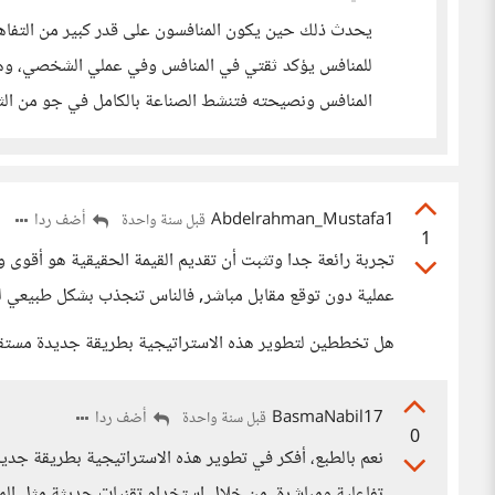
يحدث ذلك حين يكون المنافسون على قدر كبير من التفاهم
للمنافس يؤكد ثقتي في المنافس وفي عملي الشخصي، وهذا
المنافس ونصيحته فتنشط الصناعة بالكامل في جو من الثق
Abdelrahman_Mustafa1
أضف ردا
قبل سنة واحدة
1
تجربة رائعة جدا وتثبت أن تقديم القيمة الحقيقية هو أقوى وس
عملية دون توقع مقابل مباشر, فالناس تنجذب بشكل طبيعي 
هل تخططين لتطوير هذه الاستراتيجية بطريقة جديدة مستقب
BasmaNabil17
أضف ردا
قبل سنة واحدة
0
نعم بالطبع، أفكر في تطوير هذه الاستراتيجية بطريقة جدي
تفاعلية ومباشرة، من خلال استخدام تقنيات حديثة مثل المح