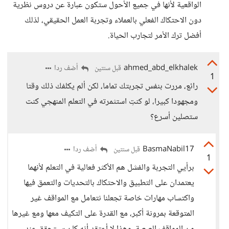
الواقعية لأنها في جميع الأحول ستكون عبارة عن دروس نظرية
دون الاحتكاك الفعلي بالعملاء وتجربة العمل الحقيقي، لذلك
أفضل ترك الأمر لتجارب الحياة.
ahmed_abd_elkhalek
أضف ردا
قبل سنتين
1
رائع، مررت بنفس تجربتك تماما، لكن ألم يكلفك ذلك وقتا
ومجهودا كبيرا، لو كنتِ استثمرته في التعلم المنهجي كنت
ستصلين أسرع؟
BasmaNabil17
أضف ردا
قبل سنتين
1
برأيي التجربة والفشل هم الأكثر فعالية في التعلم لأنهما
يعتمدان على التطبيق والاحتكاك بالتحديات والتعمق فيها
واكتساب مهارات خاصة تجعلنا نتعامل مع المواقف غير
المتوقعة بمرونة أكبر، مع القدرة على التكيف معها ومع غيرها