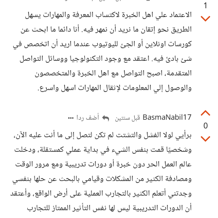
1
الاعتماد علي اهل الخبرة لاكتساب المعرفة والمهارات يسهل
الطريق نحو إتقان ما نريد أن نمهر فيه. أنا دائما ما ابحث عن
كورسات اونلاين أو الجئ لليوتيوب عندما اريد أن اتخصص في
شئ بادئ فيه. اعتقد مع وجود التكنولوجيا ووسائل التواصل
المتقدمة، اصبح التواصل مع اهل الخبرة والمتخصصون
والوصول إلي المعلومات لإثقال المهارات اسهل واسرع.
BasmaNabil17
أضف ردا
قبل سنتين
0
برأيي لولا الفشل والتشتت لم تكن لتصل إلى ما أنت عليه الآن،
وشخصيًا قمت بنفس الشيء في بداية عملي كمستقلة، ودخلت
عالم العمل الحر دون خبرة أو دورات تدريبية ومع مرور الوقت
ومصادفة الكثير من المشكلات وقيامي بالبحث عن حلها بنفسي
وجدتني أتعلم الكثير بالتجارب العملية على أرض الواقع، وأعتقد
أن الدورات التدريبية ليس لها نفس التأثير الممتاز للتجارب