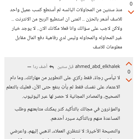
0
منذ سنتين من المحاولات البائسه لم أستطع كسب عميل واحد
للاسف أشعر بالحزن .. اتمنى ان استطيع الربح من الانترنت ..
ولاكن لاجب على سؤالك وانا فعلا مكانك الان.. لا يوجد خيار
غير المحاوله والمحاوله وليس لدي رفاهية دفع المال مقابل
معلومات للاسف
ahmed_abd_elkhalek
أضف ردا
قبل سنتين
0
لا تيأسي رجاءً، فقط ركزي على التطوير من مهاراتك، وما دام
الاعتماد على نفسك فقط لم يأتِ بنفع حتى الآن، فعليك بالتعلم
الصحيح، والمصادر المجانية لا حصر لها عبر اليوتيوب.
والمؤثرون في مجالك بالتأكيد كثر يمكنك متابعتهم وطلب
المساعدة منهم وبالتأكيد سيرد أحدهم.
والنصيحة الأخيرة: لا تنتظري العملاء، اذهبي إليهم، واعرضي