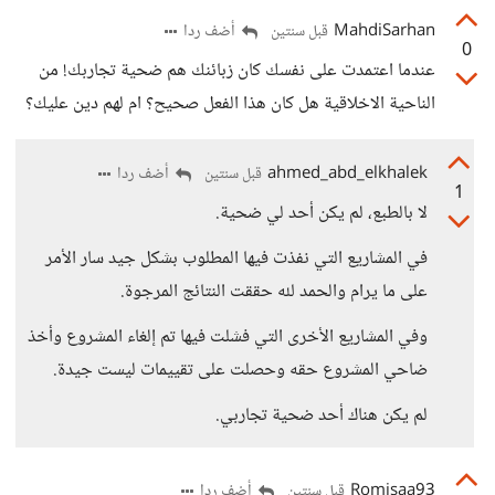
MahdiSarhan
أضف ردا
قبل سنتين
0
عندما اعتمدت على نفسك كان زبائنك هم ضحية تجاربك! من
الناحية الاخلاقية هل كان هذا الفعل صحيح؟ ام لهم دين عليك؟
ahmed_abd_elkhalek
أضف ردا
قبل سنتين
1
لا بالطبع، لم يكن أحد لي ضحية.
في المشاريع التي نفذت فيها المطلوب بشكل جيد سار الأمر
على ما يرام والحمد لله حققت النتائج المرجوة.
وفي المشاريع الأخرى التي فشلت فيها تم إلغاء المشروع وأخذ
ضاحي المشروع حقه وحصلت على تقييمات ليست جيدة.
لم يكن هناك أحد ضحية تجاربي.
Romisaa93
أضف ردا
قبل سنتين