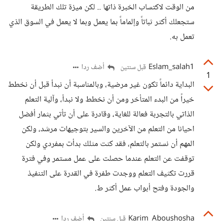
من الوقت لاكتساب الخبرة ذاتها .. لكن ميزة تلك الطريقة
ستجعلك أكثر ثباتاً وإلماماً بما يعمل وبما لا يعمل في السوق الذي
تعمل به.
Eslam_salah1
أضف ردا
قبل سنتين
1
البداية دائماً تكون غير مرضية، وبالمناسبة أن نبدأ قبل أن نخطط
خيراً من البدء المتأخر ومن أن نخطط ولا نبدأ، وآلية التعلم
الذاتي بالتجربة فعالة للغاية، وقادرة على أن تأتي بثمار أفضل
احيانا من التعلم من الآخرين والسير بتوجيهات مرشد، ولكن
المهم أن نستمر بالتعلم، فقد كنت مثلك بدأت بمفردي ولكن
توقفت عن التعلم عندما حصلت على عمل مستمر وفي فترة
قررت تكثيف التعلم ووجدت طفرة في القدرة على التنفيذ
والجودة وفتح أبواب عمل أكثر ط.
Karim_Aboushosha
أضف ردا
قبل سنتين