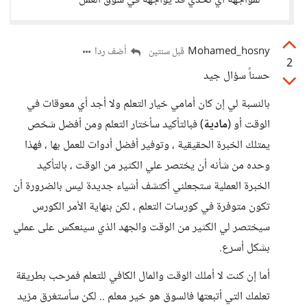
لمواجهة أي تحدي قد يواجهه في سوق العمل
Mohamed_hosny
أضف ردا
قبل سنتين
2
حسناً سؤال جيد
بالنسبة لي إن كان أمامي خيار التعلم ولا أجد أي معوقات في
الوقت أو (
مادية
) فبالتأكيد سأختار التعلم ومن أفضل شخص
يمتلك الخبرة الحقيقية ، وتوفير أفضل أدوات للعمل بها ، فهذا
وحده من شأنه أن يختصر علي الكثير من الوقت ، بالتأكيد
الخبرة العملية ستجعلني أكتشف أشياء جديدة ليس بالضرورة أن
تكون متوفرة في كورسات التعلم ، لكن بنهاية الأمر الكورس
سيختصر لي الكثير من الوقت والجهد الذي سينعكس على عملي
بشكل أسرع.
أما إن كنت لا أملك الوقت والمال الكافي للتعلم فمرحب بطريقة
تعلمك التي أتبعتها فالسوق هو خير معلم .. لكن سأستغرق مزيد