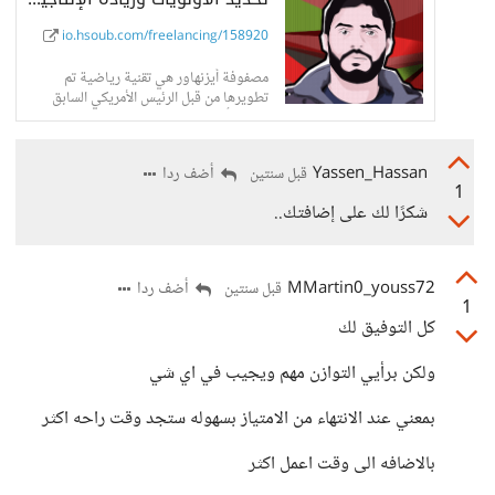
io.hsoub.com/freelancing/158920
مصفوفة أيزنهاور هي تقنية رياضية تم
تطويرها من قبل الرئيس الأمريكي السابق
دوايت أيزنهاور [] تستخدم
Yassen_Hassan
أضف ردا
قبل سنتين
1
شكرًا لك على إضافتك..
MMartin0_youss72
أضف ردا
قبل سنتين
1
كل التوفيق لك
ولكن برأيي التوازن مهم ويجيب في اي شي
بمعني عند الانتهاء من الامتياز بسهوله ستجد وقت راحه اكثر
بالاضافه الى وقت اعمل اكثر