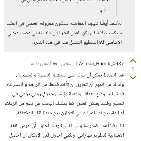
بحاجة للمفاضلة بين المجالين واختيار طريق مثالي من
بينهم.
للأسف أيضًا نتيجة المفاضلة ستكون معروفة، فعملي في الطب
سيكسب بلا شك، لكن العمل الحر الآن بالنسبة لي مصدر دخلي
الأساسي فلا أستطيع التقليل منه في هذه الفترة.
Asmaa_Hamdi_0987
أضف ردا
قبل سنتين
1
هذا الضغط يمكن أن يؤثر على صحتك النفسية والجسدية،
ولذلك من المهم أن تحاول أن تأخذ قسطًا من الراحة والاسترخاء.
قد تساعد وضع أهداف واقعية وإنشاء جدول زمني يومي في
تنظيم وقتك بشكل أفضل. كما يمكنك البحث عن دعم من الزملاء
أو المقربين لمساعدتك في التوازن بين متطلباتك المختلفة.
انا ايضا أعمل كمدرسة وفي نفس الوقت أحاول أن أدرس اللغة
الاسبانية لتطوير مهاراتي، ولكني احاول قدر الإمكان أن احصل