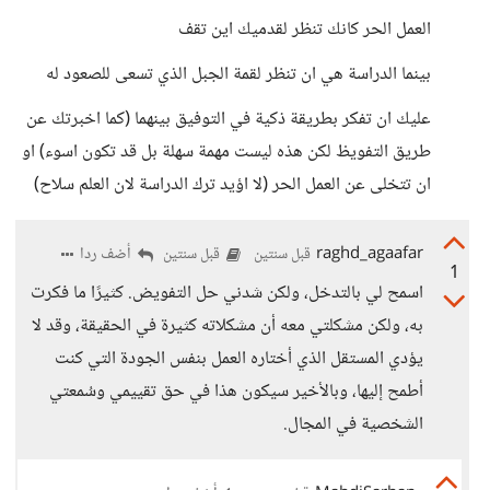
العمل الحر كانك تنظر لقدميك اين تقف
بينما الدراسة هي ان تنظر لقمة الجبل الذي تسعى للصعود له
عليك ان تفكر بطريقة ذكية في التوفيق بينهما (كما اخبرتك عن
طريق التفويظ لكن هذه ليست مهمة سهلة بل قد تكون اسوء) او
ان تتخلى عن العمل الحر (لا اؤيد ترك الدراسة لان العلم سلاح)
raghd_agaafar
أضف ردا
قبل سنتين
قبل سنتين
1
اسمح لي بالتدخل، ولكن شدني حل التفويض. كثيرًا ما فكرت
به، ولكن مشكلتي معه أن مشكلاته كثيرة في الحقيقة، وقد لا
يؤدي المستقل الذي أختاره العمل بنفس الجودة التي كنت
أطمح إليها، وبالأخير سيكون هذا في حق تقييمي وسُمعتي
الشخصية في المجال.