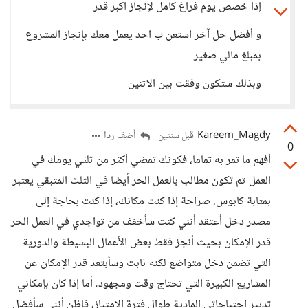
إذا خصص يوم فراغ كامل لإنجاز اكبر قدر
و أفضل حل آخر استعن ب احد يعمل معك بإنجاز المشروع
بمبلغ مالي صغير
وبذلك ستكون وفقت بين الاثنين
Kareem_Magdy
أضف ردا
قبل سنتين
0
أفهم ما تمر به تماما، فكونك تمضي أكثر من ثلثي يومك في
العمل ثم تكون مطالب بالعمل الحر أيضا في الثلث المتبقي يعتبر
بمثابة كابوس. صراحة إذا كنت مكانك، إذا كنت بحاجة إلى
مصدر دخل أعتقد أنني كنت سأخفف من تواجدي في العمل الحر
قدر الإمكان بحيث أنجز فقط بعض الأعمال البسيطة والدورية
التي تضمن دخل متواضع لكنه ثابت وسأبتعد قدر الإمكان عن
المشاريع الكبيرة التي تحتاج وقت ومجهود، أما إذا كان بإمكاني
تدبير احتياجاتي المادية طوال فترة الامتياز، فاظن أنني سأفضل