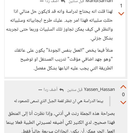
MahdiSarhan
أضف ردا
قبل سنتين
1
لهذا قلت انه يحتاج لدراسة وانه قد لايكون حل مثالي اذا
حللتِ سلبياته فهذا امر جيد. عليك طرح ايجابياته وسلبياته
والنظر في كيف يمكن تجاوز تلك السلبيات وربما حتى تجربته
بشكل جزئي.
مثلاً فيما يخص "العمل بنفس الجودة" يكون على عاتقك
"وهو جهد اضافي مؤقت" تدريب المستقل او توضيح
الطريقة التي يجب عليه اتباعها بشكل مفصل.
Yassen_Hassan
أضف ردا
قبل سنتين
0
بينما الدراسة هي ان تنظر لقمة الجبل الذي تسعى للصعود له
بصراحة هذه الجملة رنت في أذني، وإذا نظرت أنا إلى المنطق
فهذا صحيح، لدي الكثير لكي أضيفه لمسيرتي الطبية فعلا بينما
العمل الحر ممكن أن يكون إنجازات سريعة حالياً فقط.