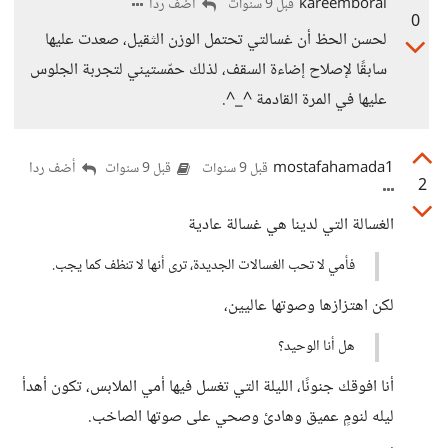
kareemborai
أضف ردا
قبل 9 سنوات
0
لحسن الحظ أن غسالتي تحتمل الوزن الثقيل، صعدت عليها
سابقًا لإصلاح إضاءة السقف، لذلك حمّستيني لتجربة الجلوس
عليها في المرة القادمة ^_^.
mostafahamada1
أضف ردا
قبل 9 سنوات
قبل 9 سنوات
2
الغسالة التي لدينا هي غسالة عادية
فأمي لا تحب الغسالات الجديدة، ترى أنها لا تنظف كما يجب.
لكن اهتزازها وصوتها عاليين،
هل أنا الوحيد؟
أنا افوقك جنونًا، الليلة التي تغسل فيها أمي الملابس، تكون أهدأ
ليله لنومٍ عميق وهادئ وصحي على صوتها الصاخب.