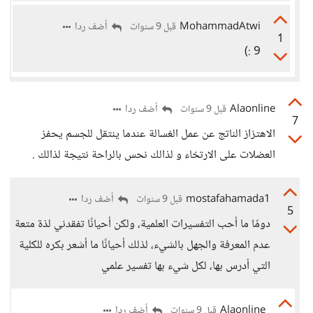
MohammadAtwi
أضف ردا
قبل 9 سنوات
1
9 :)
Alaonline
أضف ردا
قبل 9 سنوات
7
الاهتزاز الناتج عن عمل الغسالة عندما ينتقل للجسم يحفز
العضلات على الارتخاء و لذالك نحس بالراحة نتيجة لذالك .
mostafahamada1
أضف ردا
قبل 9 سنوات
5
دومًا ما أحب التفسيرات العلمية، ولكن أحيانًا تفقدني لذة متعة
عدم المعرفة والجهل بالشيء، لذلك أحيانًا ما أشعر بكره للكلية
التي أدرس بها، لكل شيء بها تفسير علمي
Alaonline
أضف ردا
قبل 9 سنوات