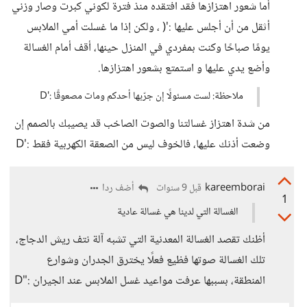
أما شعور اهتزازها فقد افتقده منذ فترة لكوني كبرت وصار وزني
أثقل من أن أجلس عليها :'( ، ولكن إذا ما غسلت أمي الملابس
يومًا صباحًا وكنت بمفردي في المنزل حينها، أقف أمام الغسالة
وأضع يدي عليها و استمتع بشعور اهتزازها.
ملاحظة: لست مسئولًا إن جرّبها أحدكم ومات مصعوقًا :'D
من شدة اهتزاز غسالتنا والصوت الصاخب قد يصيبك بالصمم إن
وضعت أذنك عليها، فالخوف ليس من الصعقة الكهربية فقط :'D
kareemborai
أضف ردا
قبل 9 سنوات
1
الغسالة التي لدينا هي غسالة عادية
أظنك تقصد الغسالة المعدنية التي تشبه آلة نتف ريش الدجاج،
تلك الغسالة صوتها فظيع فعلًا يخترق الجدران وشوارع
المنطقة، بسببها عرفت مواعيد غسل الملابس عند الجيران :"D