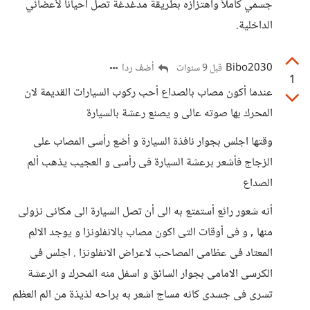
جسمي كاملاً واهتزازه بطريقة مدغدغة تصل أحياناً لأعضائي
الداخلية.
Bibo2030
أضف ردا
قبل 9 سنوات
1
عندما أكون مصاب بالصداع أحب ركوب السيارات القديمة لان
المحرك بها صوته عالى و يصنع رعشة بالسيارة
وقتها اجلس بجوار نافذة السيارة و أضع رأسى المصاب على
الزجاج فأشعر برعشة السيارة فى رأسى و العجيب يذهب ألم
الصداع
أنه شعور رائع أستمتع به الى أن تصل السيارة الى مكانى نزولى
منها , و فى أوقات التى اكون مصاب بالانفلونزا و يوجد الالم
المعتاد فى عظامى المصاحب لاعراض الانفلونزا . اجلس فى
الكرسى الامامى بجوار السائق و اسفل منه المحرك و الرعشة
تسرى فى جسدى كانه مساج اشعر به براحه لذيذة من الم العظم