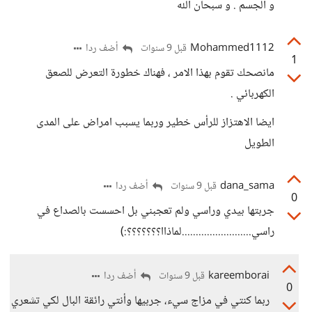
و الجسم . و سبحان الله
Mohammed1112
أضف ردا
قبل 9 سنوات
1
مانصحك تقوم بهذا الامر ، فهناك خطورة التعرض للصعق
الكهربائي .
ايضا الاهتزاز للرأس خطير وربما يسبب امراض على المدى
الطويل
dana_sama
أضف ردا
قبل 9 سنوات
0
جربتها بيدي وراسي ولم تعجبني بل احسست بالصداع في
راسي.........................لماذاا؟؟؟؟؟؟؟:)
kareemborai
أضف ردا
قبل 9 سنوات
0
ربما كنتي في مزاج سيء، جربيها وأنتي رائقة البال لكي تشعري