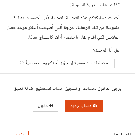
كذلك نشاط للدورة الدموية!
أحببت مشاركتكم هذه التجربة العجيبة لأني أحسست بفائدة
ملموسة من تلك الرعشة، لدرجة أنني أصبحت أنتظر موعد غسل
الملابس لكي أقوم بها.. باختصار أراها كالمساج تمامًا.
هل أنا الوحيد؟
ملاحظة: لست مسئولًا إن جرّبها أحدكم ومات مصعوقًا :'D
يرجى الدخول لحسابك أو تسجيل حساب لتستطيع إضافة تعليق
حساب جديد
دخول