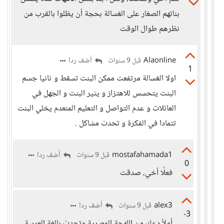
بناتهم الصغار على الغسالة بحجة أن يظلوا بالقرب من
نظرهم طوال الوقت
Alaonline
أضف ردا
قبل 9 سنوات
1
اولا الغسالة مرتفعت ممكن البنت تسقط و ثانيا جسم
البنت يتحسس للاهتزاز و يثير البنت و الجهل في
العائلات و عدم التواصل و التعليم المنعدم يخلي البنت
تتمادا في الفكرة و تحدث مشاكل .
mostafahamada1
أضف ردا
قبل 9 سنوات
0
فعلًا أخي، صدقت
alex3
أضف ردا
قبل 9 سنوات
-3
أولاً دعك من اللهجة المصرية وتحدث بالغة العربية