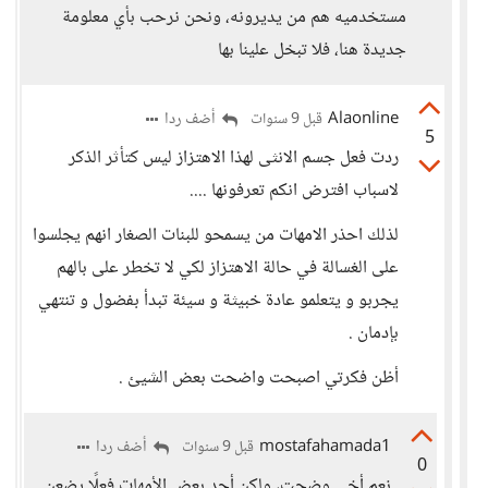
مستخدميه هم من يديرونه، ونحن نرحب بأي معلومة
جديدة هنا، فلا تبخل علينا بها
Alaonline
أضف ردا
قبل 9 سنوات
5
ردت فعل جسم الانثى لهذا الاهتزاز ليس كتأثر الذكر
لاسباب افترض انكم تعرفونها ....
لذلك احذر الامهات من يسمحو للبنات الصغار انهم يجلسوا
على الغسالة في حالة الاهتزاز لكي لا تخطر على بالهم
يجربو و يتعلمو عادة خبيثة و سيئة تبدأ بفضول و تنتهي
بإدمان .
أظن فكرتي اصبحت واضحت بعض الشيئ .
mostafahamada1
أضف ردا
قبل 9 سنوات
0
نعم أخي وضحت، ولكن أجد بعض الأمهات فعلًا يضعن