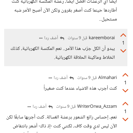
أيضاً أي الرعشات أفضل أيضاً، رعشة المكنسة الكهربائية كنت
أطاردها حينما كنت أصغر بقرون ولكن الآن أصبح الأمر شبه
مستحيل..
kareemborai
أضف ردا
قبل 9 سنوات
1
يبدو أن الكل جرّب هذا الأمر.. نعم المكنسة الكهربائية، كذلك
الخلاط وماكينة الحلاقة الكهربائية.
Almahari
أضف ردا
قبل 9 سنوات
1
كنت أجرب هذه الاشياء عندما كنت صغيراً
WriterOrwa_Azzam
أضف ردا
قبل 9 سنوات
1
نعم، إحساس رائع الشعور برعشة الغسالة. كنت أجربها سابقًا لكن
الآن ليس لدي وقت كاف، لكنني كنت -إذ ذاك- أشعر بانتفاض