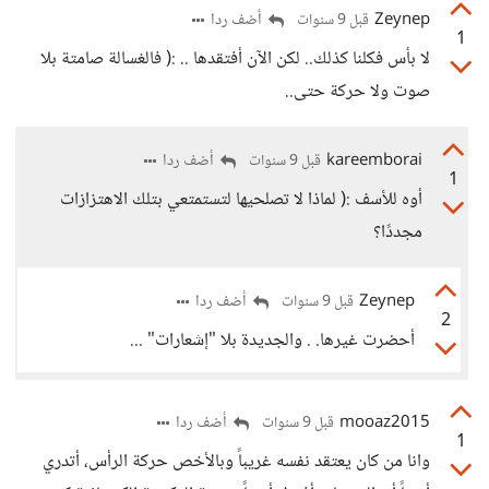
Zeynep
أضف ردا
قبل 9 سنوات
1
لا بأس فكلنا كذلك.. لكن الآن أفتقدها .. :( فالغسالة صامتة بلا
صوت ولا حركة حتى..
kareemborai
أضف ردا
قبل 9 سنوات
1
أوه للأسف :( لماذا لا تصلحيها لتستمتعي بتلك الاهتزازات
مجددًا؟
Zeynep
أضف ردا
قبل 9 سنوات
2
أحضرت غيرها. . والجديدة بلا "إشعارات" ...
mooaz2015
أضف ردا
قبل 9 سنوات
1
وانا من كان يعتقد نفسه غريباً وبالأخص حركة الرأس، أتدري