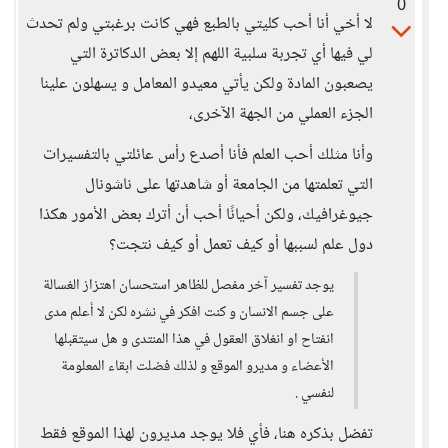
0
لا أخي أنا أحب كليتي بالطبع فهي كانت برغبتي ولم تحدث
لي فيها أي تجربة سلبية اللهم إلا بعض الدكاترة التي
يصعبون المادة ولكن يأتي معيدو المعامل و يسهلون علينا
الجزء العملي من الجهة الآخرى،
وأنا مثلك أحب العلم فأنا أصدع رأس عائلتي بالتفسيرات
التي تعلمتها من الجامعة أو شاهدتها على ناشونال
جيوغرافيك، ولكن أحيانًا أحب أن أترك بعض الأمور هكذا
دول علم لسببها أو كيف تعمل أو كيف نتجت؟
يوجد تفسير آخر مفصل للظاهر استحسان اهتزاز الغسالة
على جسم الانسان و كنت افكر في نشره لكن لا أعلم مدى
انفتاح او انغلاق العقول في هذا المنتدى و هل سيتقبلها
الأعضاء و مديرو الموقع و لذلك فضلت ابقاء المعلومة
لنفسي .
تفضل بذكره هنا، فأي فلا يوجد مديرون لهذا الموقع فقط