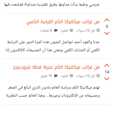
ضرسي وطبعا بدأت مداوتها بطرق تقليدية متداولة فوضعت فيها
https://i.suar.me/GKoA/l أما الهيدروجين فيمتلك فقط
أوراق الشاي وعشبة القرنفل ومضمضتها بالماء المالح ولم ينفع
إلكترونا واحدا أي فقط رابطة واحدة.
ذالك وطبعا في اليل وصل الألم إلى أشده وأصبح فضيعا فما كان
من غرائب ميكانيكا الكم الترابط الكمي
https://i.suar.me/0XKZ/l وبهذه الطريقة تتمكن عناصر
9
مني إلى إلى أن إتجهت إلى المستشفى والألم مزال مستمرا،
قبل 10 سنوات
العلوم
8 تعليقات
الهيدروجين
دخلت عند الطبيب وألق نظرة سريعة وقال بأن هذا الضرس
عدنا والعود أحمد لنواصل الجنون هذه المرة الدور على الترابط
حالته مزرية ويجب إقتلاعه فيما بعد، لم أبالي بما قال وذهب إلى
الكمي أو التشابك الكمي ومعنى هذا أن الجسيمات كالإكترون إذا
دفتره وكتب لي بضعة أدوية وأعطاني
قربت إثنين منهما من بعضهما فسيرتبطان مع بعضهما بطريقة
غريبة مهما باعدت بينهما من مسافة ويؤثران على بعضهما البعض
من غرائب ميكانيكا الكم تجربة ﻗﻄﺔ ﺷﺮﻭﺩﻳﻨﺠﺮ
14
بشكل لحظي كما لو أن بينهما سلكا ينقل المعلومات،يبدو هذا
قبل 10 سنوات
العلوم
16 تعليق
سخيفا أليس كذالك. أسمى أينشتاين هذا إستخففا بالتأثير
تهتم ميكانيكا الكم بدراسة العالم مادون الذري البالغ في الصغر
الشبحي بعدما قدم هو وفزيائيين أخرين تجربة وبحثا بإسم EPR
وجسيماته من الإلكترونات وغيرها... وهذا العالم حسب النظرية
وأمل في أن يوجه الضربة القاضية لنيلس بور ورفقائه واظهار
يختلف تماما عن تجربتنا اليومية فالجسيمات تظهر فيه من العدم
خلل في مبدأ
وتختفي وتنتقل من مكان إلى أخر دون قطع المسافة الفاصلة