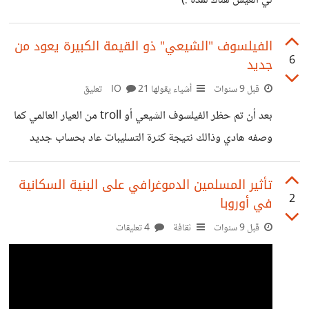
لي العيش هناك لمدة :)
الفيلسوف "الشيعي" ذو القيمة الكبيرة يعود من
6
جديد
قبل 9 سنوات
أشياء يقولها IO
21 تعليق
بعد أن تم حظر الفيلسوف الشيعي أو troll من العيار العالمي كما
وصفه هادي وذالك نتيجة كثرة التسليبات عاد بحساب جديد
وطرح موضوعا ينتقد فيه المسلبين وذكر أن هناك شخصا شعييا
قد تم تسليبه الأنه فقط شعيي (طبعا هو دخل بصفته شخصا
تأثير المسلمين الدموغرافي على البنية السكانية
2
في أوروبا
أخر) وطبعا زج بالملحدين وباقي الديانات وقال بأنهم أيضا
يتعرضون التسليب فقمت بالرد عليه بشكل عادي فلم أكن أعلم
قبل 9 سنوات
ثقافة
4 تعليقات
أنه الفيلسوف، ولكن فيما أنا أتصفح التعاليق في موضوع عن
الحضارة المصىرية والسومرية وجدت له تعليقا يقول فيه >لا