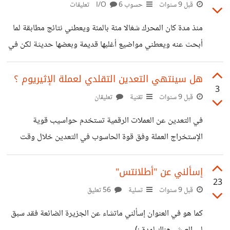
نفاثة وترك أخرى في الأرض ساكنة وقياس اختلاف الوقت أو
قبل 9 سنوات
حسوب I/O
6 تعليقات
وضع ساعة على مستوى السطح وأخرى في مكان أعلى حيث
منذ مدة كان المحرك شغالا مئة بالمئة ويعطني نتائج مطابقة لما
يكون هناك إختلاف في شدة الجاذبية... لكن ماهو تباطؤ الزمن
أبحث عنه ويعطني مواضيع أغلبها قديمة وبعضها حديثة لكن في
بالظبط وكيف لتزايد السرعة وإزدياد قوة الجاذبية أن
الأونة الأخيرة أقوم بالبحث عن أي كلمة معينة يعطني مواضيع
لاعلاقة لها بالكلمة وكلها مواضيع هذا الأسبوع أي وكأنه يعطني
هل سينتهي التعدين التقلدي لعملة الإثيريوم ؟
3
الصفحة الرئيسية الموقع هل يعقل أن هذا بسبب تحديثاث تجرى
قبل 9 سنوات
تقنية
تعليقان
في الموقع أم أن هناك خللا ؟
في التعدين عن العملات الرقمية تستخدم حواسيب قوية
الإستخراج العملة وفق قوة الحاسوب في التعدين خلال وقت
معين وهكذا يتم إستخراج البتكوين لكن بالنسبة لثاني أغلى
عمولة وهي إثريوم قرأت في موقع أنهم سيقفون هذا النظام الذي
إسألني عن "أطلانتس"
23
يعتمد على عتاد الجهاز لنظام أخر أشبه بالإستثمار هل هذا صحيح
قبل 9 سنوات
تسلية
56 تعليق
ومتى سيبدئون بالمرحلة الجديدة ؟
كما هو في العنوان إسألني ماتشاء عن الجزيرة الضائعة فقد سبق