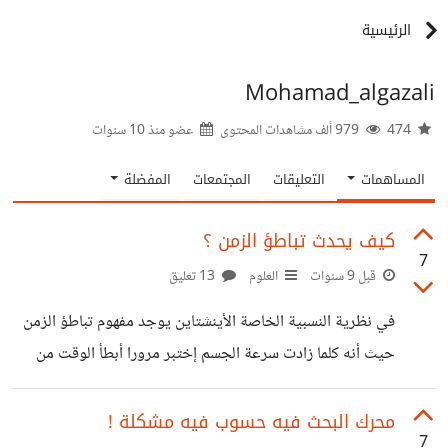
الرئيسية
Mohamad_algazali
474
979 ألف مشاهدات المحتوى
عضو منذ
10 سنوات
المساهمات
التعليقات
المجتمعات
المفضلة
كيف يحدث تباطؤ الزمن ؟
7
قبل 9 سنوات
العلوم
13 تعليق
في نظرية النسبية الخاصة الأينشتاين يوجد مفهوم تباطؤ الزمن
حيث أنه كلما زادت سرعة الجسم إختبر مرورا أبطأ الوقت من
جسم ساكن أو أبطأ منه وأيضا كلما زادت قوة الجاذبية زاد تباطؤ
الزمن وهذا ماتم إتباته بالتجارب كوضع ساعة ذرية في طائرة
محرك البحث فيه حسوب فيه مشكلة !
7