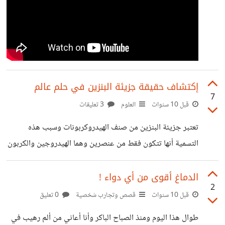
إكتشاف حقيقة جزيئة البنزين في حلم عالم
7
قبل 10 سنوات
العلوم
3 تعليقات
تعتبر جزيئة البنزين من صنف الهيدروكربونات وسبب هذه
التسمية أنها تتكون فقط من عنصرين وهما الهيدروجين والكربون
وأمثلة على بعض منها البوتان الغاز المستعمل في الطهي وغاز
الميثان والبترول أيضا عبارة عن خليط من الهيدروكربونات،وكل
الدماغ أقوى من أي دواء !
2
جزيئة هيدروكربونية تتبع نظاما في شكلها يعتمد عل الروابط،
قبل 10 سنوات
قصص وتجارب شخصية
0 تعليق
فجزيئة الكربون عندها أربع إلكترونات في الطبقة الخارجية أي
طوال هذا اليوم ومنذ الصباح الباكر وأنا أعاني من ألم رهيب في
أنها يمكن أن تشكل أربع روابط يمكنك تخيلها كأربع أيدي.