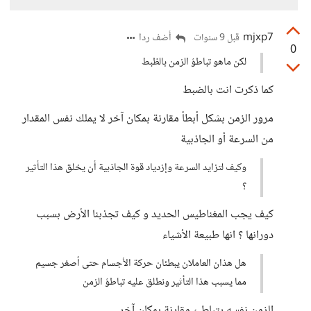
mjxp7
أضف ردا
قبل 9 سنوات
0
لكن ماهو تباطؤ الزمن بالظبط
كما ذكرت انت بالضبط
مرور الزمن بشكل أبطأ مقارنة بمكان آخر لا يملك نفس المقدار
من السرعة أو الجاذبية
وكيف لتزايد السرعة وإزدياد قوة الجاذبية أن يخلق هذا التأثير
؟
كيف يجب المغناطيس الحديد و كيف تجذبنا الأرض بسبب
دورانها ؟ انها طبيعة الأشياء
هل هذان العاملان يبطئان حركة الأجسام حتى أصغر جسيم
مما يسبب هذا التأثير ونطلق عليه تباطؤ الزمن
الزمن نفسه يتباطئ مقارنة بمكان آخر