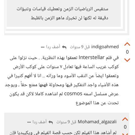
ستقيس الرياضيات الزمن وتعطيك قياسات وتنبؤات
دقيقة له لكنها لن تخبرك ماهو الزمن بالظبط
indigoahmed
أضف ردا
قبل 9 سنوات
0
في فلم Interstellar تعمقوا بهذه النظرية. . حيث نزلوا على
كوكب غريب الساعة فيها تعادل ٧ سنوات على كوكب الأرض
وتعمقوا ايضاَ عن الثقب الأسود وما ورائه .. انا لا أفهم كثيرا في
هذه الأشياء واجد التفكير فيها ومحاولة فهمها ممتع حقاً ، ويوجد
عرض مسلسل اسمه cosmos لم اشاهده كاملا لاكن قد يكون
تحدث عن هذا الموضوع
Mohamad_algazali
أضف ردا
قبل 9 سنوات
0
لم أشاهد هذا الفيلم لكن حسب قصة الفيلم في ويكيبديا فإن