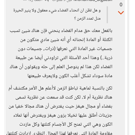
Mohamad_algazali
أضف ردا
قبل 9 سنوات
0
و هل تظن ان انحناء الفضاء شيء معقول ولا يثير الحيرة
مثل تمدد الزمن ؟
بالفعل معك حق مدام الفضاء ينحني فإن هناك شيئ تسبب
الكتلة أو المادة إنحنائه أي أنه شيئ مادي متكون من
جسميات غير المادة التي نعرفها (ذرات, جسيمات دون
ذرية..) وهذا أحد الأسئلة التي تراودني أيضا عن طبيعة
الفضاء لكن هذا لم يتوصل العلم إلى حله ويقولون أن هناك
مادة سوداء تشكل أغلب الكون ولايعرف طبيعتها
لكن بالنسبة لماهية تباطؤ الزمن لاأعلم هل الأمر مكتشف أم
هناك نظرية أم لا، لكن كنت قد سمعت عن نظرية تسمى
بفضاء أو مجال هيغز حيث يفترض أن هناك مجالا خفيا من
جزيئات أطلق عليها تخيلا بزون هيغز ويفترض أنها تملاء
الكون وهي التي تمنح كل الأجسام كتلتها وكل مازدت
مقاومة المادة التي نعرفها لهذا المجال النظري إزدادت كتلتها،