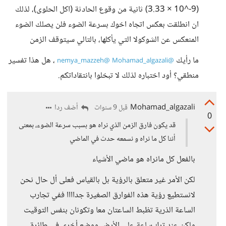
(9-^10 × 3.33) ثانية من وقوع الحادثة (اكل الحلوى)، لذلك
ان انطلقت بعكس اتجاه اخوك بسرعة الضوء فلن يصلك الضوء
المنعكس عن الشوكولا التي يأكلها، بالتالي سيتوقف الزمن
ما رأيك
‍
‍ ، هل هذا تفسير
@nemya_mazzeh
@Mohamad_algazali
منطقي؟ أود اختباره لذلك لا تبخلوا بانتقاداتكم.
Mohamad_algazali
أضف ردا
قبل 9 سنوات
0
قد يكون فارق الزمن الذي نراه هو بسبب سرعة الضوء، بمعنى
أننا كل ما نراه و نسمعه حدث في الماضي
بالفعل كل مانراه هو ماضي الأشياء
لكن الأمر غير متعلق بالرؤية بل بالقياس فعلى أل حال نحن
لانستطيع رؤية هذه الفوارق الصغيرة جداااا ففي تجارب
الساعة الذرية تظبط الساعتان معا وتكونان بنفس التوقيت
ولكن عند ترك ساعة على الأرض ووضع أخرى في طائرة