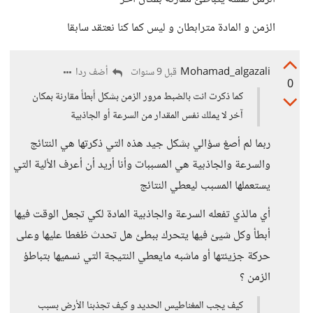
الزمن و المادة مترابطان و ليس كما كنا نعتقد سابقا
Mohamad_algazali
أضف ردا
قبل 9 سنوات
0
كما ذكرت انت بالضبط مرور الزمن بشكل أبطأ مقارنة بمكان
آخر لا يملك نفس المقدار من السرعة أو الجاذبية
ربما لم أصغ سؤالي بشكل جيد هذه التي ذكرتها هي النتائج
والسرعة والجاذبية هي المسببات وأنا أريد أن أعرف الألية التي
يستعملها المسبب ليعطي النتائج
أي مالذي تفعله السرعة والجاذبية المادة لكي تجعل الوقت فيها
أبطأ وكل شيئ فيها يتحرك ببطئ هل تحدث ظغطا عليها وعلى
حركة جزيئتها أو ماشبه مايعطي النتيجة التي نسميها بتباطؤ
الزمن ؟
كيف يجب المغناطيس الحديد و كيف تجذبنا الأرض بسبب