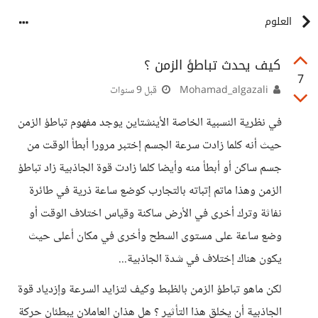
العلوم
كيف يحدث تباطؤ الزمن ؟
7
Mohamad_algazali
قبل 9 سنوات
في نظرية النسبية الخاصة الأينشتاين يوجد مفهوم تباطؤ الزمن
حيث أنه كلما زادت سرعة الجسم إختبر مرورا أبطأ الوقت من
جسم ساكن أو أبطأ منه وأيضا كلما زادت قوة الجاذبية زاد تباطؤ
الزمن وهذا ماتم إتباته بالتجارب كوضع ساعة ذرية في طائرة
نفاثة وترك أخرى في الأرض ساكنة وقياس اختلاف الوقت أو
وضع ساعة على مستوى السطح وأخرى في مكان أعلى حيث
يكون هناك إختلاف في شدة الجاذبية...
لكن ماهو تباطؤ الزمن بالظبط وكيف لتزايد السرعة وإزدياد قوة
الجاذبية أن يخلق هذا التأثير ؟ هل هذان العاملان يبطئان حركة