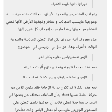
دورانها ؟ انها طبيعة الأشياء
يتجاذب المغنطيس والحديد الأن لهما مجالات مغنطسية سالبة
وموجبة مايسبب التجاذب والتنافر وتجذبنا الأرض الأنها تحني
الفضاء من حولها وهذا مايسبب إنجذاب كل شيئ إليها
هذه معروف ألية حدوثها لكن لماذا تبطئ الجاذبية والسرعة
الوقت لاأعرف وهذا هو سؤالي الرئيسي في الموضوع
الزمن نفسه يتباطئ مقارنة بمكان آخر
نعم هذه مجددا نتيجة ونحتاج نفهم أليات حدوثه
الزمن و المادة مترابطان و ليس كما كنا نعتقد سابقا
نعم هذه الفكرة قد تكون بداية الإجابة فقد يكون الزمن هو
حركة المادة نفسها فمثلا بمأن الساعات تختلف عن بعضها في
التجارب وواحدة تبطئ فلابد أن حركتها نفسها تبطئ على
المستوى الجزيئي مايسبب أم تعطي قياس وقت متأخرا