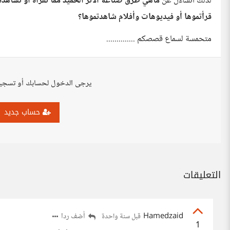
لذلك أتساءل عن
ماهي طرق صناعة الأثر الحميد مما نقرأه أو نشاهدة
قرأتموها أو فيديوهات وأفلام شاهدتموها؟
متحمسة لسماع قصصكم ..............
يرجى الدخول لحسابك أو تسجي
حساب جديد
التعليقات
Hamedzaid
أضف ردا
قبل سنة واحدة
1