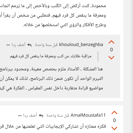
محمودة، كنت أركض إلى الكُتب وبالأخص إلى ما يُرمم الجان
ومعرفة ما ينقص كل فرد فيهم، فتطلبي من شخص أن يقرأ أو يس
وطرح الأفكار والرؤى التي استخلصها من خلاله.
khouloud_benzeghba
أضف ردا
قبل سنة واحدة
0
مراقبة طلابك عن كثب ومعرفة ما ينقص كل فرد فيهم
هنا المشكلة ، الأستاذ ملزم بحصص معينة، ومحدود ببرنامج 
التيرم الواحد أن تكون ضمن ذلك البرنامج، لذلك لا يمكن 
مواضيع قراءة متقاربة داخل نفس المقياس ، الفكرة هي كي
AmalMoustafa11
أضف ردا
قبل سنة واحدة
0
فكره ممتازه أن تشاركي الإيجابيات التي تعلمتيها من خلال قرأ