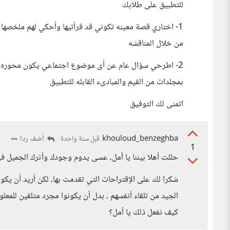
للتطبيق على طلابك
1- اختاري قصة معينه تكوني قد قرأتيها وأحكي لهم ملخصه
من خلال المناقشه
2- اطرحي سؤال عام عن أى موضوع اجتماعي يكون محوره ا
بمجلدات من القيم والمبادىء القابله للتطبيق
اتمنى لك التوفيق
khouloud_benzeghba
أضف ردا
قبل سنة واحدة
1
حللت أهلا بيننا يا أمل، عسى يدوم وجودك وأثرك الجميل في
شكرا لك على الإقتراحات التي تقدمت بها، لكن أريد أن يكو
الجيد من تلقاء أنفسهم ، بدل أن يكونوا مجرد متلقين للمعل
كيف نفعل ذلك يا أمل؟