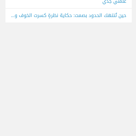
علمني جدي
حين تُنتهك الحدود بصمت: حكاية نظرةٍ كسرت الخوف وصنعت الوعي"