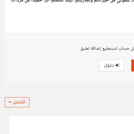
، علموني من خبراتكم وتجاربكم، كيف صنعتم أثراً حميداً من قرءات
ل حساب لتستطيع إضافة تعليق
دخول
الأفضل