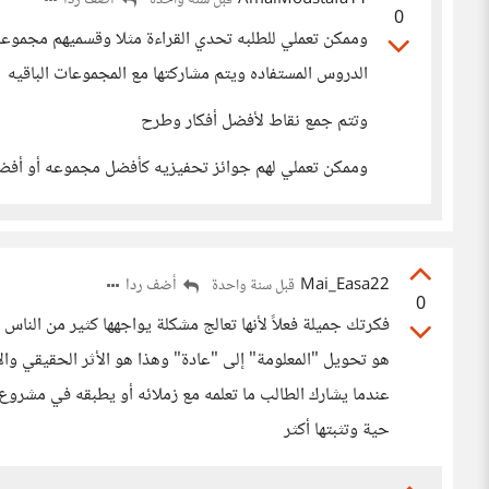
AmalMoustafa11
أضف ردا
قبل سنة واحدة
0
وممكن تعملي للطلبه تحدي القراءة مثلا وقسميهم مجموعا
الدروس المستفاده ويتم مشاركتها مع المجموعات الباقيه
وتتم جمع نقاط لأفضل أفكار وطرح
وممكن تعملي لهم جوائز تحفيزيه كأفضل مجموعه أو أفضل
Mai_Easa22
أضف ردا
قبل سنة واحدة
0
فكرتك جميلة فعلاً لأنها تعالج مشكلة يواجهها كثير من الناس
هو تحويل "المعلومة" إلى "عادة" وهذا هو الأثر الحقيقي والأ
عندما يشارك الطالب ما تعلمه مع زملائه أو يطبقه في مشروع
حية وتثبتها أكثر