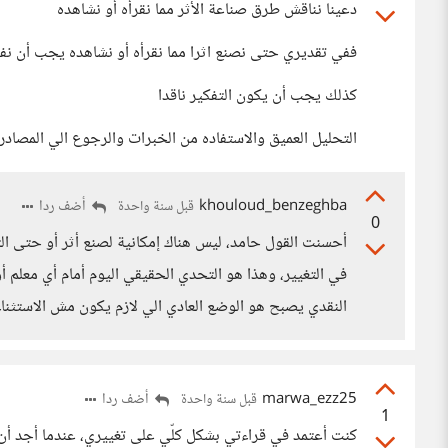
دعينا نناقش طرق صناعة الأثر مما نقرأه أو نشاهده
ففي تقديري حتى نصنع اثرا مما نقرأه أو نشاهده يجب أن نفكر
كذلك يجب أن يكون التفكير ناقدا
التحليل العميق والاستفاده من الخبرات والرجوع الي المصادر 
khouloud_benzeghba
أضف ردا
قبل سنة واحدة
0
أحسنت القول حامد، ليس هناك إمكانية لصنع أثر أو حتى التف
في التغيير، وهذا هو التحدي الحقيقي اليوم أمام أي معلم 
النقدي يصبح هو الوضع العادي الي لازم يكون مش الاستثناء
marwa_ezz25
أضف ردا
قبل سنة واحدة
1
كنت أعتمد في قراءتي بشكل كلّي على تغييري، عندما أجد أن 