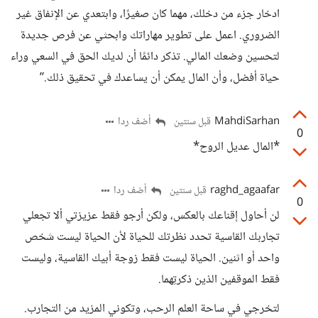
ادخار جزء من دخلك، مهما كان صغيرًا، وابتعدي عن الإنفاق غير
الضروري. اعمل على تطوير مهاراتك وابحثي عن فرص جديدة
لتحسين وضعك المالي. تذكر دائمًا أن لديك الحق في السعي وراء
حياة أفضل، وأن المال يمكن أن يساعدك في تحقيق ذلك.”
MahdiSarhan
أضف ردا
قبل سنتين
0
*المال عديل الروح*
raghd_agaafar
أضف ردا
قبل سنتين
0
لن أحاول إقناعك بالعكس، ولكن أرجو فقط عزيزتي ألا تجعلي
تجاربك القاسية تحدد نظرتك للحياة لأن الحياة ليست شخص
واحد أو اثنين. الحياة ليست فقط زوجة أبيك القاسية، وليست
فقط الموقفين الذين ذكرتِهما.
لتخرجي في ساحة العلم الرحب، وتكوني المزيد من التجارب.