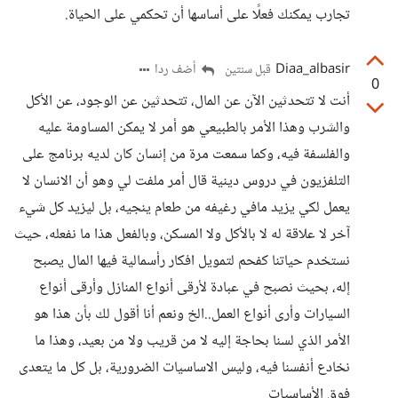
تجارب يمكنك فعلًا على أساسها أن تحكمي على الحياة.
Diaa_albasir
أضف ردا
قبل سنتين
0
أنت لا تتحدثين الآن عن المال، تتحدثين عن الوجود، عن الأكل
والشرب وهذا الأمر بالطبيعي هو أمر لا يمكن المساومة عليه
والفلسفة فيه، وكما سمعت مرة من إنسان كان لديه برنامج على
التلفزيون في دروس دينية قال أمر ملفت لي وهو أن الانسان لا
يعمل لكي يزيد مافي رغيفه من طعام ينجيه، بل ليزيد كل شيء
آخر لا علاقة له لا بالأكل ولا المسكن، وبالفعل هذا ما نفعله، حيث
نستخدم حياتنا كفحم لتمويل افكار رأسمالية فيها المال يصبح
إله، بحيث نصبح في عبادة لأرقى أنواع المنازل وأرقى أنواع
السيارات وأرى أنواع العمل..الخ ونعم أنا أقول لك بأن هذا هو
الأمر الذي لسنا بحاجة إليه لا من قريب ولا من بعيد، وهذا ما
نخادع أنفسنا فيه، وليس الاساسيات الضرورية، بل كل ما يتعدى
فوق الأساسيات