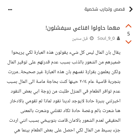
قصص وتجارب شخصية
مهما حاولوا اقناعي سيفشلون!
5
Soul_9_0
قبل سنتين
يقال بان المال ليس كل شيء يقولون هذه العبارة لكي يريحوا
ضميرهم من الشعور بالذنب بسبب عدم قدرتهم على توفير المال
ولكن يعلمون بقرارة نفسهم بان هذه العبارة غير صحيحة..مررت
بتجربة قاسية عام ٢٠١٤ حينها كنت بحاجة ماسة الى المال بسبب
عدم توافر الطعام في المنزل طلبت من زوجة ابي بعض النقود
اخبرتني بنبرة حادة لايوجد لدينا نقود لماذا لم تقومي بالادخار
هنا شعرت بالم وغصة حادة تكاد تقتلني وشعرت بالمعنى
الحقيقي لعدم الشعور بالامان.قامت بتوبيخي بسبب انني اردت
جزء بسيط من المال لكي احصل على بعض الطعام بينما هي