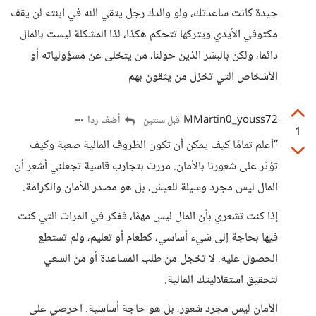
جيدة كانت ساعدتك، ولو والدك رجل يتقي الله في ابنته لن يقف
مكتوفي الأيدي ويتركها تتحكم هكذا، لذا المشكلة ليست بالمال
دائما، ولكن بالبشر الذين حولنا، من يتخلى عن مسؤولياته أو
الأشخاص التي تخزل من يثقون بهم
MMartin0_youss72
أضف ردا
قبل سنتين
1
“أعلم تمامًا كيف يمكن أن تكون الظروف المالية صعبة وكيف
تؤثر على شعورنا بالأمان. مررت بتجارب قاسية تجعلني أشعر أن
المال ليس مجرد وسيلة للعيش، بل هو مصدر للأمان والكرامة.
إذا كنت تشعري بأن المال ليس مهمًا، ففكر في المرات التي كنت
فيها بحاجة إلى شيء أساسي، كطعام أو تعليم، ولم تستطع
الحصول عليه. لا تخجل من طلب المساعدة أو من السعي
لتحقيق استقلاليتك المالية.
الأمان ليس مجرد شعور، بل هو حاجة أساسية. احرصي على