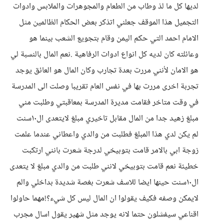
لديها كل ما لذ وطاب من الطعام والمجوهرات والملابس وادوات
التجميل هذا الموقف جعلني اتذكر بعض الحكام الظالمين مثل
الامام احمد التي حكم اليمن وقام بتجويع الشعب بينما هو
وعائلته كان لديه كل انواع ادوات الرفاهية .نعم المال بالنسبة لي
هو الامان لأنني مررت بعدة تجارب وكان المال هو العائق يوجد
تجربة اخرى مررت بها في نفس العام تقريبا وصلت الى المدرسة
في وقت متاخر فقامت مديرة المدرسة بمعاقبتي وطلبت مني
مبلغ زهيد جدا من المال مقابل تاخيري مبلغ لايتعدى ال١٠سنت
لم يكن لدي هذا المبلغ فطلبت من والدي واعطاني عندما علمت
زوجة ابي بالامر قامت بتوبيخي لدرجة شعرت بانني ارتكبت
خطيئة نعم قامت بتوبيخي لانني طلبت من والدي مبلغ لا يتعدى
ال١٠سنت حينها ايضا للاسف شعرت بغصة شديدة بداخلي والم
لايمكن وصفه فكيف يقولوا ان المال ليس كل شيء؟!مهما حاولوا
اقناعي سيفشلون حتما لانه يوجد مثل شهير يقول اسال مجرب