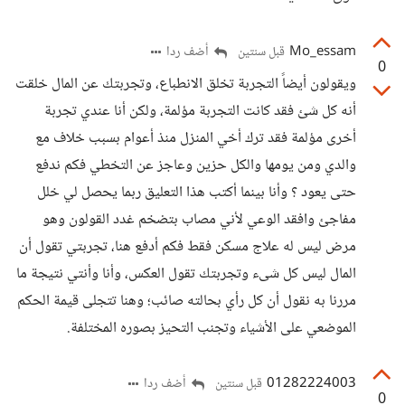
Mo_essam
أضف ردا
قبل سنتين
0
ويقولون أيضاً التجربة تخلق الانطباع، وتجربتك عن المال خلقت
أنه كل شئ فقد كانت التجربة مؤلمة، ولكن أنا عندي تجربة
أخرى مؤلمة فقد ترك أخي المنزل منذ أعوام بسبب خلاف مع
والدي ومن يومها والكل حزين وعاجز عن التخطي فكم ندفع
حتى يعود ؟ وأنا بينما أكتب هذا التعليق ربما يحصل لي خلل
مفاجئ وافقد الوعي لأني مصاب بتضخم غدد القولون وهو
مرض ليس له علاج مسكن فقط فكم أدفع هنا، تجربتي تقول أن
المال ليس كل شىء وتجربتك تقول العكس، وأنا وأنتي نتيجة ما
مررنا به نقول أن كل رأي بحالته صائب؛ وهنا تتجلى قيمة الحكم
الموضعي على الأشياء وتجنب التحيز بصوره المختلفة.
01282224003
أضف ردا
قبل سنتين
0