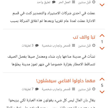
هل عرفتم عن ماذا اتحدث؟ليس عن صديقة الابتدائية ولاعن
قبل سنتين
العمل الحر
تعليق واحد
فتاة الجيران التي كنت العب معها بتلك الدمى المهترئة انا اتحدث
عملت في احدى شركات الاستيراد والتصدير كنت في قسم
هنا عن شيء عظيم وهي هبة ربانية قد منحنا الله سبحانه
الادارة عملت لمدة عام تقريبا وبعدها تم اغلاق الشركة بسبب
وتعالى اياها وذكرها في عدة مواضع في كتابه الكريم "ن والقلم
تفشي وباء جائحة كورونا وبسبب بعض المشاكل التي تعرضت لها
الشركة.في تلك الفترة لاحظت بان الناس كانت تحترمني
تبا والف تب
1
وتقدرني رغم انني كنت احصل على راتب زهيد جدا لايتعدى
قبل سنتين
قصص وتجارب شخصية
3 تعليقات
ال١٥٠$ ولكن كان الجميع يعاملني بطريقة فيها نوع من النفاق من
نشأت في مدينة مناخها بارد شتاء ومعتدل صيفا بفصل الصيف
يرغب بالعمل في نفس الشركة ومن يريد مساعدة ذهبت الى
تتساقط الامطار بغزارة خصوصا في شهر تموز مدينة يملؤها
احدى العيادات برفقة خالتي وعند مقابلة طبيب العائلة سالني
السواد ليس سواد الليل او الغيوم لا بل سواد ملابس النساء نعم
هل لازلتي تدرسين
نساء هذه المدينة يرتدين العباءة السوداء والالوان تعتبر محرمة
مهما حاولوا اقناعي سيفشلون!
5
فيها ولازلت اتذكر هذا الموقف جيدا احضر لي اخي هدية معطف
قبل سنتين
قصص وتجارب شخصية
7 تعليقات
باللون الاحمر ارتديته في الشتاء فوق العباءة السوداء والدي
يقال بان المال ليس كل شيء يقولون هذه العبارة لكي يريحوا
وبخني قال لماذا ترتدين هذا اللون الا يوجد لديك لون اخر مثلا