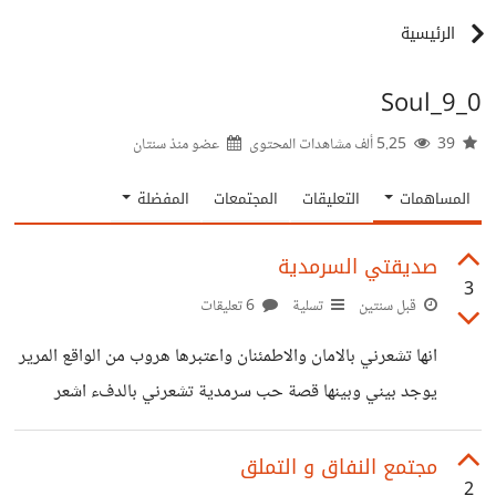
الرئيسية
Soul_9_0
39
5.25 ألف مشاهدات المحتوى
عضو منذ
سنتان
المساهمات
التعليقات
المجتمعات
المفضلة
صديقتي السرمدية
3
قبل سنتين
تسلية
6 تعليقات
انها تشعرني بالامان والاطمئنان واعتبرها هروب من الواقع المرير
يوجد بيني وبينها قصة حب سرمدية تشعرني بالدفء اشعر
بالانس معها فهي رفيقة الدرب وانيسة وحدتي ألجأ اليها في ليالي
الشتاء الباردة الكئيبة بذلك النور الخافت الكئيب وصوت التلفاز
مجتمع النفاق و التملق
2