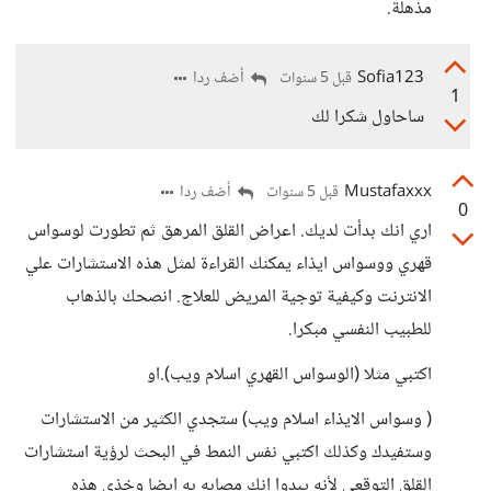
مذهلة.
Sofia123
أضف ردا
قبل 5 سنوات
1
ساحاول شكرا لك
Mustafaxxx
أضف ردا
قبل 5 سنوات
0
اري انك بدأت لديك. اعراض القلق المرهق ثم تطورت لوسواس
قهري ووسواس ايذاء يمكنك القراءة لمثل هذه الاستشارات علي
الانترنت وكيفية توجية المريض للعلاج. انصحك بالذهاب
للطبيب النفسي مبكرا.
اكتبي مثلا (الوسواس القهري اسلام ويب).او
( وسواس الايذاء اسلام ويب) ستجدي الكثير من الاستشارات
وستفيدك وكذلك اكتبي نفس النمط في البحث لرؤية استشارات
القلق التوقعي لأنه يبدوا انك مصابه به ايضا وخذي هذه