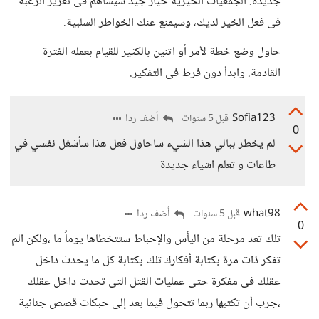
جديدة. الجمعيات الخيرية خيار جيد سيساهم فى تعزيز الرغبة
فى فعل الخير لديك، وسيمنع عنك الخواطر السلبية.
حاول وضع خطة لأمر أو اثنين بالكثير للقيام بعمله الفترة
القادمة. وابدأ دون فرط فى التفكير.
Sofia123
أضف ردا
قبل 5 سنوات
0
لم يخطر ببالي هذا الشيء ساحاول فعل هذا سأشغل نفسي في
طاعات و تعلم اشياء جديدة
what98
أضف ردا
قبل 5 سنوات
0
تلك تعد مرحلة من اليأس والإحباط ستتخطاها يوماً ما ،ولكن الم
تفكر ذات مرة بكتابة أفكارك تلك بكتابة كل ما يحدث داخل
عقلك فى مفكرة حتى عمليات القتل التى تحدث داخل عقلك
،جرب أن تكتبها ربما تتحول فيما بعد إلى حبكات قصص جنائية