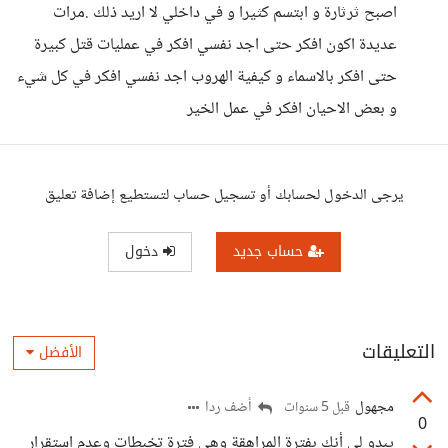
اصبح ثرثارة و ابتسم كثيرا و في داخلي لا اريد ذلك .مرات
عديدة اكون افكر حتى اجد نفسي افكر في عمليات قتل كبيرة
حتى افكر بالاسماء و كيفية الهروب اجد نفسي افكر في كل شيء
و بعض الاحيان افكر في عمل الخير
يرجى الدخول لحسابك أو تسجيل حساب لتستطيع إضافة تعليق
حساب جديد
دخول
التعليقات
الأفضل
مجهول
أضف ردا
قبل 5 سنوات
0
يبدو لي أنك بفترة المراهقة وهي فترة تخبطات وعدم استقرار