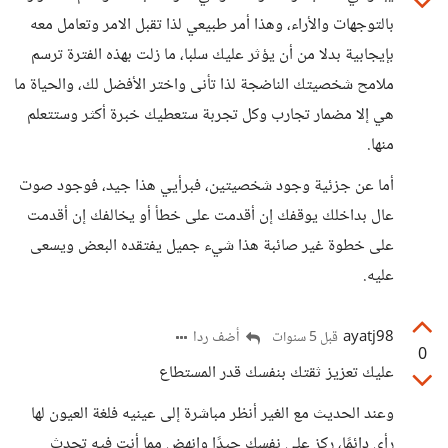
بالتوجهات والأراء، وهذا أمر طبيعي لذا تقبل الامر وتعامل معه
بإيجابية بدلا من أن يؤثر عليك سلبا، ما زلت بهذه الفترة ترسم
ملامح شخصيتك الناضجة لذا تأنى واختر الأفضل لك، والحياة ما
هي إلا مضمار تجارب وكل تجربة ستعطيك خبرة أكثر وستتعلم
منها.
أما عن جزئية وجود شخصيتين، فبرأيي هذا جيد، فوجود صوت
عال بداخلك يوقفك إن أقدمت على خطأ أو يخالفك إن أقدمت
على خطوة غير صائبة هذا شيء جميل يفتقده البعض ويسعى
عليه.
ayatj98
أضف ردا
قبل 5 سنوات
0
عليك تعزيز ثقتك بنفسك قدر المستطاع
وعند الحديث مع الغير أنظر مباشرة إلى عينيه فلغة العيون لها
رأي دائمًا، ركز على نفسك جيدًا وانهض مما أنت فيه تحدث