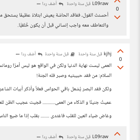
L09raw
أضف ردا
قبل سنة واحدة
0
أحسنتَ القول، ففاقد الحاسّة يعيش ابتلاءً عظيمًا يستحق منّ
والتعاطف معه واجب إنساني قبل أن يكون خُلقيًّا.
kjhj
أضف ردا
قبل سنة واحدة
قبل سنة واحدة
0
العمى ليست نهاية الدنيا ولكن في الواقع هو ليس أمرًا رومانسيً
السلام: من فقد حبيبتيه وصبر فله الجنة!
ولكن فقد البصر يُشعل باقي الحواس فعلاً وأذكر أبيات الشاعر 
عميتُ جنينًا و الذكاء من العمى.......... فجيت عجيب الظن للع
وغاض ضياء العين للقلب فاغتدى ....... بقلب إذا ما ضيع الن
L09raw
أضف ردا
قبل سنة واحدة