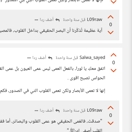
"فَإِنَّهَا لَا تَعْمَى الْأَبْصَارُ وَلَٰكِن تَعْمَى الْقُلُوبُ الَّتِي فِي الصُّدُورِ" (ا
L09raw
أضف ردا
قبل سنة واحدة
0
آية عظيمة تُذكّرنا أن البصر الحقيقي بداخل القلوب، فالم
Salwa_sayed
أضف ردا
قبل سنة واحدة
0
اتفق معكِ يا لورا، بالفعل العمى ليس عمى العيون بل عمى الق
الحواس تصبح اقوى .
إنها لا تعمى الأبصار ولكن تعمى القلوب التي في الصدور، فكم
L09raw
أضف ردا
قبل سنة واحدة
0
"صدقتَ، فالعَمى الحقيقي هو عمى القلوب والبصائر، أما فق
القلب أصفى إدراكًا."