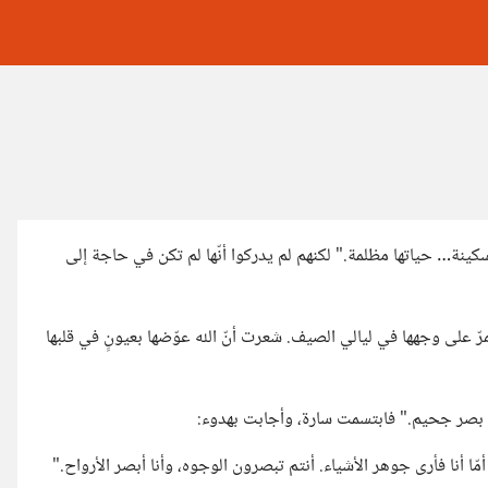
ينة… حياتها مظلمة." لكنهم لم يدركوا أنّها لم تكن في حاجة إلى
رّ على وجهها في ليالي الصيف. شعرت أنّ الله عوّضها بعيونٍ في قلبها
ا بصر جحيم." فابتسمت سارة، وأجابت بهدوء:
مّا أنا فأرى جوهر الأشياء. أنتم تبصرون الوجوه، وأنا أبصر الأرواح."