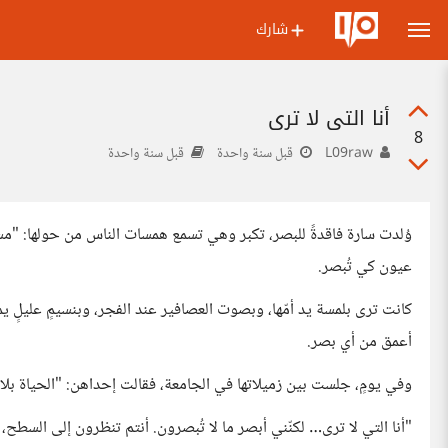
شارك
أنا التي لا ترى
8
L09raw
قبل سنة واحدة
قبل سنة واحدة
وُلدت سارة فاقدةً للبصر، تكبر وهي تسمع همسات الناس من حولها: "مسك
عيون كي تُبصر.
كانت ترى بلمسة يد أمّها، وبصوت العصافير عند الفجر، وبنسيمٍ عليلٍ يم
أعمق من أي بصر.
وفي يومٍ، جلست بين زميلاتها في الجامعة، فقالت إحداهن: "الحياة بل
"أنا التي لا ترى… لكنّني أبصر ما لا تُبصرون. أنتم تنظرون إلى السطح، أ