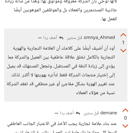
لأنها توحي بأن الشركة معروفة وموثوق بها؛ وهذا من شأنه زيادة
جاذبية المستثمرين والعملاء بل والموظفين الموهوبين أيضًا
للعمل بها.
omnya_Ahmed
أضف ردا
قبل سنتين
1
أود أن أضيف أيضًا على كلامك أن العلامة التجارية والهوية
التجارية بالكامل تخلق علاقة عاطفية بين العميل والشركة مما
يؤدي إلى زيادة الثقة في المستقبل، وتجعل المستهلك قد يميل
إلى إختيار منتجات الشركة فقط لتأثره بهويتها لا أكثر. لذلك
عند تغيير الهوية بشكل مفاجئ أو غير منطقي قد تفقد الشركة
نسبة من هؤلاء العملاء
demane
أضف ردا
قبل سنتين
0
عند بناء علامة تجارية يجب الأخذ في الاعتبار الجانب العاطفي
كربط كل جوانبها بالسعادة لدى العميل، بالنسبة للشعار اثبت