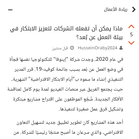
ريادة الأعمال
ماذا يمكن أن تفعله الشركات لتعزيز الابتكار في
5
بيئة العمل عن بُعد؟
HusseinOraby2024
قبل سنتين
في عام 2020، وجدت شركة "إينوفا" للتكنولوجيا نفسها فجأة
في وضع العمل عن بُعد بسبب جائحة كوفيد-19. قرر المدير
التنفيذي إنشاء ما سموه ب"أيام الابتكار الافتراضية" الشهرية،
حيث يجتمع الفريق عبر منصات الفيديو لمدة يوم كامل لمناقشة
الأفكار الجديدة. شُجِّع الموظفون على اقتراح مشاريع مبتكرة
وتشكيل فرق عمل صغيرة لتنفيذها.
أحد هذه المشاريع كان تطوير تطبيق جديد لتسهيل التعاون
الافتراضي، والذي سرعان ما أصبح منتجًا رئيسيًا للشركة. من