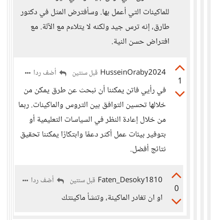
للماكينات التي أعمل بها. وسأفترض المثل في دكتور
طارق، إنه ترس جيد ولكنه لا يتلاءم مع الآلة. مع
افتراض حسن النية.
HusseinOraby2024
أضف ردا
قبل سنتين
1
في رأيي فاتن يمكننا أن نبحث عن طرق يمكن من
خلالها تحسين التوافق بين التروس والماكينات. ربما
من خلال إعادة النظر في السياسات التعليمية أو
بتوفير بيئات عمل أكثر دعمًا وابتكارًا يمكننا تحقيق
نتائج أفضل.
Faten_Desoky1810
أضف ردا
قبل سنتين
0
او ان تغادر الماكينة، وتنشأ ماكينتك