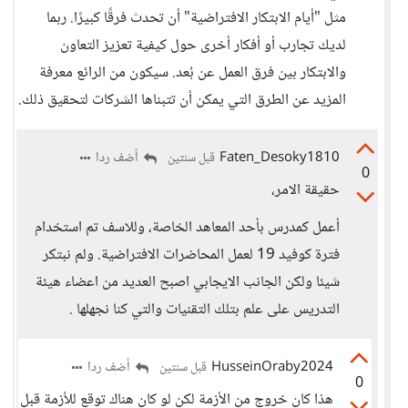
مثل "أيام الابتكار الافتراضية" أن تحدث فرقًا كبيرًا. ربما
لديك تجارب أو أفكار أخرى حول كيفية تعزيز التعاون
والابتكار بين فرق العمل عن بُعد. سيكون من الرائع معرفة
المزيد عن الطرق التي يمكن أن تتبناها الشركات لتحقيق ذلك.
Faten_Desoky1810
أضف ردا
قبل سنتين
0
حقيقة الامر،
أعمل كمدرس بأحد المعاهد الخاصة، وللاسف تم استخدام
فترة كوفيد 19 لعمل المحاضرات الافتراضية. ولم نبتكر
شيئا ولكن الجانب الايجابي اصبح العديد من اعضاء هيئة
التدريس على علم بتلك التقنيات والتي كنا نجهلها .
HusseinOraby2024
أضف ردا
قبل سنتين
0
هذا كان خروج من الأزمة لكن لو كان هناك توقع للأزمة قبل