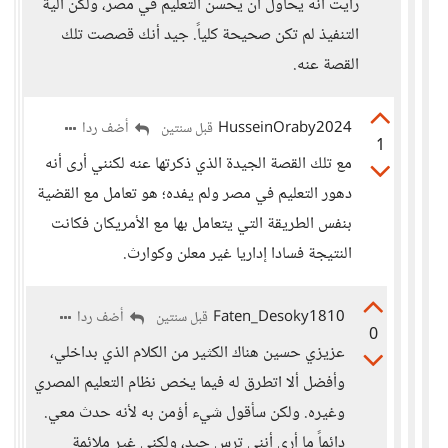
رأيت أنه يحاول أن يحسن التعليم في مصر، ولكن آلية
التنفيذ لم تكن صحيحة كلياً. جيد أنك قصصت تلك
القصة عنه.
HusseinOraby2024
أضف ردا
قبل سنتين
1
مع تلك القصة الجيدة الذي ذكرتها عنه لكنني أرى أنه
دهور التعليم في مصر ولم يفده؛ هو تعامل مع القضية
بنفس الطريقة التي يتعامل بها مع الأمريكان فكانت
النتيجة فسادا إداريا غير معلن وكوارث.
Faten_Desoky1810
أضف ردا
قبل سنتين
0
عزيزي حسين هناك الكثير من الكلام الذي بداخلي،
وأفضل ألا اتطرق له فيما يخص نظام التعليم المصري
وغيره. ولكن سأقول شيء أؤمن به لأنه حدث معي.
دائماً ما أرى أنني ترس جيد، ولكني غير ملائمة