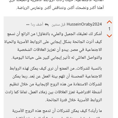
المادية الاجتماعية. حيث زادت الروابط الأسرية وأصبحنا نرى
أهلنا أكثر ونضحك أكثر، ونتناقش أكثر. ونمارس الرياضة.
HusseinOraby2024
أضف ردا
قبل سنتين
1
أشكر لك تعليقك الجميل والمليء بالتفاؤل! من الرائع أن نسمع
كيف أثرت الجائحة بشكل إيجابي على الروابط الأسرية والحياة
الاجتماعية في مصر. يبدو أن تعزيز العلاقات الشخصية
والتواصل العائلي له تأثير إيجابي كبير على حياتنا اليومية.
بالنسبة للشركات، من الممتع أن نرى كيف يمكن لهذه الروابط
الاجتماعية المحسنة أن تلهم بيئة العمل عن بُعد. ربما يمكن
للشركات الاستفادة من هذه الروح الإيجابية من خلال تنظيم
أنشطة افتراضية تعزز العلاقات بين زملاء العمل، تمامًا كما زادت
الروابط الأسرية خلال فترة الجائحة.
ما رأيك؟ كيف يمكن للشركات أن تدمج هذه الروح الأسرية