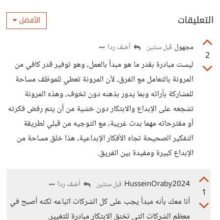
التعليقات
الأفضل
مجهول
أضف ردا
قبل سنتين
2
ليست مبادرة بقدر ما هو مبدأ بالعمل، وهو توفير قدر كافي من
المرونة بالتعامل مع الفرق، لأن المرونة تعطي للموظف مساحة
للمشاركة بأرائه وبما يدور بذهنه دون تخوف، وهذه المرونة
تشجعه على الإبداع والابتكار دون خشية من أن يتم رفض فكرته
أو مقترحاته مهما بدت غريبة، مع التوجيه من قبلي لطريقة
التفكير الصحيحة تجاه الأفكار الإبداعية، هذا خلق مساحة من
الإبداع كبيرة ومفيدة بين الفريق.
HusseinOraby2024
أضف ردا
قبل سنتين
1
أنا معك بأنه مبدأ يجب على كل الشركات اتباعه لكنه أصبح في
معظم الشركات التي تخنق الابتكار مبادرة للتغيير.