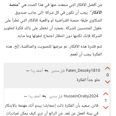
من أفضل الأفكار التي سمعت عنها في هذا الصدد هي "
منصة
الأفكار
". يجب أن تكون في كل شركة -إلى جانب صندوق
الشكاوى طبعًا- منصة افتراضية أو واقعية للأفكار التي تطرأ على
عقول المنتسبين للشركة. بمجرد أن تخطر على بالك فكرة لتطوير
الشركة فإنك تكتبها دون انتظار اجتماع لتقولها وما شابه.
تتم فلترة هذه الأفكار، ثم عرضها للتصويت والمناقشة، إلخ. هذه
الفكرة يجب أن تُعمم.
Faten_Desoky1810
أضف ردا
قبل سنتين
0
حلو جداً الفكرة
HusseinOraby2024
أضف ردا
قبل سنتين
1
فاتن، سعيد بأن الفكرة نالت إعجابك! يبدو أنك مهتمة بالابتكار
في بيئة العمل عن بُعد. من الرائع أن نرى كيف يمكن لمبادرات