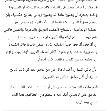
بعد ذلك أوصي بمنح أعضاء الفريق حرية التجربة والفشل، الأمر
قد يكون أحياناً معيقاً في البداية لانتاجية الشركة أو المشروع
ولكنه بمجرّد أن يصبح عادة قد يصبح ويأتي بنتائج عكسية، بأن
يصبح معززاً للسرعة لا مُنقصاً لها، الأخطاء جزء طبيعي من
العملية الإبداعية، بالسماح لأعضاء الفريق بالتجربة والفشل فإنني
أشجعهم على المجازفة والتفكير خارج الصندوق. بعد ذلك عليّ
أن ألاحظ، ألاحظ جيداً المُتغيّرات، واحتفل بالنجاحات الكبيرة
والصغيرة، عندما يتم تنفيذ أفكار أعضاء الفريق فهذا يوضح لهم
أن عملهم موضع تقدير وتقدير كبير أيضاً.
الأن يأتي السؤال أخيراً: ماذا عن من يؤدّي بعد كل ذلك نتائج
عادية أو أقل تفاعل ممكن مع التغيير؟
قدم ملاحظات منتظمة له، يمكن أن تساعد الملاحظات أعضاء
الفريق على تحسين أفكارهم والتعلم من أخطائهم، هذا الأمر
عادي ومطلوب.