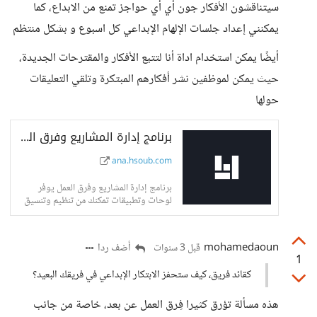
سيتناقشون الأفكار جون أي أي حواجز تمنع من الابداع، كما
يمكنني إعداد جلسات الإلهام الإبداعي كل اسبوع و بشكل منتظم
أيضًا يمكن استخدام اداة أنا لتتبع الأفكار والمقترحات الجديدة،
حيث يمكن لموظفين نشر أفكارهم المبتكرة وتلقي التعليقات
حولها
برنامج إدارة المشاريع وفرق العمل | أنا
ana.hsoub.com
برنامج إدارة المشاريع وفرق العمل يوفر
لوحات وتطبيقات تمكنك من تنظيم وتنسيق
العمل بطريقتك الخاصة.
mohamedaoun
أضف ردا
قبل 3 سنوات
1
كقائد فريق، كيف ستحفز الابتكار الإبداعي في فريقك البعيد؟
هذه مسألة تؤرق كثيرا فِرق العمل عن بعد، خاصة من جانب