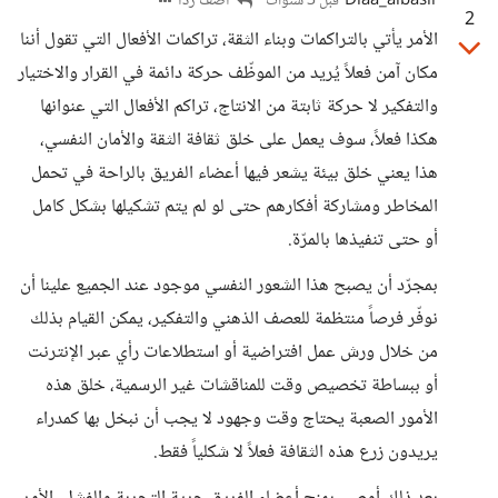
Diaa_albasir
أضف ردا
قبل 3 سنوات
2
الأمر يأتي بالتراكمات وبناء الثقة، تراكمات الأفعال التي تقول أننا
مكان آمن فعلاً يُريد من الموظّف حركة دائمة في القرار والاختيار
والتفكير لا حركة ثابتة من الانتاج، تراكم الأفعال التي عنوانها
هكذا فعلاً، سوف يعمل على خلق ثقافة الثقة والأمان النفسي،
هذا يعني خلق بيئة يشعر فيها أعضاء الفريق بالراحة في تحمل
المخاطر ومشاركة أفكارهم حتى لو لم يتم تشكيلها بشكل كامل
أو حتى تنفيذها بالمرّة.
بمجرّد أن يصبح هذا الشعور النفسي موجود عند الجميع علينا أن
نوفّر فرصاً منتظمة للعصف الذهني والتفكير، يمكن القيام بذلك
من خلال ورش عمل افتراضية أو استطلاعات رأي عبر الإنترنت
أو ببساطة تخصيص وقت للمناقشات غير الرسمية، خلق هذه
الأمور الصعبة يحتاج وقت وجهود لا يجب أن نبخل بها كمدراء
يريدون زرع هذه الثقافة فعلاً لا شكلياً فقط.