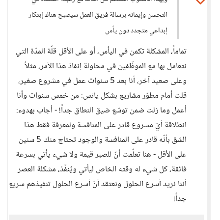
التحسن وإيمانه برسالة فريق العمل سيصبح هناك إبتكار
إبداعي متجدد دون يأس
تماماً، المشكلة تكمن في اليأس، أو على الأقل قلّة المدّة التي
نتعامل بها مع الموظّفين في محاولة إنفاذ هذا الأمر، مثلاً
وعلى صعيد آخر، أنا بعد 5 سنوات عمل في مشروع صغير،
قلت أمام مطوّر مشاريع بشكل يائس: من خمس سنوات وأنا
أعمل وما زلت ضمن توسّع ضيق النطاق جداً! - أجاب بهدوء:
انطلاقة أيّ مشروع قادر على المنافسة ولمعرفة فقط هذا
الشق بأنّه قادر على المنافسة والوجود تحتاج منك 5 سنين
على الأقل - هنا تعلّمت أنّ للصبر قيمة ولا شيء يأتي بسرعة
فائقة، كل شيء له وقته الخاص ليأتي ويُنفّذ، مشكلة العصر
أننا نريد أسرع الحلول ونعتقد أنّ أسرع الحلول تنفيذهم سريع
جداً!