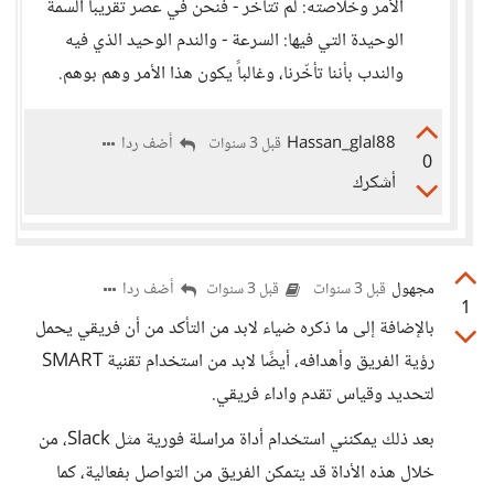
الأمر وخلاصته: لم تتأخر - فنحن في عصر تقريباً السمة
الوحيدة التي فيها: السرعة - والندم الوحيد الذي فيه
والندب بأننا تأخّرنا، وغالباً يكون هذا الأمر وهم بوهم.
Hassan_glal88
أضف ردا
قبل 3 سنوات
0
أشكرك
مجهول
أضف ردا
قبل 3 سنوات
قبل 3 سنوات
1
بالإضافة إلى ما ذكره ضياء لابد من التأكد من أن فريقي يحمل
رؤية الفريق وأهدافه، أيضًا لابد من استخدام تقنية SMART
لتحديد وقياس تقدم واداء فريقي.
بعد ذلك يمكنني استخدام أداة مراسلة فورية مثل Slack، من
خلال هذه الأداة قد يتمكن الفريق من التواصل بفعالية، كما