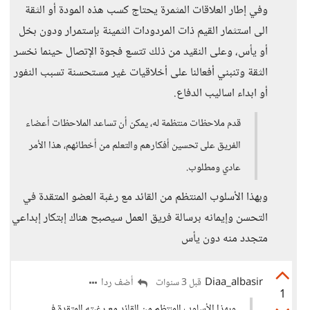
وفي إطار العلاقات المثمرة يحتاج كسب هذه المودة أو الثقة
الى استثمار القيم ذات المردودات الثمينة بإستمرار ودون بخل
أو يأس، وعلى النقيد من ذلك تتسع فجوة الإتصال حينما نخسر
الثقة وتنبني أفعالنا على أخلاقيات غير مستحسنة تسبب النفور
أو ابداء اساليب الدفاع.
قدم ملاحظات منتظمة له، يمكن أن تساعد الملاحظات أعضاء
الفريق على تحسين أفكارهم والتعلم من أخطائهم، هذا الأمر
عادي ومطلوب.
وبهذا الأسلوب المنتظم من القائد مع رغبة العضو المتقدة في
التحسن وإيمانه برسالة فريق العمل سيصبح هناك إبتكار إبداعي
متجدد منه دون يأس
Diaa_albasir
أضف ردا
قبل 3 سنوات
1
وبهذا الأسلوب المنتظم من القائد مع رغبته المتقدة في