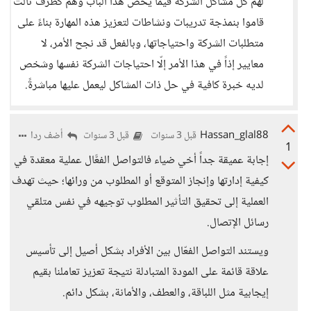
لهم كل مشاكل الشركة فيما يخصّ هذا الباب وهم كطرف ثالث
قاموا بنمذجة تدريبات ونشاطات لتعزيز هذه المهارة بناءً على
متطلبات الشركة واحتياجاتها، وبالفعل قد نجح الأمر، لا
معايير إذاً في هذا الأمر إلّا احتياجات الشركة نفسها وشخص
لديه خبرة كافية في حل ذات المشاكل ليعمل عليها مباشرةً.
Hassan_glal88
أضف ردا
قبل 3 سنوات
قبل 3 سنوات
1
إجابة عميقة جداً أخي ضياء فالتواصل الفعَّال عملية معقدة في
كيفية إدارتها وإنجاز المتوقع أو المطلوب من ورائها؛ حيث تهدف
العملية إلى تحقيق التأثير المطلوب توجيهه في نفس متلقي
رسائل الإتصال.
ويستند التواصل الفعّال بين الأفراد بشكل أصيل إلى تأسيس
علاقة قائمة على المودة المتبادلة نتيجة تعزيز تعاملنا بقيم
إيجابية مثل اللباقة، والعطف، والأمانة، بشكل دائم.