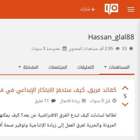
شارك
Hassan_glal88
33
2.95 ألف مشاهدات المحتوى
عضو منذ
3 سنوات
المساهمات
التعليقات
المجتمعات
المفضلة
كقائد فريق، كيف ستحفز الابتكار الإبداعي في فر
5
قبل 3 سنوات
ريادة الأعمال
11 تعليق
لطالما تساءلت كيف تبدع الفرق الافتراضية عن بعد؟ كيف يمكنهم
المرونة والحرية لفرق العمل إلى زيادة الإنتاجية وتوفير صحة 
وجهًا لوجه قد تساهم في زيادة الإبداع والابتكار لكن ماذا لو 