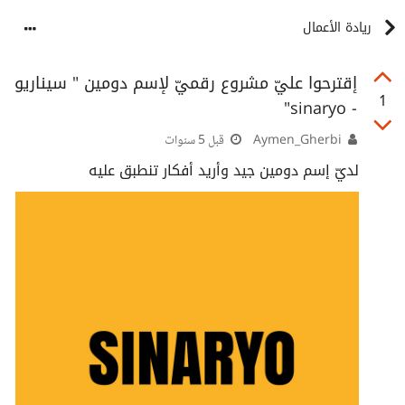
ريادة الأعمال
إقترحوا عليّ مشروع رقميّ لإسم دومين " سيناريو
1
- sinaryo"
Aymen_Gherbi
قبل 5 سنوات
لديّ إسم دومين جيد وأريد أفكار تنطبق عليه