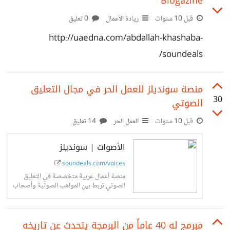
Blogazine
قبل 10 سنوات
ريادة الأعمال
0 تعليق
http://uaedna.com/abdallah-khashaba-
soundeals/
منصة سونديلز للعمل الحر في مجال التعليق
30
الصوتي
قبل 10 سنوات
العمل الحر
14 تعليق
الأصوات | سونديلز
soundeals.com/voices
منصة أعمال عربية متخصصة في التعليق
الصوتي تربط بين المواهب الصوتية وأصحاب
المشاريع كالكتب الصوتية، الإعلانات،
الوثائقيات والدوبلاج وتعمل بنظام العمل الحر
مبرمج له 40 عاماً من البرمجة يتحدث عن تاريخه