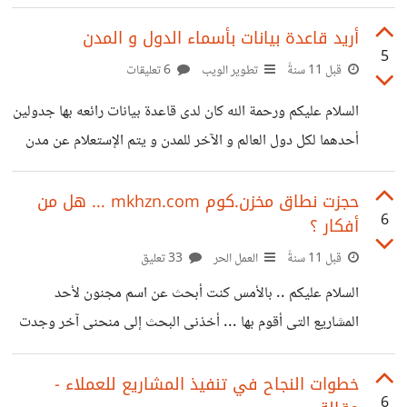
لتجد من يشاركك هذه المساحة و تجنى عائد مادى
أريد قاعدة بيانات بأسماء الدول و المدن
5
قبل 11 سنةً
تطوير الويب
6 تعليقات
السلام عليكم ورحمة الله كان لدى قاعدة بيانات رائعه بها جدولين
أحدهما لكل دول العالم و الآخر للمدن و يتم الإستعلام عن مدن
دولة معينه بكود الدولة .. لكنى لا استطيع إيجادها على جهازى
للأسف .. ولا أعلم متى حذفتها هل لدى أحدكم مثل هذه القاعدة
حجزت نطاق مخزن.كوم mkhzn.com ... هل من
6
أفكار ؟
؟ بحثت كثيراً و لم أجد طلبى بالتحديد بل وجدت أشياء أخرى لا
تؤدى الغرض .
قبل 11 سنةً
العمل الحر
33 تعليق
السلام عليكم .. بالأمس كنت أبحث عن اسم مجنون لأحد
المشاريع التى أقوم بها ... أخذنى البحث إلى منحنى آخر وجدت
نفسى أبحث عن كلمات عشوائية و حينما وجدت أن الدومين
mkhzn.com متاح .. سارعت لحجزه لإعتقداى أنه نطاق رائع
خطوات النجاح في تنفيذ المشاريع للعملاء -
6