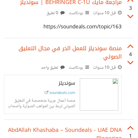
مراجعة مايك BEHRINGER C-1U | سونديلز
3
قبل 10 سنوات
بودكاست
0 تعليق
https://soundeals.com/topic/163
منصة سونديلز للعمل الحر في مجال التعليق
4
الصوتي
قبل 10 سنوات
بودكاست
تعليق واحد
سونديلز
soundeals.com
منصة أعمال عربية متخصصة في التعليق
الصوتي تربط بين المواهب الصوتية وأصحاب
المشاريع كالكتب الصوتية، الإعلانات،
الوثائقيات والدوبلاج وتعمل بنظام العمل الحر
AbdAllah Khashaba – Soundeals - UAE DNA
1