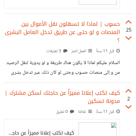
كفريق مشارك
حسوب | لماذا لا تسهلون نقل الأموال بين
25
المنصات و لو حتى عن طريق تدخل العامل البشرى
؟
قبل 11 سنةً
العمل الحر
3 تعليقات
السلام عليكم لماذا لا يكون هناك طريقة و لو يدوية لنقل الرصيد
من و إلى منصات حسوب وحتى لو كان ذلك عبر تدخل بشرى
بحت و تواصل مع فريق الدعم الفنى لا نطالب ب refund برغم
أنه من المفروض أن يكون حق للجميع :) ... ما نطالب به هو
كيف تكتب إعلانا مميزاً عن حاجتك لسكن مشترك |
2
مدونة تسكين
توظيف الأموال فى منصاتكم أيضاً :) و لكن فى منصة غير منصة
... نريد أن نحول أموالنا من مستقل إلى خمسات و العكس و من
قبل 11 سنةً
ثقافة
0 تعليق
أسناد إلى أى منصة أخرى أتمنى
كيف تكتب إعلانا مميزاً عن حاجتك لشريك فى السكن | مدونة تسكين