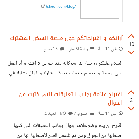
tskeen.com/blog/
آرائكم و اقتراحاتكم حول منصة السكن المشترك
10
قبل 11 سنةً
ريادة الأعمال
15 تعليق
السلام عليكم ورحمة الله وبركاته منذ حوالى 5 أشهر و أنا أعمل
على برمجة و تصميم خدمة جديدة .. شارك وما زال يشارك في
تدشينها و الترويج لها أكثر من 8 مستقلين على خمسات و مستقل
و غيرهما . الخدمة الجديدة عبارة عن منصة تسهل التواصل بين
اقتراح علامة بجانب التعليقات التى كتبت من
2
الجوال
الباحثين عن السكن المشترك و الباحثين عن شركاء للسكن و
تسهل إرسال العروض و التواصل بين الطرفين عن طريق الموقع
قبل 11 سنةً
حسوب I/O
7 تعليقات
أو عن طريق عرض بيانات التواصل خارجه . أشار لها صديقنا
اقترح ان يتم وضع علامة جوال بجانب التعليقات التى كتبها
العزيز محمد
اصحابها من الجوال ومن ثم نلتمس العذر لأصحابها انها من