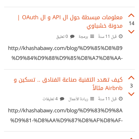
الجوال ان كانت قصيرة او غير واضحة او بها اخطلء املائيه
معلومات مبسطة حول ال API و ال OAuth |
14
مدونة خشباوي
قبل 11 سنةً
برمجة
0 تعليق
http://khashabawy.com/blog/%D9%85%D8%B9
%D9%84%D9%88%D9%85%D8%A7%D8%AA-
%D9%85%D8%A8%D8%B3%D8%B7%D8%A9-
%D8%AD%D9%88%D9%84-%D8%A7%D9%84-
كيف تهدد التقنية صناعة الفنادق .. تسكين و
3
Airbnb مثالاً
api-%D9%88-%D8%A7%D9%84-oauth/
قبل 11 سنةً
ريادة الأعمال
4 تعليقات
http://khashabawy.com/blog/%D9%83%D9%8A
%D9%81-%D8%AA%D9%87%D8%AF%D8%AF-
%D8%A7%D9%84%D8%AA%D9%82%D9%86%D