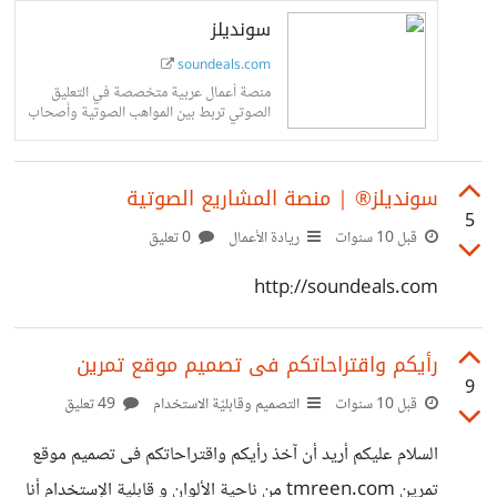
سونديلز
soundeals.com
منصة أعمال عربية متخصصة في التعليق
الصوتي تربط بين المواهب الصوتية وأصحاب
المشاريع كالكتب الصوتية، الإعلانات،
الوثائقيات والدوبلاج وتعمل بنظام العمل الحر
سونديلز® | منصة المشاريع الصوتية
5
قبل 10 سنوات
ريادة الأعمال
0 تعليق
http://soundeals.com
رأيكم واقتراحاتكم فى تصميم موقع تمرين
9
قبل 10 سنوات
التصميم وقابليّة الاستخدام
49 تعليق
السلام عليكم أريد أن آخذ رأيكم واقتراحاتكم فى تصميم موقع
تمرين tmreen.com من ناحية الألوان و قابلية الإستخدام أنا