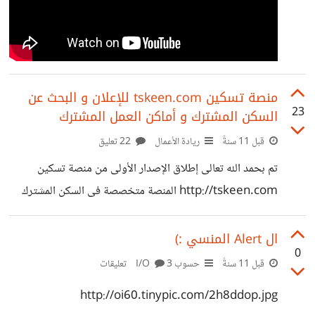
منصة تسكين tskeen.com للإعلان و البحث عن
23
السكن المشترك و أماكن العمل المشترك
قبل 11 سنةً
ريادة الأعمال
22 تعليق
تم بحمد الله تعالى إطلاق الإصدار الأولى من منصة تسكين
http://tskeen.com المنصة متخصصة فى السكن المشترك
بوجه خاص و ليس العقارات بوجه عام إذا كان لديك غرفة غير
مستغلة فى منزلك أو ملحق بالمبنى الذى تمتلكه أو حتى يتسع
ال Alert المنسي :)
0
جراجك لسيارة أخرى .. إذا كان لديك مساحة للعمل و تريد من
قبل 11 سنةً
حسوب I/O
3 تعليقات
يشاركك العمل فيها ... كعيادة طبيب أو مقر لعمل المستقلين
http://oi60.tinypic.com/2h8ddop.jpg
مثلك يمكنك الآن الإعلان عن هذه المساحات على منصة تسكين