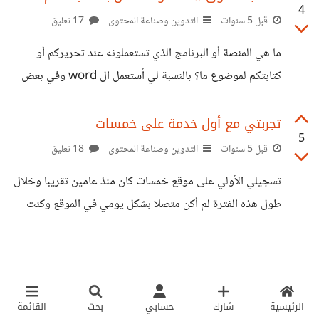
4
قبل 5 سنوات
التدوين وصناعة المحتوى
17 تعليق
ما هي المنصة أو البرنامج الذي تستعملونه عند تحريركم أو
كتابتكم لموضوع ما؟ بالنسبة لي أستعمل ال word وفي بعض
الأحيان Google docs وماهي الوسيلة الأسرع والأفضل في
رأيكم؟ شاركونا أراءكم عيد أضحى مبارك الجميع
تجربتي مع أول خدمة على خمسات
5
قبل 5 سنوات
التدوين وصناعة المحتوى
18 تعليق
تسجيلي الأولي على موقع خمسات كان منذ عامين تقريبا وخلال
طول هذه الفترة لم أكن متصلا بشكل يومي في الموقع وكنت
بين الحين والآخر ألقي نظرة على صفحة الخدمات الغير موجودة
وأكتفي بقراءة بعض المشاريع ونادرا ما أقدم عروضي عليها، وفي
أحيان كثيرة لا أدخل الموقع لشهور، السبب وراء ذلك هو أنني في
ذلك الوقت لم تكن لدي الرغبة الكبيرة في بدأ العمل على
الرئيسية
شارك
حسابي
بحث
القائمة
الأنترنت ولم تكن لدي خلفية واسعة عن العمل الحر وما قد يدره