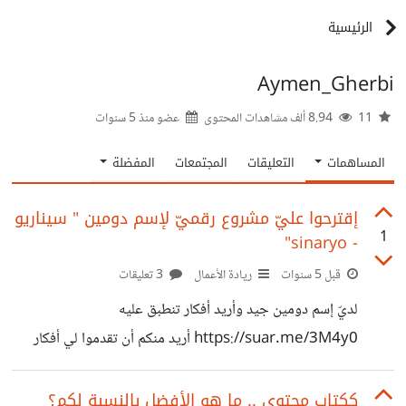
الرئيسية
Aymen_Gherbi
11
8.94 ألف مشاهدات المحتوى
عضو منذ
5 سنوات
المساهمات
التعليقات
المجتمعات
المفضلة
إقترحوا عليّ مشروع رقميّ لإسم دومين " سيناريو
1
- sinaryo"
قبل 5 سنوات
ريادة الأعمال
3 تعليقات
لديّ إسم دومين جيد وأريد أفكار تنطبق عليه
https://suar.me/3M4y0 أريد منكم أن تقدموا لي أفكار
لمشاريع رقمية تتناسب مع إسم الدومين، ومالذي تجده مميزا في
هذا الإسم.
ككتاب محتوى .. ما هو الأفضل بالنسبة لكم؟