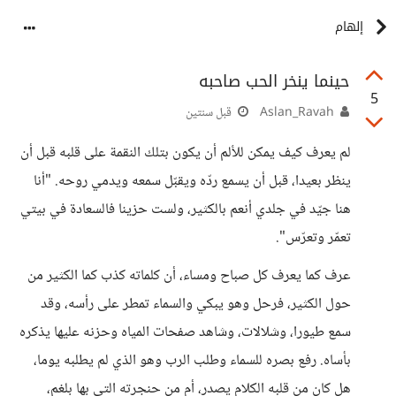
إلهام
حينما ينخر الحب صاحبه
5
Aslan_Ravah
قبل سنتين
لم يعرف كيف يمكن للألم أن يكون بتلك النقمة على قلبه قبل أن
ينظر بعيدا، قبل أن يسمع ردّه ويقبّل سمعه ويدمي روحه. "أنا
هنا جيّد في جلدي أنعم بالكثير، ولست حزينا فالسعادة في بيتي
تعمّر وتعرّس".
عرف كما يعرف كل صباح ومساء، أن كلماته كذب كما الكثير من
حول الكثير، فرحل وهو يبكي والسماء تمطر على رأسه، وقد
سمع طيورا، وشلالات، وشاهد صفحات المياه وحزنه عليها يذكره
بأساه. رفع بصره للسماء وطلب الرب وهو الذي لم يطلبه يوما،
هل كان من قلبه الكلام يصدر، أم من حنجرته التي بها بلغم،