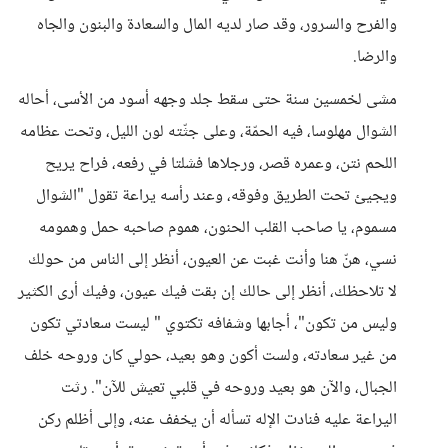
والفرح والسرور، وقد صار لديه المال والسعادة والبنون والجاه
والرضا.
مشى لخمسين سنة حتى سقط جلد وجهه أسود من الأسى، أحاله
الشوال مهلوسا، فيه الحمّة، وعلى جثّته لون الليل، وتحت عظامه
اللحم نتن، وعمره قصر، ورجلاها فشلتا في رفعه، فراح يريح
ويجيئ تحت الطريق وفوقه، وعند رأسه يراعة تقول "الشوال
مسموم، يا صاحب القلب الحنون، هموم صاحبه حمل وهمومه
نسي، هنّ هنا وأنت غبت عن العيون، أنظر إلى الناس من حولك
لا تلاحظك، أنظر إلى حالك إن بقت فيك عيون، وفيك أرى الكثير
وليس من تكون"، أجابها وشفافه تكتوي " ليست سعادتي تكون
من غير سعادته، ولست أكون وهو بعيد، حولي كان وروحه خلف
الجبال، والآن هو بعيد وروحه في قلبي تعيش للآن". رثت
اليراعة عليه فنادت الإله تسأله أن يخفف عنه، وإلى أظلم ركن