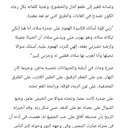
ولسانه فقير إلى طعم الذل والخضوع، وغنيّة كلماته بكل رجاء
الكون تصدح في الغابات والطرق التي لم تعد مغبّرة.
"ربّي قوّة أسألك فكثيرة الهموم على صدره سلاه، أنا هنا أبكي
لبكائه سلاه، وهو يهرب منّي ويدّعي سلاه، أن الحياة جميلة
وأرضه تخبرني بغمّه، إلهي كثرت الهموم عليه، أسئلك شوالا
تحيلها وأنا أهرب بها سلاه، فقلبي له وحزني كبير".
صرع ومات في أرضه والحيوانات تحسبه ماض، وحينما كان
النهار، عثر على المطر الرفيق، على الطين اللازب، على الطرق
المختفية، على لون الرماد فوقه، ورائحة الغم تحته.
على صدره كانت عصا، وتحته شوالا من الخيش عامر، وضع
الشوال على عصاه ثم على كتفه، نسي شكر ربّه، وقد أخبرته
الريح بأن صديقه أفاق على حب الجميع له، همست في أذنه أن
في منزله صارت الشمس، وفي وجهه النور وحوله كثر الناس