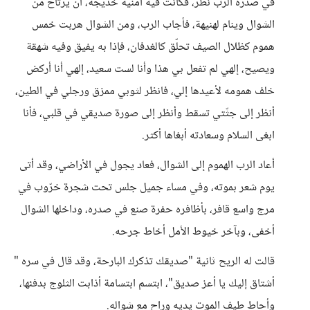
في صدره الرب نظر، فكانت فيه أمنية خديجة، أن يرتاح من
الشوال وينام لهنيهة، فأجاب الرب، ومن الشوال هربت خمس
هموم كظلال الصيف تحلّق كالغدفان، فإذا به يفيق وفيه شهقة
ويصيح، إلهي لم تفعل بي هذا وأنا لست سعيد، إلهي أنا أركض
خلف همومه لأعيدها إلي، فانظر لثوبي ممزق ورجلي في الطين،
أنظر إلى جثّتي تسقط وأنظر إلى صورة صديقي في قلبي، فأنا
ابغى السلام وسعادته أبغاها أكثر.
أعاد الرب الهموم إلى الشوال، فعاد يجول في الأراضي، وقد أتى
يوم شعر بموته، وفي مساء جميل جلس تحت شجرة خرّوب في
مرج واسع قافر، بأظافره حفرة صنع في صدره، وداخلها الشوال
أخفى، وبآخر خيوط الأمل أخاط جرحه.
قالت له الريح ثانية "صديقك تذكرك البارحة، وقد قال في سره "
أشتاق إليك يا أعز صديق"، ابتسم ابتسامة أذابت الثلوج بدفئها،
وأحاط طيف الموت يديه وراح مع شواله.