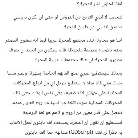
لماذا احاول نشر المحرك؟
شخصيا لا انوي التربح من الدروس او حتى ان تكون دروسي
تسويق لنفسي عن طريق المحرك
انما هو محاولة لبناء مجتمع للمحرك عربيا فبما انه مفتوح المصدر
ويتم تطويره بطريقة ملحوظة فانه سيكون من الجيد ان يعرف
مطوروا المحرك ان هناك مجتمعات عربية للمحرك
وبذلك سيستطيع غيري صنع العابهم الخاصة بسهولة ويسر مثلما
حدث معي فانا مثلا لا استطيع تنزيل اي من انواع المحركات
المجانية علي جهازي لانه ضعيف وفي نفس الوقت حتى تلك
المحركات المجانية سوف تاخذ من نسبة من ربح العابي عندما
تحصل علي قدر معين من الربح والاهم هو لغة البرمجة
فنستطيع ان نقول ان المحرك يستخدم لغة بايثون لعمل الالعاب
به نظرا لن لغته (GDScirpt) مشابهة جدا للغة بايثون