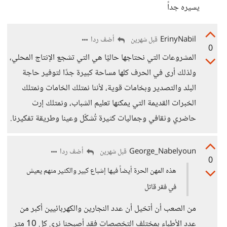
يسيره جداً
ErinyNabil
أضف ردا
قبل شهرين
0
المشروعات التي نحتاجها حاليًا هي التي تشجع الإنتاج المحلي،
ولذلك أرى في الحرف كلها مساحة كبيرة جدًا لتوفير حاجة
البلد والتصدير وبخامات قوية، لأننا نمتلك الخامات ونمتلك
الخبرات القديمة التي يمكنها تعليم الشباب، ونمتلك إرث
حاضري وثقافي وجماليات كثيرة تُشكّل وعينا وطريقة تفكيرنا.
George_Nabelyoun
أضف ردا
قبل شهرين
0
هذه المهن الحرة أيضاً فيها إشباع كبير والكثير منهم يعيش
في فقر قاتل
من الصعب أن أتخيل أن عدد النجارين والكهربائيين أكبر من
عدد الأطباء بمختلف التخصصات فقد أصبحنا نرى كل 10 متر