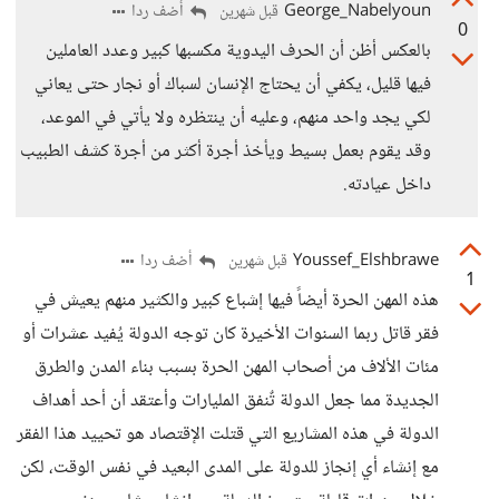
George_Nabelyoun
أضف ردا
قبل شهرين
0
بالعكس أظن أن الحرف اليدوية مكسبها كبير وعدد العاملين
فيها قليل، يكفي أن يحتاج الإنسان لسباك أو نجار حتى يعاني
لكي يجد واحد منهم، وعليه أن ينتظره ولا يأتي في الموعد،
وقد يقوم بعمل بسيط ويأخذ أجرة أكثر من أجرة كشف الطبيب
داخل عيادته.
Youssef_Elshbrawe
أضف ردا
قبل شهرين
1
هذه المهن الحرة أيضاً فيها إشباع كبير والكثير منهم يعيش في
فقر قاتل ربما السنوات الأخيرة كان توجه الدولة يُفيد عشرات أو
مئات الألاف من أصحاب المهن الحرة بسبب بناء المدن والطرق
الجديدة مما جعل الدولة تٌنفق المليارات وأعتقد أن أحد أهداف
الدولة في هذه المشاريع التي قتلت الإقتصاد هو تحييد هذا الفقر
مع إنشاء أي إنجاز للدولة على المدى البعيد في نفس الوقت، لكن