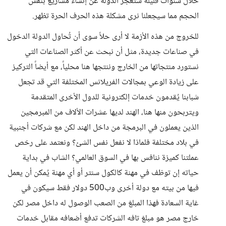
خلال سنوات قليلة ستعجز الدولة عن إنشاء مشاريع بنفس
الحجم مما سيجعلنا نرى مشكلة هذه الحرف الحرة تظهر.
للخروج من هذه الأزمة لا أرى حلاً سوى أن تُحاول الدولة الدخول
في صناعات جديدة، مثل أن نبحث عن أكثر الصناعات التي
نستورد منتجاتها من الخارج وننتجها هنا محلياً، مع أيضاً التركيز
على زيادة الوعي بمجالات الفريلانس المختلفة التي قد تجعل
شبابنا يُقدمون خدمات إلكترونية للدول الأخرى المتقدمة
ويتربحون منها هنا، الهند لديها عشرات الألاف من المبرمجين
الذين يعملون في البرمجة من داخل الهند لكن مع شركات أجنبية
في بلاد مختلفة فلماذا لا نفعل نفس الشئ؟ ونعتمد على رخص
عملتنا كميزة ننافس بها في السوق العالمي؟ الشاب في بداية
حياته إن توظف في مهنة كالكول سنتر أو أي مهنة يُمكن أن يعمل
فيها من بيته مع دولة أخرى وب500 دولار فقط سيكون في
غاية السعادة فهذا المبلغ من الصعب الوصول له داخل مصر لكن
خارج مصر هو مبلغ تافه الشركات تدفع أضعافه مقابل خدمات