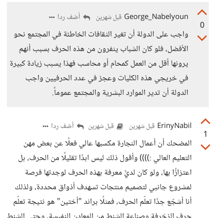
George_Nabelyoun
أضف ردا
قبل شهرين
0
واجب على الدولة أن تغير الثقافات الخاطئة في المجتمع نحو
الأفضل، فلو كان الشباب ينفرون من هذه الحرف بسبب أنهم
يرونها أقل من العمل كمحام أو محاسب فهذا يسبب زيادة كبيرة
في خريجي هذه الكليات وعجز في عدد الحرفيين واجب
الدولة أن تدير الموارد البشرية والمجتمع عموماً.
ErinyNabil
أضف ردا
قبل شهرين
قبل شهرين
1
المضحك أن أعمال النجارة مكسبها عالي فعلًا عن بعض مهن
التعليم العالي :)))) وأقول ذلك ليس ابدًا تقليلًا من الحرف، بل
اعتزازًا بها، ولو كان لديَّ معرفة بهذه الحرف لوجدتها فرصة
لمشروع جانبي لتصميم منتجات تسهدف أذواق محددة، ولذلك
أنا أشجّع جدًا تعلّم الحرف، فمثلًا براند "أختين" هو نتيجة تعلّم
حرف الزخرفة وصناعة الشنط من المعادن النفيسة، وحتى الشنط