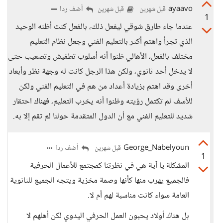
ayaavo
أضف ردا
قبل شهرين
قبل شهرين
1
عندما جاء طارق شوقي ليفعل ذلك، بالفعل كنت أظنه الوحيد
الذي تجرأ واهتم أكثر بالتعليم الفني وجعل نظام التعليم
مختلف بالفعل، الأهالي ظنوا أنه أسلوب تطفيش وتصعيب حتى
لا يدخل أحد ثانوي، ولكن هذا الرجل كانت له وجهة نظر وأبعاد
أخرى وقد اهتم بزيادة أعداد من هم في التعليم الفني ولكن
للأسف لم تكتمل رؤيته وظنوا أنه يخرب التعليم، فهناك احتقار
شديد للتعليم الفني مع أن الدول المتقدمة حولنا لم تقم إلا به.
George_Nabelyoun
أضف ردا
قبل شهرين
1
المشكلة يا آية هي في نظرتنا كمجتمع للأعمال الحرفية
فالجميع يهرب منها كأنها وصمة مخزية ويتجه الجميع للثانوية
العامة سواء كانت مناسبة لهم أم لا.
بل هناك أولاد يحبون العمل الحرفي اليدوي لكن أهلهم لا