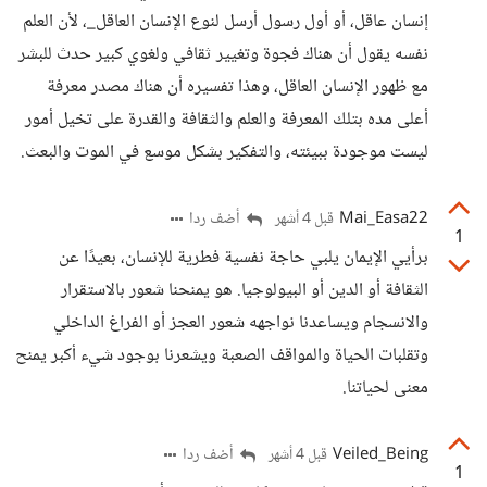
إنسان عاقل، أو أول رسول أرسل لنوع الإنسان العاقل_، لأن العلم
نفسه يقول أن هناك فجوة وتغيير ثقافي ولغوي كبير حدث للبشر
مع ظهور الإنسان العاقل، وهذا تفسيره أن هناك مصدر معرفة
أعلى مده بتلك المعرفة والعلم والثقافة والقدرة على تخيل أمور
ليست موجودة ببيئته، والتفكير بشكل موسع في الموت والبعث.
Mai_Easa22
أضف ردا
قبل 4 أشهر
1
برأيي الإيمان يلبي حاجة نفسية فطرية للإنسان، بعيدًا عن
الثقافة أو الدين أو البيولوجيا. هو يمنحنا شعور بالاستقرار
والانسجام ويساعدنا نواجهه شعور العجز أو الفراغ الداخلي
وتقلبات الحياة والمواقف الصعبة ويشعرنا بوجود شيء أكبر يمنح
معنى لحياتنا.
Veiled_Being
أضف ردا
قبل 4 أشهر
1