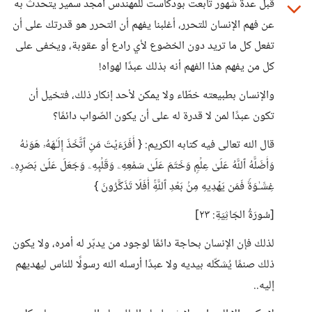
قبل عدة شهور تابعت بودكاست للمهندس أمجد سمير يتحدث به
عن فهم الإنسان للتحرر، أغلبنا يفهم أن التحرر هو قدرتك على أن
تفعل كل ما تريد دون الخضوع لأي رادع أو عقوبة، ويخفى على
كل من يفهم هذا الفهم أنه بذلك عبدًا لهواه!
والإنسان بطبيعته خطّاء ولا يمكن لأحد إنكار ذلك، فتخيل أن
تكون عبدًا لمن لا قدرة له على أن يكون الصّواب دائمًا؟
قال الله تعالى فيه كتابه الكريم: { أَفَرَءَیۡتَ مَنِ ٱتَّخَذَ إِلَـٰهَهُۥ هَوَىٰهُ
وَأَضَلَّهُ ٱللَّهُ عَلَىٰ عِلۡمࣲ وَخَتَمَ عَلَىٰ سَمۡعِهِۦ وَقَلۡبِهِۦ وَجَعَلَ عَلَىٰ بَصَرِهِۦ
غِشَـٰوَةࣰ فَمَن یَهۡدِیهِ مِنۢ بَعۡدِ ٱللَّهِۚ أَفَلَا تَذَكَّرُونَ }
[سُورَةُ الجَاثِيَةِ: ٢٣]
لذلك فإن الإنسان بحاجة دائمًا لوجود من يدبّر له أمره، ولا يكون
ذلك صنمًا يُشكّله بيديه ولا عبدًا أرسله الله رسولًا للناس ليهديهم
إليه..