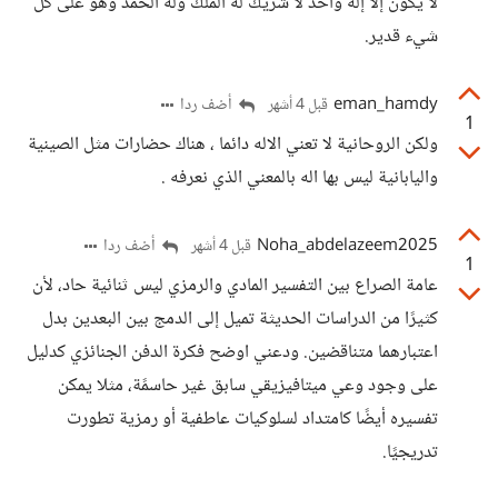
لا يكون إلا إله واحد لا شريك له الملك وله الحمد وهو على كل
شيء قدير.
eman_hamdy
أضف ردا
قبل 4 أشهر
1
ولكن الروحانية لا تعني الاله دائما ، هناك حضارات مثل الصينية
واليابانية ليس بها اله بالمعني الذي نعرفه .
Noha_abdelazeem2025
أضف ردا
قبل 4 أشهر
1
عامة الصراع بين التفسير المادي والرمزي ليس ثنائية حاد، لأن
كثيرًا من الدراسات الحديثة تميل إلى الدمج بين البعدين بدل
اعتبارهما متناقضين. ودعني اوضح فكرة الدفن الجنائزي كدليل
على وجود وعي ميتافيزيقي سابق غير حاسمًة، مثلا يمكن
تفسيره أيضًا كامتداد لسلوكيات عاطفية أو رمزية تطورت
تدريجيًا.