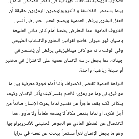
التجارب الروحية بنشاطات كهربائية في الفص الصدغي للدماغ،
بينما يستدعي الفلاسفة والأنثروبولوجيون الرمزيون حقيقة أن
العقل البشري يرفض العدمية ويصنع المعنى حتى في أقسى
الظروف المادية. هذا التعارض يضعنا أمام كائن ثنائي الطبيعة
بامتياز، فهو حيوان خاضع لقوانين التطور والانتخاب الطبيعي،
وفي الوقت ذاته هو كائن ميتافيزيقي يرفض أن يُختصر في
جيناته، مما يجعل دراسة الإنسان عصية على الاختزال في مختبر
أو صيغة رياضية واحدة.
النزاهة العلمية تقتضي الاعتراف بأننا أمام فجوة معرفية بين ما
هو فيزيائي وما هو رمزي؛ فالعلم يفسر كيف يأكل الإنسان وكيف
يتكاثر، لكنه يقف عاجزاً عن تفسير لماذا يموت الإنسان صائماً من
أجل فكرة، أو لماذا يقدس مكاناً لا يمنحه طعاماً ولا مأوى. هذا
الانفصال عن المنطق المادي هو الجوهر الحقيقي للأنثروبولوجيا،
وهو ما يجعل الإنسان لغزاً مستمراً يبحث عن نفسه في مرايا