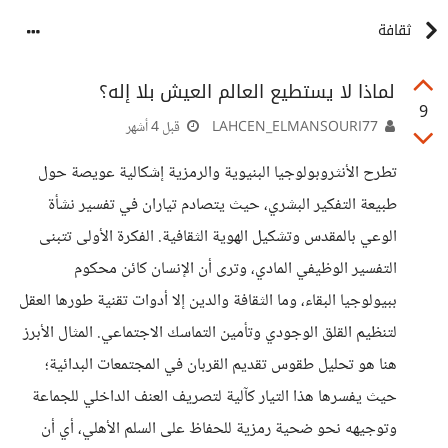
ثقافة
لماذا لا يستطيع العالم العيش بلا إله؟
9
LAHCEN_ELMANSOURI77
قبل 4 أشهر
تطرح الأنثروبولوجيا البنيوية والرمزية إشكالية عويصة حول
طبيعة التفكير البشري، حيث يتصادم تياران في تفسير نشأة
الوعي بالمقدس وتشكيل الهوية الثقافية. الفكرة الأولى تتبنى
التفسير الوظيفي المادي، وترى أن الإنسان كائن محكوم
ببيولوجيا البقاء، وما الثقافة والدين إلا أدوات تقنية طورها العقل
لتنظيم القلق الوجودي وتأمين التماسك الاجتماعي. المثال الأبرز
هنا هو تحليل طقوس تقديم القربان في المجتمعات البدائية؛
حيث يفسرها هذا التيار كآلية لتصريف العنف الداخلي للجماعة
وتوجيهه نحو ضحية رمزية للحفاظ على السلم الأهلي، أي أن