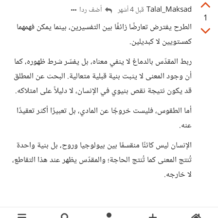
Talal_Maksad
أضف ردا
قبل 4 أشهر
1
الطرح يفترض تعارضًا زائفًا بين التفسيرين، بينما يمكن فهمهما
كمستويين لا كبديلين.
ربط المقدّس بالدماغ لا ينفي معناه، بل يفسّر شرط ظهوره، كما
أن وجود المعنى لا يثبت بنية قبلية متعالية. البحث عن المطلق
قد يكون نتيجة نقص بنيوي في الإنسان، لا دليلاً على امتلاكه.
أما الطقوس، فليست خروجًا عن المادي، بل تعبيرًا أكثر تعقيدًا
عنه.
الإنسان ليس كائنًا منقسمًا بين بيولوجيا وروح، بل بنية واحدة
تُنتج المعنى كما تُنتج الحاجة؛ والمقدّس يظهر عند هذا التقاطع،
لا خارجه.