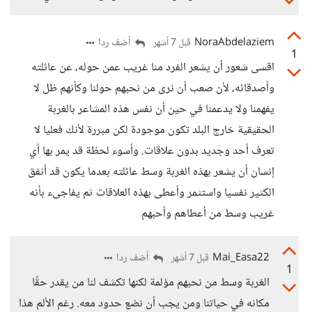
NoraAbdelaziem
أضف ردا
قبل 7 أشهر
1
اقسى شعور أن يشعر الفرد منا غريب عمن حوله، عن عائلته
وأصدقائه، لأن صعب أن نرى من نحبهم حولنا وكأنهم ظل لا
يفهمنا ولا يدعمنا في حين أن نفس هذه المشاعر بالغربة
الحقيقية خارج البلد تكون موجودة لكن مبررة لأنك فعليا لا
تعرف أحد وجديد بدون علاقات. وأسوء لحظة قد يمر بها أي
إنسان أن يشعر بهذه الغربة وسط عائلته بعدما يكون قد أنفق
الكثير نفسيا واستثمر وأعطى بهذه العلاقات ثم يفاجىء بأنه
غريب وسط من أعطاهم وأحبهم
Mai_Easa22
أضف ردا
قبل 7 أشهر
1
الغربة وسط من نحبهم مؤلمة لكنها تكشف لنا من يقدر حقًا
مكانه في حياتنا ومن يجب أن نضع حدود معه. رغم الألم هذا