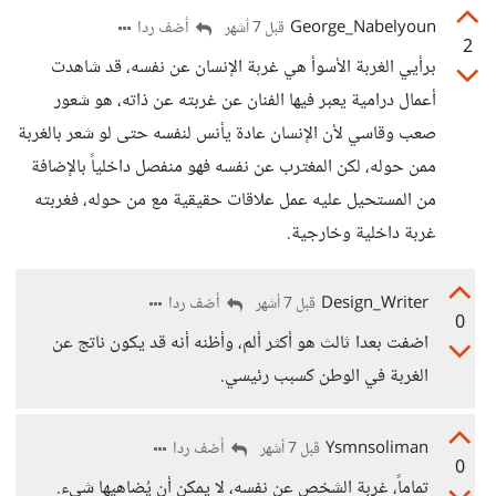
George_Nabelyoun
أضف ردا
قبل 7 أشهر
2
برأيي الغربة الأسوأ هي غربة الإنسان عن نفسه، قد شاهدت
أعمال درامية يعبر فيها الفنان عن غربته عن ذاته، هو شعور
صعب وقاسي لأن الإنسان عادة يأنس لنفسه حتى لو شعر بالغربة
ممن حوله، لكن المغترب عن نفسه فهو منفصل داخلياً بالإضافة
من المستحيل عليه عمل علاقات حقيقية مع من حوله، فغربته
غربة داخلية وخارجية.
Design_Writer
أضف ردا
قبل 7 أشهر
0
اضفت بعدا ثالث هو أكثر ألم، وأظنه أنه قد يكون ناتج عن
الغربة في الوطن كسبب رئيسي.
Ysmnsoliman
أضف ردا
قبل 7 أشهر
0
تماماً، غربة الشخص عن نفسه، لا يمكن أن يُضاهيها شيء.