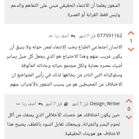
الشعور يعلمنا أن الانتماء الحقيقي مبني على التفاهم والدعم
وليس فقط القرابة أو العشرة.
077591162
أضف ردا
قبل 7 أشهر
1
الانسان إجتماعي الطباع يحب إلانتماء لممن حوله ولا يثيق أن
يكون غريب عنهم وهذا الاحتياج هو الذي يجعل كل جيل يساير
أشياء عصره بعناية ولكل مجتمع حياته وعاداته المألوفة
وسلوكياته التي النادر من يخالفها لذلك في رأيي المتواضع ان
الاختلاف عن المحيطين هو من يسبب الشعور بالأغتراب عنهم
Design_Writer
أضف ردا
قبل 7 أشهر
قبل 7 أشهر
0
حين يكون اختلافك هو حصنك الأخلاقي الذي يمنعك من أكل
لحوم البشر والخيانة، ويجعلك تقابل السوء باللطف، يصبح هذا
الاختلاف هو هويتك الحقيقية.