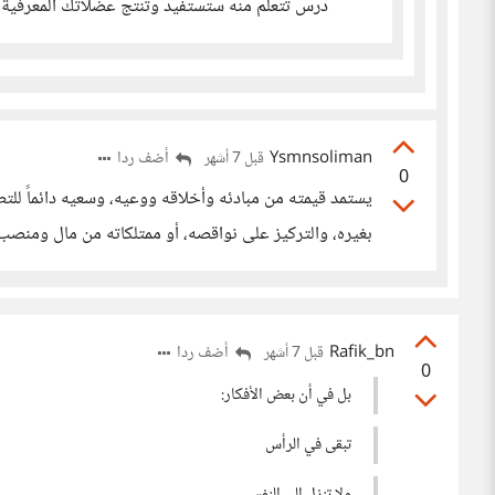
درس تتعلم منه ستستفيد وتنتج عضلاتك المعرفية
Ysmnsoliman
أضف ردا
قبل 7 أشهر
0
يستمد قيمته من مبادئه وأخلاقه ووعيه، وسعيه دائماً للتط
بغيره، والتركيز على نواقصه، أو ممتلكاته من مال ومنصب
Rafik_bn
أضف ردا
قبل 7 أشهر
0
بل في أن بعض الأفكار:
تبقى في الرأس