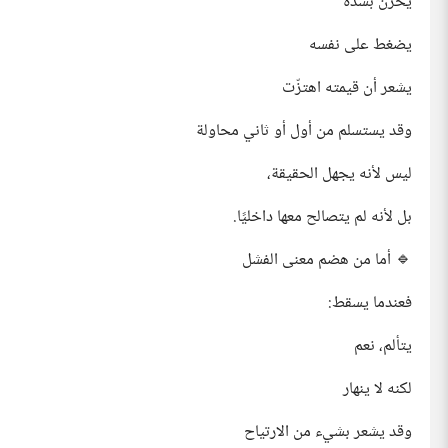
يحزن بشدة
يضغط على نفسه
يشعر أن قيمته اهتزّت
وقد يستسلم من أول أو ثاني محاولة
ليس لأنه يجهل الحقيقة،
بل لأنه لم يتصالح معها داخليًا.
🔹 أما من هضم معنى الفشل
فعندما يسقط:
يتألم، نعم
لكنه لا ينهار
وقد يشعر بشيء من الارتياح