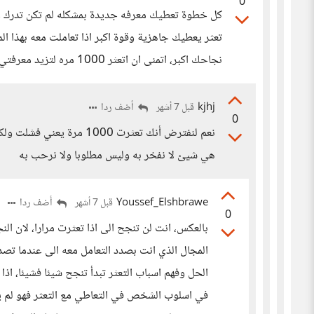
0
كل خطوة تعطيك معرفه جديدة بمشكله لم تكن تدرك وج
تعثر يعطيك جاهزية وقوة اكبر اذا تعاملت معه بهذا ال
نجاحك اكبر، اتمنى ان اتعثر 1000 مره لتزيد معرفتي 1000 مره
kjhj
أضف ردا
قبل 7 أشهر
0
نعم لنفترض أنك تعثرت 1000 
هي شيئ لا نفخر به وليس مطلوبا ولا نرحب به
Youssef_Elshbrawe
أضف ردا
قبل 7 أشهر
0
بالعكس، انت لن تنجح الى اذا تعثرت مرارا، لان ال
المجال الذي انت بصدد التعامل معه الى عندما تصدم
في اسلوب الشخص في التعاطي مع التعثر فهو لم يراج