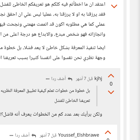
اعتقد ان ما اخطأتم فيه كلكم هو تعريفكم الخاطئ للفشل، 
فقد يرزقنا به او لا يرزقنا به، عمليا ليس علي ان احقق ن
عملي كما هي مطلوبه اكون قد اتممت مهمتي ونجحت فيها و
وانجازاته فهو شخص مبدع، والابداع هو درجة اعلى من ا
ايضا تنفيذ المعرفة بشكل خاطئ لا يعد فشلا، بل خطوة من
وجهة نظري نحن نقسوا على انفسنا كثيرا بسبب تعريفنا ا
kjhj
أضف ردا
قبل 7 أشهر
0
بل خطوة من خطوات تعلم كيفية تطبيق المعرفة النظريه ا
تعريفنا الخاطئ للفشل
ولكن برأيك بعد عدد كم من الخطوات يعرف أنه فاشل؟! أم 
Youssef_Elshbrawe
أضف ردا
قبل 7 أشهر