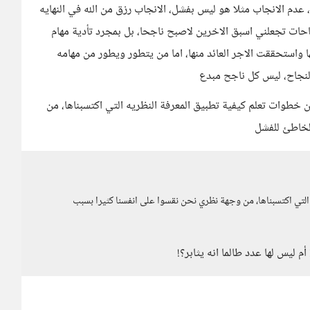
عدم الانجاب مثلا هو ليس بفشل، الانجاب رزق من الله في النهايه
جاحات تجعلني اسبق الاخرين لاصبح ناجحا، بل بمجرد تأدية مهام
استحققت الاجر العائد منها، اما من يتطور ويطور من مهامه
لنجاح، ليس كل ناجح مبدع
 خطوات تعلم كيفية تطبيق المعرفة النظريه التي اكتسبناها، من
لخاطئ للفشل
لتي اكتسبناها، من وجهة نظري نحن نقسوا على انفسنا كثيرا بسبب
ليس لها عدد طالما انه يثابر؟!