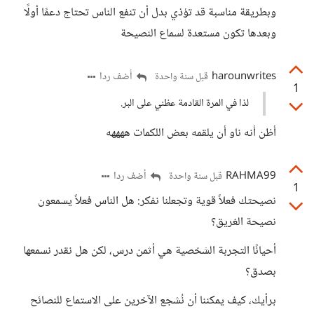
وبطريقة مناسبة قد تؤذي بدل أن تنفع الناس تحتاج دعمًا أولًا
وبعدها تكون مستعدة لسماع النصيحة
harounwrites
أضف ردا
قبل سنة واحدة
1
لذا في المرة القادمة عظني على البر.
أظن أنه ناو أن يلقمه بعض اللكمات ههههه
RAHMA99
أضف ردا
قبل سنة واحدة
1
نصيحتك فعلاً قوية وتجعلنا نفكر: هل الناس فعلاً يسمعون
نصيحة الغريق؟
أحيانًا التجربة الشخصية هي أثمن درس، لكن هل نقدر نسمعها
بصدق؟
برأيك، كيف يمكننا أن نُشجع الآخرين على الاستماع للنصائح