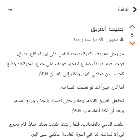
ثقافة
نصيحة الغريق
5
مجهول
قبل سنة واحدة
مر رجل معروف بكثرة نصحه للناس على نهر له قاع عميق،
فوجد فيه غريقاً يصارع لينجو، فوقف على جذع شجرة قد وُضع
كجسر بين ضفتي النهر، ونظر إلى الغريق قائلاً:
أما كان خيراً لك لو تعلمت السباحة.
تجاهل الغريق كلامه، وعافر حتى أمسك بالجذع ورفع نفسه،
وبعد أن أخذ أنفاسه رد قائلاً:
علقت قدمي بالطحالب، فلما رأيتك ظننت معك حبلاً، فام تخرج
لي إلا لسانك، لذا في المرة القادمة عظني على البر.