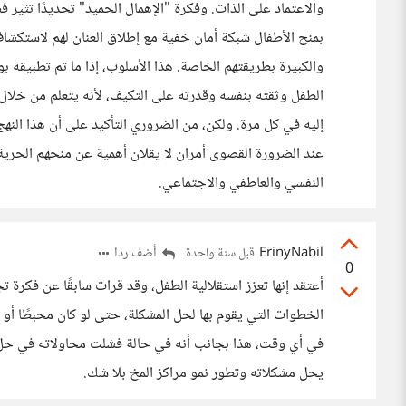
والاعتماد على الذات. وفكرة "الإهمال الحميد" تحديدًا تثير فضو
بمنح الأطفال شبكة أمان خفية مع إطلاق العنان لهم لاستكشاف
والكبيرة بطريقتهم الخاصة. هذا الأسلوب، إذا ما تم تطبيقه 
الطفل وثقته بنفسه وقدرته على التكيف، لأنه يتعلم من خلال ا
إليه في كل مرة. ولكن، من الضروري التأكيد على أن هذا النه
عند الضرورة القصوى أمران لا يقلان أهمية عن منحهم الحرية
النفسي والعاطفي والاجتماعي.
ErinyNabil
أضف ردا
قبل سنة واحدة
0
أعتقد إنها تعزز استقلالية الطفل، وقد قرات سابقًا عن فك
الخطوات التي يقوم بها لحل المشكلة، حتى لو كان محبطًا أو يش
في أي وقت، هذا بجانب أنه في حالة فشلت محاولاته في حل 
يحل مشكلاته وتطور نمو مراكز المخ بلا شك.