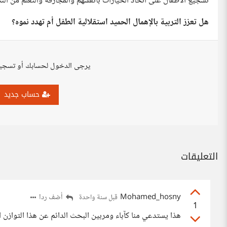
تشجيع الأطفال على اتخاذ الخيارات بأنفسهم والمجازفة والتعلُّم من النت
هل تعزز التربية بالإهمال الحميد استقلالية الطفل أم تهدد نموه؟
يرجى الدخول لحسابك أو تسجي
حساب جديد
التعليقات
Mohamed_hosny
أضف ردا
قبل سنة واحدة
1
هذا يستدعي منا كآباء ومربين البحث الدائم عن هذا التوازن 