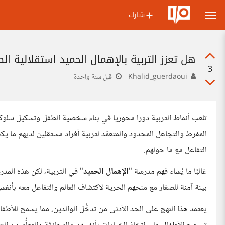
شارك
هل تعزز التربية بالإهمال الحميد استقلالية ا
3
Khalid_guerdaoui
قبل سنة واحدة
تلعب أنماط التربية دورا محوريا في بناء شخصية الطفل وتشكيل سلوكه 
المفرط والتجاهل المحدود والمتعمّد لتربية أفراد مستقلين لديهم ما 
التفاعل مع ما حولهم.
غالبًا ما يُساء فهم مدرسة "
الإهمال الحميد
" في التربية، لكن هذه المد
بيئة آمنة للصغار مع منحهم الحرية لاكتشاف العالم والتفاعل معه بأنفس
يعتمد هذا النهج على الحد الأدنى من تدخُّل الوالدين، مما يسمح للأط