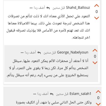
Shahd_Ballouz
أضف ردا
قبل سنتين
0
التعود علي تحمل الأذي معناه انك لا ذلت تتألم من تصرفات
هذا الشخص لدرجة تعودت علي ذلك. بينما اللامبالاة معناها
انك لك تعد تهتم لأمره من الأساس فلا يؤذيك تصرفه فبقول
اخر تتجاهله.
George_Nabelyoun
أضف ردا
قبل سنتين
0
أنا لا أعتقد أن محفزات الألم يمكن التعود عليها، سيظل
الشخص يتألم كل مرة، لكن ربما لا يقوى على التمرد، أو لا
يستطيع الخروج على من يسيء إليه، رغم أنه سيظل يتألم.
Eslam_salah1
أضف ردا
قبل سنتين
0
ولكن حتى الحل الثاني سلبي يا شهد، أن اتكيف بصورة