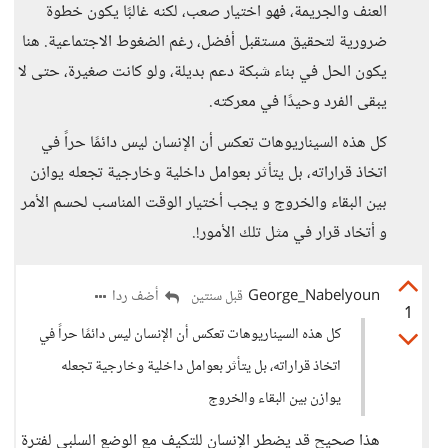
العنف والجريمة، فهو اختيار صعب، لكنه غالبًا يكون خطوة
ضرورية لتحقيق مستقبل أفضل، رغم الضغوط الاجتماعية. هنا
يكون الحل في بناء شبكة دعم بديلة، ولو كانت صغيرة، حتى لا
يبقى الفرد وحيدًا في معركته.
كل هذه السيناريوهات تعكس أن الإنسان ليس دائمًا حراً في
اتخاذ قراراته، بل يتأثر بعوامل داخلية وخارجية تجعله يوازن
بين البقاء والخروج و يجب أختيار الوقت المناسب لحسم الأمر
و أتخاد قرار في مثل تلك الأمور!.
George_Nabelyoun
أضف ردا
قبل سنتين
1
كل هذه السيناريوهات تعكس أن الإنسان ليس دائمًا حراً في
اتخاذ قراراته، بل يتأثر بعوامل داخلية وخارجية تجعله
يوازن بين البقاء والخروج
هذا صحيح قد يضطر الإنسان للتكيف مع الوضع السلبي لفترة