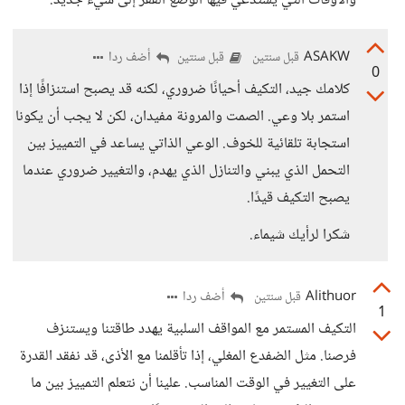
والأوقات التي يستدعي فيها الوضع القفز إلى شيء جديد.
ASAKW
أضف ردا
قبل سنتين
قبل سنتين
0
كلامك جيد، التكيف أحيانًا ضروري، لكنه قد يصبح استنزافًا إذا
استمر بلا وعي. الصمت والمرونة مفيدان، لكن لا يجب أن يكونا
استجابة تلقائية للخوف. الوعي الذاتي يساعد في التمييز بين
التحمل الذي يبني والتنازل الذي يهدم، والتغيير ضروري عندما
يصبح التكيف قيدًا.
شكرا لرأيك شيماء.
Alithuor
أضف ردا
قبل سنتين
1
التكيف المستمر مع المواقف السلبية يهدد طاقتنا ويستنزف
فرصنا. مثل الضفدع المغلي، إذا تأقلمنا مع الأذى، قد نفقد القدرة
على التغيير في الوقت المناسب. علينا أن نتعلم التمييز بين ما