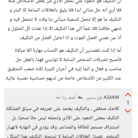
أن التكيف هو التعود علي تحمل الأذي من بعض الأشخاص مثلا
فلا أري أنه حل مثالي ابدا فلا يليق بالعلاقات السامة إلا البتر و
التكيف ما هو إلا تحمل للسمية سيأتي بنا وقت لا نتحمل فيه و
تنتهي طاقتنا فلا نلجأ الي هذا التكيف الا إذا نفذت كل الحلول و
أنا عن نفسي افضل الموت و انا احاول افضل من التكيف.
أما إذا كنت تقصدين أن التكيف هو اكتساب مهارة اللا مبالاة
فأصبح تصرفات الشخص السامة لا تؤذيني فهذا بالفعل حل
مناسب و فعال و الجأ إليه في أحيان كثيرة لكنه صعب التحقيق
عند الكثير من الأشخاص خاصة من لديهم حساسية نفسية عالية.
ASAKW
أضف ردا
قبل سنتين
1
كلامك منطقي ، والتكيف يعتمد على تعريفه في سياق المشكلة.
التكيف بمعنى التعود على الأذى وتحمله ليس حلاً صحيًا، بل
استنزاف مستمر للطاقة والمشاعر، وقد يؤدي في النهاية لانهيار
الشخص نفسيًا. العلاقات السامة لا تستحق التكيف بهذا الشكل،