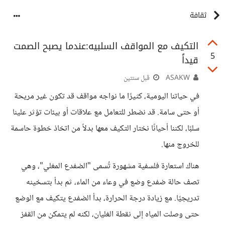
ثقافة
التكيف مع المواقف السلبيه:عندما يصبح الصمت
5
قيداً
ASAKW
قبل سنتين
في حياتنا اليومية، كثيرًا ما نواجه مواقف قد تكون غير مريحة
أو حتى سامة. قد نضطر للتعامل مع علاقات أو بيئات تؤثر علينا
سلبًا، لكننا أحيانًا نختار التكيف معها بدلاً من اتخاذ خطوة حاسمة
للخروج منها.
هناك استعارة فلسفية مشهورة تُسمى "الضفدع المغلي"، وهي
تصف حالة ضفدع وضع في وعاء من الماء، ثم بدأ بتسخينه
تدريجيًا. مع زيادة درجة الحرارة، بدأ الضفدع يتكيف مع الوضع
حتى وصلت المياه إلى نقطة الغليان، لكنه لم يتمكن من القفز