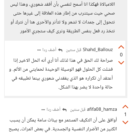
اللامبالاة فهكذا انا أسمح لنفسي بأن أفقد شعوري، وهذا ليس
صحي حيث سيتثرب من إطار هذه العلاقة إلى غيرها حتى
نتحول إلى جمدات لا تشعر ولا تتأثر والأحرى هنا أن نترك أو
نتخذ رد فعل بنفس الطريقة ونرى كيف ستجري الأمور
Shahd_Ballouz
أضف ردا
قبل سنتين
0
صراحة لك الحق في هذا لذلك أنا أري أنه الحل الاخير إذا
فشلت كل الحلول فهو الوسيلة الوحيدة لحمايتي من الألم. و
أعتقد أن تكراره هو الذي يفقدني شعوري بينما تطبيقه في
حالة واحدة لا يضر بهذا الشكل.
afifa08_hamza
أضف ردا
قبل سنتين
1
أوافق على أن التكيف المستمر مع بيئات سامة يمكن أن يسبب
الكثير من الأضرار النفسية والجسدية. في بعض المرات، يصبح