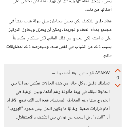
يسيء زوجها معاملتها ويمكنها أن تهرب منه لكن تخشى على
أطفالها من ذلك.
هناك طرق للتكيف لكن تحمل مخاطر: مثل عزلة شاب ينشأ في
مجتمع يملأه العنف والجريمة، يمكن أن ينعزل ويحاول التركيز
على دراسته لكي يخرج من ذلك العالم، لكن سيكون مكروهاً
بسبب ذلك من الشباب في نفس سنه، وسيعرضه ذلك لمضايقات
منهم.
ASAKW
أضف ردا
قبل سنتين
0
تحليلك دقيق، وكل حالة من هذه الحالات تعكس صراعًا بين
الحاجة للبقاء في بيئة مألوفة رغم أذاها، وبين الرغبة في
الخروج منها رغم المخاطر المحتملة. هذه المواقف تضع الأفراد
أمام قرارات صعبة، وغالبًا ما يكون الحل ليس مجرد "الهروب"
أو "البقاء"، بل البحث عن توازن بين التكيف والاستقلال.