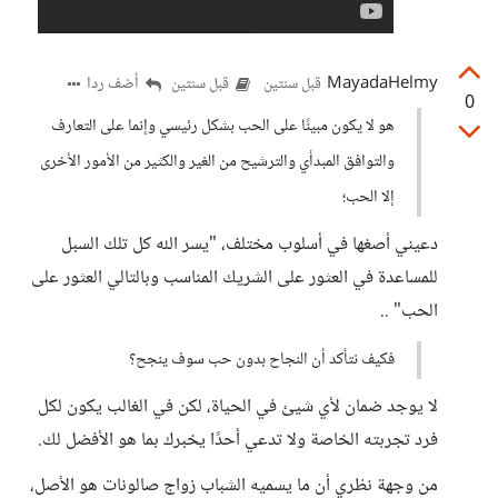
MayadaHelmy
أضف ردا
قبل سنتين
قبل سنتين
0
هو لا يكون مبينًا على الحب بشكل رئيسي وإنما على التعارف
والتوافق المبدأي والترشيح من الغير والكثير من الأمور الأخرى
إلا الحب؛
دعيني أصغها في أسلوب مختلف، "يسر الله كل تلك السبل
للمساعدة في العثور على الشريك المناسب وبالتالي العثور على
الحب" ..
فكيف نتأكد أن النجاح بدون حب سوف ينجح؟
لا يوجد ضمان لأي شيئ في الحياة، لكن في الغالب يكون لكل
فرد تجربته الخاصة ولا تدعي أحدًا يخبرك بما هو الأفضل لك.
من وجهة نظري أن ما يسميه الشباب زواج صالونات هو الأصل،