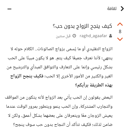
ثقافة
كيف ينجح الزواج بدون حب؟
8
raghd_agaafar
قبل سنتين
الزواج التقليدي أو ما يُسمى بزواج الصالونات.. الكلام حوله لا
ينتهي؛ لأننا نعرف جميعًا كيف يتم. هو لا يكون مبينًا على الحب
بشكل رئيسي وإنما على التعارف والتوافق المبدأي والترشيح من
الغير والكثير من الأمور الأخرى إلا الحب؛
فكيف ينجح الزواج
بهذه الطريقة برأيكم؟
البعض يقولون إن الحب يأتي بعد الزواج لأنه يتكون من المواقف
والتجارب المشتركة، وإن الحب ينمو ويتطور بمرور الوقت عندما
يعيش الزوجان معًا ويتعرفان على بعضهما بشكل أعمق، ولكن لا
ضامن لذلك؛ فكيف نتأكد أن النجاح بدون حب سوف ينجح؟