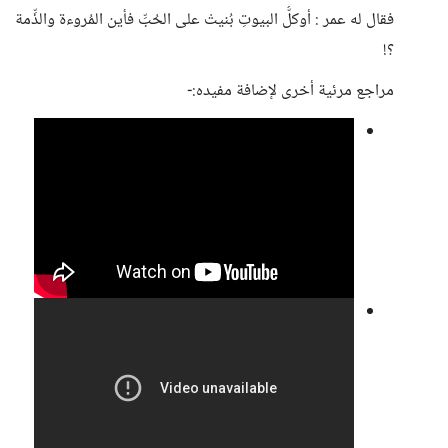
فقال له عمر : أوكلُّ البيوتِ بُنيتْ على الحُبِّ فأين المُروءة والذِّمة
؟!
مراجع مرئية أخرى لإضافة مفيده:-