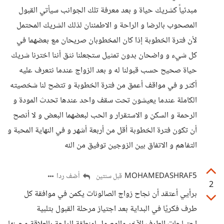
مبدئياً كشريك حياة و بعد معرفة تلك الجوانب سيأتي القبول
المصحوب بالرضا و الراحة و الاطمئنان لذلك الشريك المحتمل
لأن فترة الخطوبة إذا كان المخطوبان صريحان مع بعضهما في
كل شيء و واضحان بدون تمثيل ستجعلنا نثق أننا اخترنا شريك
حياة صحيح حسب قبولنا له و بعد الزواج عندما نتعرف عليه
أكثر و في مواقف أعمق من فترة الخطوبة و تتضح لنا شخصيته
الكاملة عندما يعيشون تحت سقف واحد عندها تحدث المودة و
الرحمة و السكن و الاستقرار و الحب لبعضهما البعض و لا أنصح
أن تكون فترة الخطوبة أقل من أربعة أشهر و في النهاية المحبة و
التفاهم و الاتفاق بين الزوجين توفيق من الله
MOHAMEDASHRAF5
أضف ردا
قبل سنتين
2
برأيي أعتقد أن نجاح زواج الصالونات يكمن في موافقة كل
طرف فكريًا في البداية بعد اجتياز مرحلة القبول بتلبية