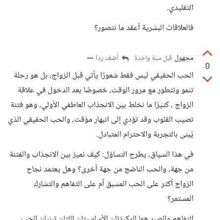
التقليدي.
فالعلاقات البشرية أعقد ما نتصور؟
مجهول
أضف ردا
قبل سنة واحدة
0
الحب الحقيقي ليس فقط شعورًا يأتي قبل الزواج، بل هو رحلة
تنمو وتتطور مع مرور الوقت، خصوصًا بعد الدخول في علاقة
الزواج ، كثيرًا ما نخلط بين الانجذاب العاطفي الأولي، وهو فتنة
تصيب القلوب وقد تؤدي إلى انبهار مؤقت، والحب الحقيقي الذي
يُبنى بالتجربة والاحترام المتبادل.
في هذا السياق، يطرح التساؤل: كيف نميز بين الانجذاب والفتنة
من جهة، والحب الناضج من جهة أخرى؟ وهل يعتمد نجاح
الزواج أكثر على الحب المسبق أم على التفاهم والتشارك
المستمر؟
التفاهم والصبر هما الركيزتان الأساسيتان اللتان تبنيان الحب