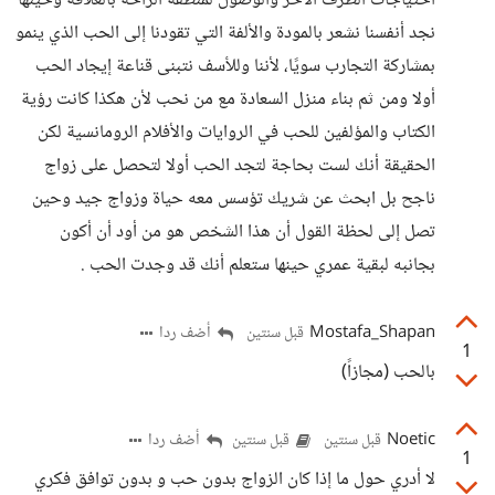
احتياجات الطرف الآخر والوصول لمنطقة الراحة بالعلاقة وحينها
نجد أنفسنا نشعر بالمودة والألفة التي تقودنا إلى الحب الذي ينمو
بمشاركة التجارب سويًا، لأننا وللأسف نتبنى قناعة إيجاد الحب
أولا ومن ثم بناء منزل السعادة مع من نحب لأن هكذا كانت رؤية
الكتاب والمؤلفين للحب في الروايات والأفلام الرومانسية لكن
الحقيقة أنك لست بحاجة لتجد الحب أولا لتحصل على زواج
ناجح بل ابحث عن شريك تؤسس معه حياة وزواج جيد وحين
تصل إلى لحظة القول أن هذا الشخص هو من أود أن أكون
بجانبه لبقية عمري حينها ستعلم أنك قد وجدت الحب .
Mostafa_Shapan
أضف ردا
قبل سنتين
1
بالحب (مجازاً)
Noetic
أضف ردا
قبل سنتين
قبل سنتين
1
لا أدري حول ما إذا كان الزواج بدون حب و بدون توافق فكري