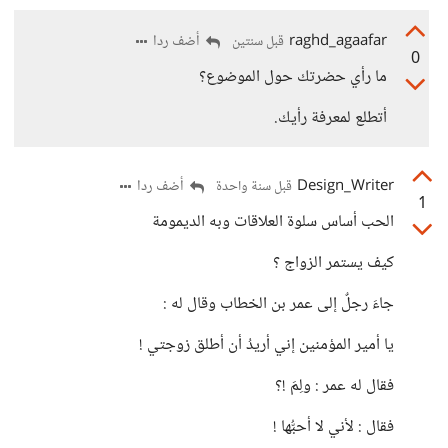
raghd_agaafar
أضف ردا
قبل سنتين
0
ما رأي حضرتك حول الموضوع؟
أتطلع لمعرفة رأيك.
Design_Writer
أضف ردا
قبل سنة واحدة
1
الحب أساس سلوة العلاقات وبه الديمومة
كيف يستمر الزواج ؟
جاءَ رجلٌ إلى عمر بن الخطاب وقال له :
يا أمير المؤمنين إني أريدُ أن أطلق زوجتي !
فقال له عمر : ولِمَ !؟
فقال : لأني لا أحبُّها !