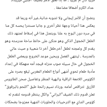
قريبا كان ام غريبا ، أما إذا تعلق الأمر بضيف أجنبي فيزيداد
عداد الكرم أضعافا مضاعفة .
يتضح أن الأمر إيجابي ولا تشوبه شائبة،غير أنه وربما قد
يعكس هذا أحيانا وجهة نظر أخرى و جانبا مستترا يحسه كل منا
في سره دون البوح به علنا ،ويتمثل هذا في إسقاط لمشهد ذلك
الطفل الخجول الذكي وهو متكئ على حائط ساحة مدرسته وهو
يقدم كل ولمجته لطفل آخر،طفل آخر ذا شعبية و صيت عالي
بالمدرسة ، لينتهي الفصل ويحين موعد الخروج ويمضي الطفل
الخجول في حال سبيله صوب منزله فيجد أمه منهمكة في إعداد
مأدبة طعام تحوي أشهى أنواع الطعام المغربي ليقع بصره على
الكؤوس اللامعة الراقية والبهية المنظر وتفاصيل صحن الطاووس
الأزرق تتراقص أمامه ،ورذاد نسيم رائحة طبق "اللحم بالبرقوق"
تعلن قدوم ذلك الضيف"البراني" والكل ينتظر قدومه لتقدم له
كؤوس الشاي مع الترحيبات والحلويات الشهية ممزوجا بضحكات