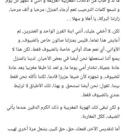
ما لذ و طاب من الأكلات المغربية العريقة و التي لا تجهز كل يوم.
و تسمع كلمات الترحيب تعم أرجاء المنزل: مرحبا و ألف مرحبا،
زارتنا البركة، يا أهلا و سهلا . .
لكن، لا أخفي عليك، أنني ابنة القرن الواحد و العشرين، لم
أعايش هذا تماما، فليس بمنزلنا صالون خاص بالضيوف، و
الأواني، أي نعم هناك أواني خاصة بالضيوف فقط، لكن هذا لا
يمنع أننا نستعملها نحن أيضا في بعض الأحيان. لدينا بالمنزل
عادة جميلة، تختار أمي يوما ما، و تعد لنا طبقا مغربيا يعد عادة
للضيوف، و تجهزه كأن ضيفا عزيزا قادما، لكننا نأكله نحن فقط
بيننا. تقول: نحن أيضا نستحق. و بهذا، تلك الأطباق لا ترتبط
عندي بالضيوف فقط.
و لكن تبقى تلك الهوية المغربية و ذلك الكرم الدفين عندما يأتي
الضيف، ككل المغاربة.
أما لتقديس الآخر، فمعك حق، حق كبير، يشعل مرة أخرى لهيب