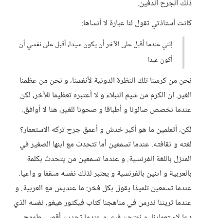
ذلك الجرح الدفين.
كانت أستاذتي تقول لنا عبارة لا أنساها:
إنني عندما أقبل على الآخر أن يكون سيدا، أقبل على نفسي أن
أكون عبدا
نحن من كرسنا تلك النظرة الدونية لأنفسنا، و نحن من عظمنا
الغير. إن الكرم من شيم النبلاء و لا أعتبره تعظيما للآخر، لكن
عندما نخصص صالونا و أطباقا و صحونا للغير، هنا لا أوافق.
لكن، أتعلمين ما هو أكبر خدش و أعمق جرح تركه الاستعمار؟
لغته و ثقافته. عندما تسمعين أما تتحدث مع ابنها الصغير في
المنزل باللغة الفرنسية. و عندما تسمعين من يتحدث بكلمة
بالعربية و اثنين بالفرنسية و يعتبر لذلك نفسه مثقفا و واعيا.
عندما تسمعين تلميذا يقول بكل فخر: ما عنديش مع العربية. و
عندما تريننا ندرس في مناهجنا كتاب فيكتور هيغو، نفسه الذي
دعا لاستعمارنا، و نمتحن فيه. و عندما تجدين أقصى طموح