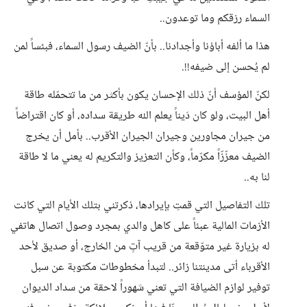
السماء رزقكم وما توعدون..
هذا ما ألفه أباؤنا وأجدادنا.. بأنّ الضيف رسول السماء، فبئساً لمن
لم يُحسن إلى ضيفه!!.
لكنّ المؤسف أنّ ذلك الإحسان يكون بأكثر من ما تتحمّله طاقة
أهل البيت، ولو كان دَيناً يعلم الله طريقة سداده، أو كان اقتراضاً
من جيران مجاورين وجيران الجيران الأقرب.. بأمل أن يخرج
الضيف معزّزّاً مكرّماً، وكأن التعزيز والتكريم له يعني ما لا طاقة
لنا به..
تلك التفاصيل التي قمتِ بإيرادها، ذكرتني بتلك الأيام التي كانت
الأزمات المالية عبئاً على كاهل والدي بمجرد وصول اتصال هاتفي
له بزيارة غير متوّقعة من قريب آتٍ من الخارج، أو صديق لأحد
الأقرباء أتى مدينتنا زائر.. لتبدأ مخطوطات مكتوبة عن سبل
توفير لوازم الضيافة التي تعني شهوراً لاحقة من سداد الديوان