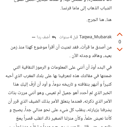
الشباب الذهاب إلى ماما فرنسا.
هنا، هنا الجرح.
Taqwa_Mubarak
أضف ردا
قبل 4 سنوات
0
من أصدق ما قرأت، فقد تمنيت أن أقرأ موضوع كهذا منذ زمن
بعيد، وهاقد وجدته الآن .
في البدء أودّ أن أثني على المعلومات و الرموز الثقافية التي
ضمنتها في مقالتك هذه لتعرفينا بها على بلدك المغرب الذي أحبه
كثيراً و أنبهر بثقافته و تاريخه دوماً، و أود أن أزفّ إليكِ هذا
الخبر الذي لم أحدد أهو جميل أم تعيس، وهو أنني مررت بذات
الأمر الذي ذكرته، فعندما يتعلق الأمر بذلك الضيف الذي قرر أن
يشرفنا بزيارته، ينقلب كل شيء على نحو مثالي جداً، يصبح و
كأننا نعيش حلماً، وكأن منزلنا الصغير ذاك انقلب قصراً يعجّ