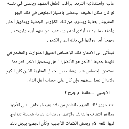
عالية واستثنائية التردد، يراقب الطفل المشهد ويتمنى في نفسه
لو كان مكان الضيف ،ليحضى بامتياز الجلوس في ذلك البهو
المفروش بعناية ويشرب من تلك الكؤوس الجملية،ويتذوق أحلى
وأعذب ما تبدعه أيادي أمه ، ويستفيد من تفهم أبيه وليونته ،
وبهجة أمه ورقتها في ذلك اليوم الكبير .
فيتأتى إلى الأذهان ذلك الإحساس العتيق المثوارث والمضمر في
قلوبنا جميعا "الآخر هو الأفضل! " هل يستحق الآخر أكثر مما
نستحق! إحساس شب وشاب بين أجيال المغاربة الذين كان الكرم
ولايزال نمط عيشهم وإن كان على حساب أهل الدار.
الأجنبي ...عقدة ام جرح
؟
عند مرور ذلك الغريب القادم من بلاد بعيدة
،
تطغى على الأجواء
مظاهر التقرب والتزلف والإنبهار
،
وتفرات لغوية هجينة تتزاوج
فيها اللغة الأم وبعض الكلمات الأجنبية وكأن الجميع يبجل ذلك