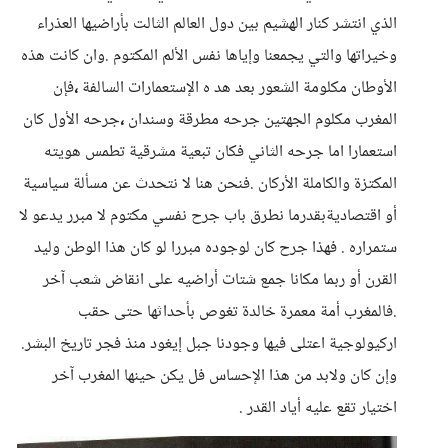
الذي انتشر كنار الهشيم بين دول العالم الثالت بأراضيها العذراء
وخيراتها والتي يجمعنا وإياها نفس الألم المكتوم .وان كانت هذه
الأوطان مكلومة الشعور بعد هد ه الإستعمارات السالفة
،
فإن
المغرب مكلوم الجهتين جرحه مطرقة وسندان
،
جرحه الأول كان
استعمارا اما جرحه الثاني فكان تبعية مشرقية تطمس هويته
المكتزة والكاملة الأركان .فنحن هنا لا نتحدث عن مسألة سياسية
أو اقتصاديةبقدرما نطرق باب جرح نفسي مكتوم لا مبرر يدعو لا
ستمراره . فهذا جرح كان لوجوده مبررا لو كان هذا الوطن وليد
القرن أو ربما مكانا جمع شتات أراضيه على انقاض شعب آخر
.فالمغرب أمة معمرة خالدة تغوص بأحداثها حتى حقب
اركيولوجية اعتلى فيها وجودنا جبل إيغود منذ فجر تاريخ البشر.
وإن كان ولابد من هذا الإحساس فل يكن حينها المغرب آخر
اختيار تقع عليه أياد القدر .