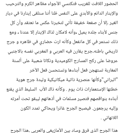
الحضور اللافت للغريب فتكتسي الأجواء مظاهر الكرم والترحيب
والإيثار الدائم والأبدي على النفس ظنا أننا سنلقى إيثارنا في ديار
الغير ،إلا أن صفعة خفيفة تأتي لتخبرنا عكس ما نعتقد وأن كل
جنس لأبناء جلده يميل
،
وأنه لامكان لذاك الإيثار إلا عندنا
،
ومع
ذلك نستمر في كل مانفعل وكأنه ارث حضاري في ظاهره و جرح
تاريخي باطنه،جرح يقارن فيه العربي و المغربي نفسه بالاجنبي
عروضا على ركح المسارح الكوميدية ونكاتا شعبية على ألسنة
المغاربة تستهجن فعل أبناءها وتستحسن فعل الآخر
"البراني"وكأنها عنصرية ذاتية ميكانيكية وليدة جرح هوية
خطتها الإستعمارات ذات يوم . وكأنه ذاك الأب السليط الذي يقنع
أبناءه بنواقصهم فتصير مسلمات في أذهانهم ليبقو تحت أمرته
وإليه يرجعون. فيصبح الجرح غائرا ويحاكي تمدد الكون
اللانهائي .
هذا الجرح الذي فرق وساد بين الأمازيغي والعربي ،هذا الجرح