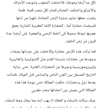
لكل منا أرضا وموطنا، فااختلفت الشعوب وتنوعت الأعراف
والأعراق،واختلفت المصائر فصار لكل شعب قصة ،قصة
يضرب عمقها جذور شجرة الزمن المخلدة، لتهبنا من لدنها
فسيفساء حضارة أمة ، كحضارة الأمة المغربية الضاربة بعمق
هويتها شوطا سحيقا في الخط الزمني والمعمرة على أرضنا عدة
قرون من زمن الخلود .
فما تركت هذه الأرض حضارة وإلاخطت على جدرانها بصمات
وجودها من حضارات شديدة القدم مثل الاشولينية والعاتيرية
وإيبيروموريسية،وغيرها من الحضارات الغابرة .حتى بداية
التاريخ المسجل بين القرن الثامن والسادس قبل الميلاد ،فتتالت
بعدها دول وحضارات حكمت المملكة حتى يومنا هذا.هذه
الممكلة التي يعيش بين احضانها شعب مغربي
عرف سكانه بالسخاء و العطاء اذ يهب ابنه مما يملك ومما لايملك،