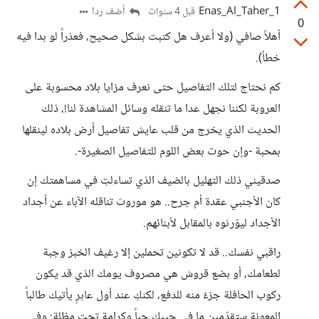
Enas_Al_Taher_1
أضف ردا
قبل 4 سنوات
0
أهلاً صافي (ولا أعرف هل كتبت بشكل صحيح، فعذراً لو بدا فيه
خطأ).
كم نحتاج لتلك التفاصيل حتى نعرف مزايا بلاد محسوبة على
العروبة لكننا نجهل عدا ما تنقله وسائل المشاهدة لنا!، ذلك
الحديث الذي يخرج من قلب عايش تفاصيل أرض بلاده لينقلها
بمحبة -وإن حوت بعض اللوم للتفاصيل الصغيرة-.
صدقيني ذلك التهليل بالضيف الذي تساءلتِ في مساهمتك إن
كان الأجنبي عقدة أم جرح.. هو موروث تناقله الآباء عن أجداد
الأجداد ليوّرثوه بالمقابل لأبنائهم.
راقبي نفسك.. قد لا تكونين تحملين إلا رغيف الخبز وجبة
لطعامك، أو بضع قروش هي مصروف يومك الذي قد يكون
ركوب الحافلة جزءٌ منه للدفع، لكنكِ عند أول عابرٍ يأتيك طالباً
المعونة ستقدّمين ما في جيبكِ حباً وكرامة تحت مظلة: وفي