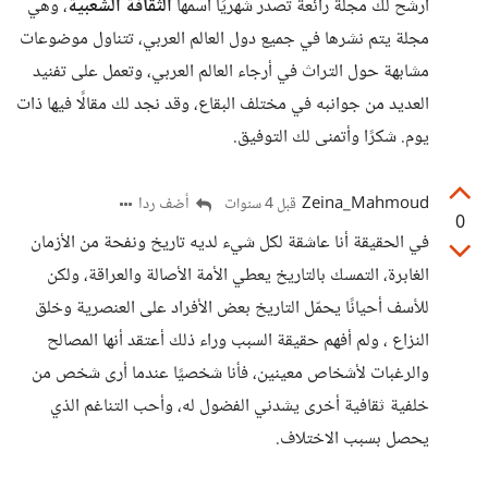
أرشّح لك مجلّة رائعة تصدر شهريًا اسمها
الثقافة الشعبية
، وهي
مجلة يتم نشرها في جميع دول العالم العربي، تتناول موضوعات
مشابهة حول التراث في أرجاء العالم العربي، وتعمل على تفنيد
العديد من جوانبه في مختلف البقاع، وقد نجد لك مقالًا فيها ذات
يوم. شكرًا وأتمنى لك التوفيق.
Zeina_Mahmoud
أضف ردا
قبل 4 سنوات
0
في الحقيقة أنا عاشقة لكل شيء لديه تاريخ ونفحة من الأزمان
الغابرة، التمسك بالتاريخ يعطي الأمة الأصالة والعراقة، ولكن
للأسف أحيانًا يحمّل التاريخ بعض الأفراد على العنصرية وخلق
النزاع ، ولم أفهم حقيقة السبب وراء ذلك أعتقد أنها المصالح
والرغبات لأشخاص معينين، فأنا شخصيًا عندما أرى شخص من
خلفية ثقافية أخرى يشدني الفضول له، وأحب التناغم الذي
يحصل بسبب الاختلاف.