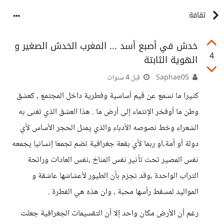
ثقافة
خدش في أصبع أسد ... المغرب الخدش الصغير و
4
الهوية الثابتة
Saphae05
قبل 4 سنوات
كثيرا ما نسمع عن قيم أساسية وفطرية داخل المجتمع ، كعشق
وطن ما أوفخر الإنتماء إلى أرض ما . هذا العشق الذي تغنى به
الشعراء وخط نصوصه الأدباء والذي يمثل الحجر الأساس لأي
دولة أو أمة،او ربما لأي بقعة جغرافية تضم تجمعا إنسانيا يجمعه
نفس المصير تحت تأثير نفس المناخ ،نفس العادات ورائحة
التراب الواحدة ،وقد نجزم بأن الطيور لأعشاشها عاشقة و
المواليد لمسقط رأسها محبة ، وان هذه هي الفطرة .
رغم أن الأرض مكان واحد إلا أن التقسيمات الجغرافية جعلت