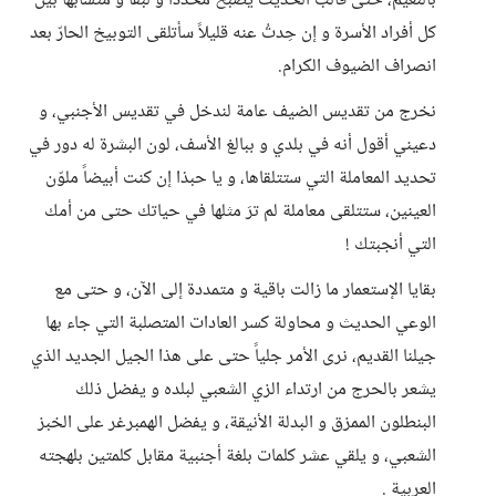
بالنعيم، حتى قالب الحديث يصبح محدداً و لبقاً و متشابهاً بين
كل أفراد الأسرة و إن حِدتُ عنه قليلاً سأتلقى التوبيخ الحارّ بعد
انصراف الضيوف الكرام.
نخرج من تقديس الضيف عامة لندخل في تقديس الأجنبي، و
دعيني أقول أنه في بلدي و ببالغ الأسف، لون البشرة له دور في
تحديد المعاملة التي ستتلقاها، و يا حبذا إن كنت أبيضاً ملوّن
العينين، ستتلقى معاملة لم ترَ مثلها في حياتك حتى من أمك
التي أنجبتك !
بقايا الإستعمار ما زالت باقية و متمددة إلى الآن، و حتى مع
الوعي الحديث و محاولة كسر العادات المتصلبة التي جاء بها
جيلنا القديم، نرى الأمر جلياً حتى على هذا الجيل الجديد الذي
يشعر بالحرج من ارتداء الزي الشعبي لبلده و يفضل ذلك
البنطلون الممزق و البدلة الأنيقة، و يفضل الهمبرغر على الخبز
الشعبي، و يلقي عشر كلمات بلغة أجنبية مقابل كلمتين بلهجته
العربية .