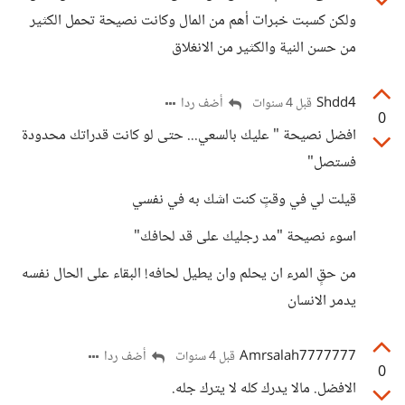
ولكن كسبت خبرات أهم من المال وكانت نصيحة تحمل الكثير
من حسن النية والكثير من الانغلاق
Shdd4
أضف ردا
قبل 4 سنوات
0
افضل نصيحة " عليك بالسعي... حتى لو كانت قدراتك محدودة
فستصل"
قيلت لي في وقتٍ كنت اشك به في نفسي
اسوء نصيحة "مد رجليك على قد لحافك"
من حقٍ المرء ان يحلم وان يطيل لحافه! البقاء على الحال نفسه
يدمر الانسان
Amrsalah7777777
أضف ردا
قبل 4 سنوات
0
الافضل. مالا يدرك كله لا يترك جله.