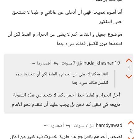
أما أسوء نصيحة فهي أن أتخلى عن عائلتي و طبعا لا تستحق
حتى التفكير .
موضوع جميل و القناعة كنز لا يفنى عن الحرام و الغلط لكن أن
نتخذها مبرر للكسل فذلك سيء جدا .
huda_khashan19
أضف ردا
قبل 7 سنوات
1
القناعة كنز لا يفنى عن الحرام و الغلط لكن أن نتخذها مبرر
للكسل فذلك سيء جدا
أجل الحرام والغلط خط أحمر ، كما لا نتخذ من هذه المقولة
ذريعة كي نبقى كما نحن بل يجب علينا أن نتقدم نحو الأمام
hamdyawad
أضف ردا
قبل 7 سنوات
0
نصحنى أحدهم بالتراجع عن طريق خسرت فيه كثير من المال