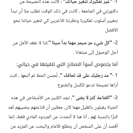
1-
"غير تفكيرك تتغير حياتك"
؛ كانت هذه النصيحة من
دكتورتي في الجامعة ، كانت في ذلك الوقت تطلب منّا أن نبدأ
بتغيير أسلوب تفكيرنا ونظرتنا للأخرين كي تتغير حياتنا نحو
الأفضل
2-
"كل شيء مر سيمر مهما بدأ سيئا "
؛لذا لا نفقد الأمل من
أجل الوصول إلى مبتغانا .
أما بخصوص أسوأ النصائح التي تلقيتها في حياتي:
1 -
" مد رجليك على قد لحافك "
، لُحسن الحظ لم أتبعها ، كنت
أراها نصيحة تدعو للكسل والخنوع
2-
"القناعة كنز لا يفنى "
، تجد الكثير من الأشخاص في هذه
الحياة يقبلون بالقليل مهما كان، معللين أن قناعتهم بنصيبهم تُعد
كنزًا بالنسبة لهم ، أنا هنا لا أتحدث عن المردود المادي فقط، إنما
أقصد أنّ على الشخص أن يتطلع للأمام والبحث عن المزيد من