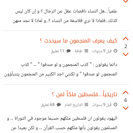
النفس )..بينما حينما حاولت قراءة كتاب الفيزياء المدرسي ( حيث
علمياً...هل النساء ناقصات عقل عن الرجال ؟ و إن كان ليس
انني في الثانوية العامة ) فوجدت نفسي لم اذاكر
كذلك..فلماذا لا نري فلاسفة من النساء ؟..و لماذا لا نجد منهن
مخترعات غيرن مجري التاريخ ؟ لماذا دائما اغلب الفلاسفة و
المخترعين و الشعراء و الرؤساء و رجال الاعمال الناجحون من
كيف يعرف المنجمون ما سيحدث ؟
2
الرجال فقط بينما نجد قليلا من النساء ؟ هل لأن المرأة ناقصة
قبل 9 سنوات
ثقافة
11 تعليق
عقل حقاً ( بعيدا عن تفسير الحديث النبوي ) ؟ ام ان اغلب النساء
دائما يقولون : " كذب المنجمون و لو صدفوا " .. " كذب
لا يشغلن تفكيرهن في هذه الاشياء ؟
المنجمون لو صدقوا " و لكنني اجد الكثير من المنجمون يتنبأؤون
باشياء و تحدث حقا ( ليست كل تنبؤاتهم بالطبع و لكن حوالي ٥٠٪
منها ) و اشهرهم نوستراداموس هل هذه صدفة ؟ و هل تسبب
تاريخياً...فلسطين ملكاً لمن ؟
6
ذلك يوماً ما في ان تشك بالدين مثلا علي اعتبار ان الله وحده
قبل 9 سنوات
التاريخ العام
68 تعليق
يعلم ماسيحدث ؟
اليهود يقولون ان فلسطين ملكهم حسبما موجود في التوراة .. و
المسلمون يقولون بأنها ملكهم حسب القرآن .. و لكن بعيدا عن