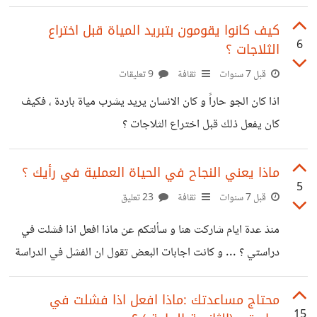
اسألك اذا قمت بتجريب هذا البرنامج من قبل : هل يمكنني
برمجة تطبيق احترافي عليه ام انه مخصص للتطبيقات البسيطة
كيف كانوا يقومون بتبريد المياة قبل اختراع
6
الثلاجات ؟
فقط ؟ و هل استخدامه سهل ام صعب ؟
قبل 7 سنوات
ثقافة
9 تعليقات
اذا كان الجو حاراً و كان الانسان يريد يشرب مياة باردة ، فكيف
كان يفعل ذلك قبل اختراع الثلاجات ؟
ماذا يعني النجاح في الحياة العملية في رأيك ؟
5
قبل 7 سنوات
ثقافة
23 تعليق
منذ عدة ايام شاركت هنا و سألتكم عن ماذا افعل اذا فشلت في
دراستي ؟ ... و كانت اجابات البعض تقول ان الفشل في الدراسة
لا يعني بالضرورة الفشل في الحياة العملية ( و هذا ما قرأته في
بعض المواقع ايضاً ) و لكن ماذا يعني اصلا النجاح او الفشل في
محتاج مساعدتك :ماذا افعل اذا فشلت في
15