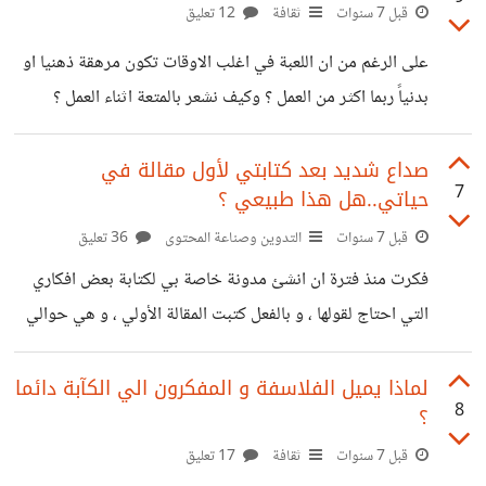
لتغيير العالم :)، و لكن يأتي اليوم التالي و يضيع بلا اي انجاز مثل
قبل 7 سنوات
ثقافة
12 تعليق
اليوم الذي سبقه هل مررت بهذا الوضع من قبل ؟ كيف تغلبت
على الرغم من ان اللعبة في اغلب الاوقات تكون مرهقة ذهنيا او
عليه ؟ و لماذا
بدنياً ربما اكثر من العمل ؟ وكيف نشعر بالمتعة اثناء العمل ؟
صداع شديد بعد كتابتي لأول مقالة في
7
حياتي..هل هذا طبيعي ؟
قبل 7 سنوات
التدوين وصناعة المحتوى
36 تعليق
فكرت منذ فترة ان انشئ مدونة خاصة بي لكتابة بعض افكاري
التي احتاج لقولها ، و بالفعل كتبت المقالة الأولي ، و هي حوالي
٧٠٠ كلمة كتبتها عبر هاتفي المحمول في خلال ساعة و نصف
تقريباً ، و لكنني لاحظت بعد كتابتي لهذه التدوينة ان حالتي
لماذا يميل الفلاسفة و المفكرون الي الكآبة دائما
8
؟
النفسية اصبحت اسوأ خوفاً من ألا تعجب من سيقرأها ، كما
اصابني بعض الصداع و الم الرأس و تعب شديد فهل هذا طبيعي
قبل 7 سنوات
ثقافة
17 تعليق