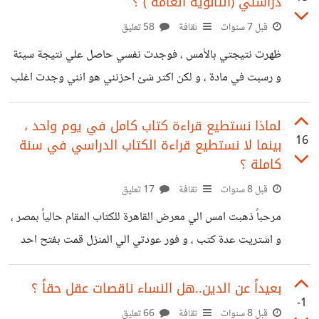
دراستي (الثانوية العامة ) ؟
الحياة العملية ؟ أي ما المعيار الذي علي اساسه نقول ان هذا
الانسان ناجح في حياته العملية ام لا ؟ هل علي اساس الأموال
قبل 7 سنوات
ثقافة
58 تعليق
التي يجنيها مثلا ام مهاراته
ظهرت نتيجتي بالأمس ، فوجدت نفسي حاصل علي نتيجة سيئة
و رسبت في مادة ، و لكن اكثر شئ احزنني هو انني وجدت اغلب
من حولي درجاتهم تزداد عن ٩٠ ٪ تقريبا ( اعلي من درجتي بكثير
جدا ) و هذا ما جعلني في مزاج سئ حتي الان فكيف لي ان
لماذا نستطيع قراءة كتاب كامل في يوم واحد ،
16
بينما لا نستطيع قراءة الكتاب الدراسي في سنة
اتغلب علي الحزن الناتج عن المقارنة بأصدقائي ؟ و هل بعض
كاملة ؟
القصص التي تحكي عن نجاح اشخاص فشلوا في دراستهم هي
قبل 8 سنوات
ثقافة
17 تعليق
واقعية و ممكنة ام انها مجرد تصبير ؟
مرحباً ذهبت امس الي معرض القاهرة للكتاب المقام حالياً بمصر ،
و اشتريت عدة كتب ، و فور عودتي الي المنزل قمت بفتح احد
الكتب التي اشتريتها ، و فوجئت بقراءتي لحوالي ١٠٠ صفحة من
هذا الكتاب في خلال ساعتين تقريبا ! و حتي الآن اتذكر ماقرأته
بعيداً عن الدين..هل النساء ناقصات عقل حقاً ؟
-1
او علي الاقل المغزي من هذا الكتاب ( و هو كتاب في مجال علم
قبل 8 سنوات
ثقافة
66 تعليق