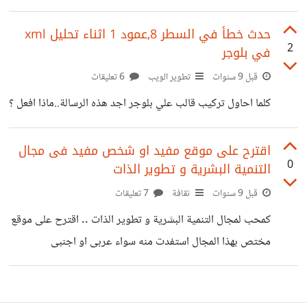
الاديان و بعيداً عن عروبتك : تاريخياً...فلسطين من حق من ؟
حدث خطأ في السطر 8,عمود 1 اثناء تحليل xml
2
في بلوجر
قبل 9 سنوات
تطوير الويب
6 تعليقات
كلما احاول تركيب قالب علي بلوجر اجد هذه الرسالة..ماذا افعل ؟
اقترح على موقع مفيد او شخص مفيد فى مجال
0
التنمية البشرية و تطوير الذات
قبل 9 سنوات
ثقافة
7 تعليقات
كمحب لمجال التنمية البشرية و تطوير الذات .. اقترح على موقع
مختص بهذا المجال استفدت منه سواء عربى او اجنبى