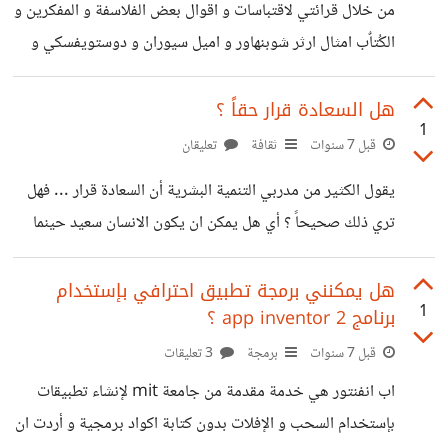
و حدث لك عند كتابتك لأول مقال في حياتك ، ام
من خلال قرائتي لاقتباسات و اقوال بعض الفلاسفة و المفكرين و
الكُتاٌب امثال ارثر شوبنهاور و اميل سيوران و دوستويفسكي و
ايضا الفلاسفة القدماء مثل افلاطون و ارسطو و غيرهم ، وجدت
ان أغلب اقوالهم تميل الي الكآبة في اغلب الاوقات فهل ترى
هل السعادة قرار حقاً ؟
1
التفكير الواقعي يجعل الانسان أكثر كآبة مثلا ام ماذا ؟ لماذا
قبل 7 سنوات
ثقافة
تعليقان
الكثير من الفلاسفة يميلون إلى الكآبة في رأيك ؟ انتظر ارائكم
يقول الكثير من مدربي التنمية البشرية أن السعادة قرار ... فهل
تري ذلك صحيحاً ؟ أي هل يمكن ان يكون الانسان سعيد حينما
يقرر ان يكون سعيداً حقاً ؟
هل يمكنني برمجة تطبيق احترافي بإستخدام
1
برنامج app inventor 2 ؟
قبل 7 سنوات
برمجة
3 تعليقات
اب انفنتور هي خدمة مقدمة من جامعة mit لإنشاء تطبيقات
بإستخدام السحب و الإفلات بدون كتابة اكواد برمجية و أردت ان