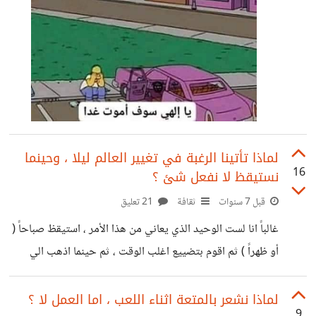
لماذا تأتينا الرغبة في تغيير العالم ليلا ، وحينما
16
نستيقظ لا نفعل شئ ؟
قبل 7 سنوات
ثقافة
21 تعليق
غالباً انا لست الوحيد الذي يعاني من هذا الأمر ، استيقظ صباحاً (
أو ظهراً ) ثم اقوم بتضييع اغلب الوقت ، ثم حينما اذهب الي
الفراش ، تأتيني رغبة كبيرة في فعل الاشياء التي يجب علي فعلها
غداً و أشعر انني متحفزاً للغاية لفعل هذه الأشياء و أنني قادم
لماذا نشعر بالمتعة اثناء اللعب ، اما العمل لا ؟
9