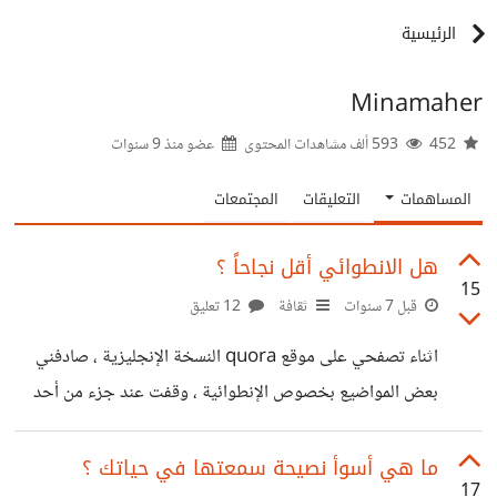
الرئيسية
Minamaher
452
593 ألف مشاهدات المحتوى
عضو منذ
9 سنوات
المساهمات
التعليقات
المجتمعات
هل الانطوائي أقل نجاحاً ؟
15
قبل 7 سنوات
ثقافة
12 تعليق
اثناء تصفحي على موقع quora النسخة الإنجليزية ، صادفني
بعض المواضيع بخصوص الإنطوائية ، وقفت عند جزء من أحد
التعليقات يقول أن الإنطوائي يكون أقل نجاحاً من غيره ، و علل
ذلك بأنه حينما يكون لديك دائرة من العلاقات فذلك سيعطيك
ما هي أسوأ نصيحة سمعتها في حياتك ؟
17