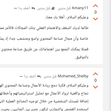
Amany11
أضف ردا
قبل سنتين
قبل سنتين
0
وعليكم السلام.. أهلا بك معنا،
طالما لديك الشغف والاهتمام الفعلي بتلك المجالات فالأمر ممك
خاصة وأن مجال صناعة المحتوى واسع ومتشعب جدا؛ إذ يمكنه
فمثلا يمكنك الجمع بين اهتماماتك عن طريق صناعة محتوى تث
بالتوفيق.
Mohamed_Shelby
أضف ردا
قبل سنتين
0
وعليكم السلام، فكرة دمج ريادة الأعمال وصناعة المحتوى ا
نجاح واقعية لرواد الأعمال مع تحليل استراتيجياتهم وأخطائهم،
إضافة لمستك الشخصية من خلال توجيه النصائح العملية التي
استخدم القصص والتجارب لتكون جسر بين الجانبين، بحيث ي