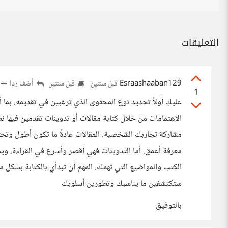
التعليقات
Esraashaaban129
أضف ردا
قبل سنتين
قبل سنتين
1
عليكِ أولاً تحديد نوع المحتوى الذي ترغبين في تقديمه. بما 
الاهتمامات من خلال كتابة مقالات أو تدوينات تقدمين فيها 
مشاركة تجاربك الشخصية. المقالات عادةً ما تكون أطول وتحت
معرفة أعمق. أما التدوينات فهي أقصر وأسرع في القراءة، و
الكتب والمواضيع التي تهمك. المهم أن تبدأي بالكتابة بشكل
ستكتشفين ما يناسبك وتطورين أسلوبك
بالتوفيق