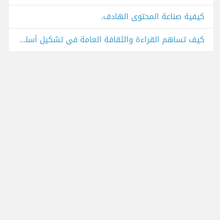
كيفية صناعة المحتوى الهادف.
كيف تساهم القراءة والثقافة العامة في تشكيل أسلوب (صانع المحتوى) المتميز؟