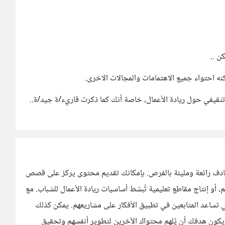
ن ..
 احتواء جميع الاهتمامات والمجالات الاخرى.
قيفي حول ريادة الأعمال، خاصة أنك كما ذكرت قاريء/ة جيد/ة..
لهادف رائعة ومليئة بالفرص. بإمكانك تقديم محتوى يركز على قصص
 أو إنتاج مقاطع تعليمية تُبسّط أساسيات ريادة الأعمال للشباب. مع
 تساعد المتابعين في تطبيق الأفكار على مشاريعهم. يمكن كذلك
كون هدفك أن يُلهم محتواك الآخرين لتطوير أنفسهم وتحقيق