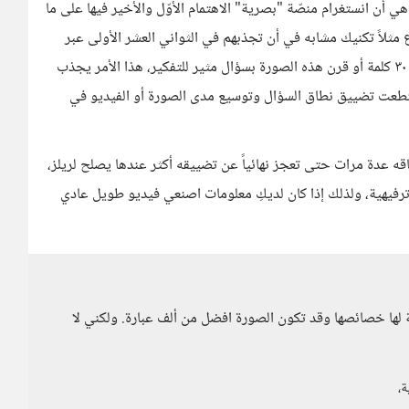
هي أن انستغرام منصّة "بصرية" الاهتمام الأوّل والأخير فيها على ما
اع مثلاً تكنيك مشابه في أن تجذبهم في الثواني العشر الأولى عبر
البدء بصورة جذابة بصرياً وتعطي معنى يمكن أن يُلخّص ربما ٣٠ كلمة أو قرن هذه الصورة بسؤال مثير للتفكير، هذا الأمر يجذب
ستطعت تضييق نطاق السؤال وتوسيع مدى الصورة أو الفيديو في
 عدة مرات حتى تعجز نهائياً عن تضييقه أكثر عندها يصلح لريلز،
و ترفيهية، ولذلك إذا كان لديكِ معلومات اصنعي فيديو طويل عادي
 لها خصائصها وقد تكون الصورة افضل من ألف عبارة. ولكني لا
ة،