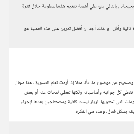
حة. وبالتالي يقع علي أهمية تقديم هذه،المعلومة خلال فترة
وإذا كنا نتحدث اليوم عن ٦٠ ثانية فإننا سنتث قريباً عن ال٢٠ ثانية وأقل.. و لذلك أجد أن أفضل تمرين على هذه العملية هو
 وصحيح عن موضوع ما، فأنا مثلا إذا أردت تعلم التسويق، هذا مجال
ن تغطي كل جوانبه وأساسياته ولكنها تعطي لمحات عنه أو بعض
لك فحتى المعلومات التي تحتويها الريلز ليست كافية وستحتاجين بعدها لإجراء
ه بشكل فعال، وهذه هي الفكرة.