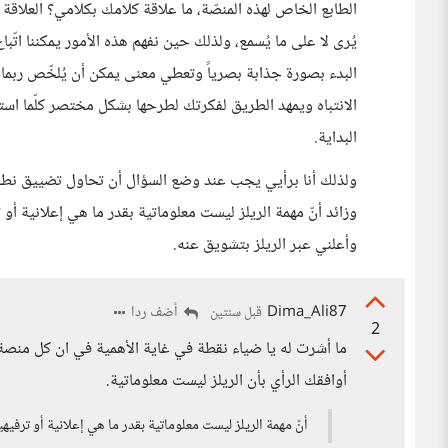
الطابع الخاص لهذه المنصّة، ما علاقة كلامك بكلامي؟ العلاقة 
يُرى لا على ما يُسمع، ولذلك حين نفهم هذه الأمور يمكننا اتّب
الانتباه ويمهد الطريق لفكرتك لطرحها بشكل مختصر كلّما ا
البداية.
ولذلك أنا برأيي يجب عند وضع السؤال أن تحاول تضييق نطاقه
وزائد أنّ مهمة الريلز ليست معلوماتية بقدر ما هي إعلانية أ
وأعلني عبر الريلز بتشويق عنه.
Dima_Ali87
أضف ردا
قبل سنتين
2
ما أشرت له يا ضياء نقطة في غاية الأهمية في ان كل منصة
أوافقك الرأي بأن الريلز ليست معلوماتية.
أنّ مهمة الريلز ليست معلوماتية بقدر ما هي إعلانية أو ترفيهي