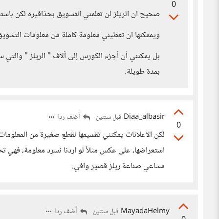
0
صحيح ان الريلز لن تعلمني التسويق بحذافيره لكن باست
ويممكنها ان تعطيني معلومة كاملة من معلومات التسويق
بل يمكنني أن أجزء الكورس إلى آلاف " الريلز " والت
بمدة طويلة.
Diaa_albasir
أضف ردا
قبل سنتين
0
لكن الاعلانات يمكنني تقسيمها لقطع صغيرة من المعلومات
استعراضها، على عكس مثلاً لو اردنا نسرد معلومة، فهي ت
مساعي صناعة ريلز قصير وافي.
MayadaHelmy
أضف ردا
قبل سنتين