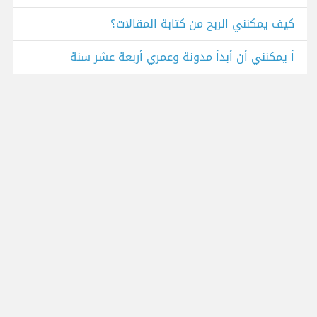
كيف يمكنني الربح من كتابة المقالات؟
أ يمكنني أن أبدأ مدونة وعمري أربعة عشر سنة