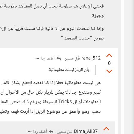
فحتى الإعلان هو معلومة يجب أن تصل للمشاهد بطريقة صحي
وجيزة.
تمرين "حديث المصعد "
rana_512
أضف ردا
قبل سنتين
0
بأن الريلز ليست معلوماتية.
هي ليست معلوماتية فعلا إذا كنا نقصد التعلم بشكل كامل
كبير ومتفرع جدا، لا يمكن للريلز بكل حال من الأحوال أ
المعلومات أو ال Tricks البسيطة وبرغم ذ
بحث أوسع وأعمق عن موضوع الريل إذا أردت فهمه وتطبيق
Dima_Ali87
أضف ردا
قبل سنتين