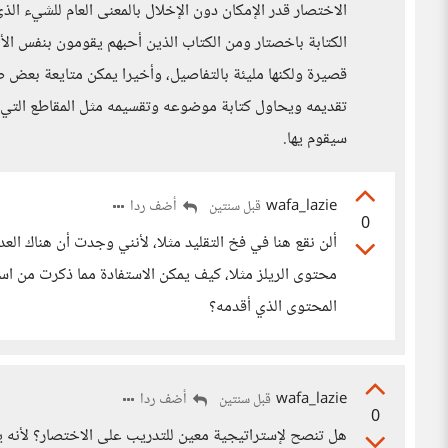
الاختصار قدر الإمكان دون الإخلال بالمعنى العام للشيء الذي
الكتابة باخصتار ومن الكتاب الذين أحبهم يقومون بنفس الأ
قصيرة ولكنها مليئة بالتفاصيل، وأخيرا يمكن متايعة بعض ص
تقديمه ويحاول كتابة موضوعه وتقسيمه مثل المقاطع التي
سيقوم يها.
wafa_lazie
أضف ردا
قبل سنتين
0
ألن نقع هنا في فخ التقليد مثلا، لأنني وجدت أن هناك ا
محتوى الريلز مثلا، كيف يمكن الاستفادة مما ذكرت من ا
المحتوى الذي أقدمه؟
wafa_lazie
أضف ردا
قبل سنتين
0
هل تنصح لإستراتيجية معين للتدريب على الاختصار؟ لأنه 