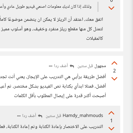
0
ولذلك إذا كان لديكِ معلومات اصنعي فيديو طويل عادي وأعلن
اتفق معك، اعتقد أن الريلز لا يمكن ان يتضمن موضوعًا كام
لتمثل كل منها مقطع ريلز منفرد وخفيف، وهو أسلوب مميز للد
كالمقبلات
مجهول
أضف ردا
قبل سنتين
2
أفضل طريقة برأيي هي التدريب على الإيجاز، يعني أنت تجدين
أفضل، فمثلا ابدأي بكتابة نص الفيديو بشكل مختصر، ثم أعيد
أصبحت أكثر قدرة على إيصال المطلوب بأقل الكلمات
Hamdy_mahmouds
أضف ردا
قبل سنتين
1
التدريب على الاختصار بإعادة الكتابة وثم إعادة الكتابة، 