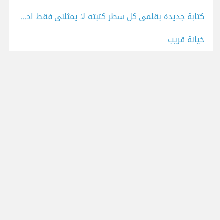
كتابة جديدة بقلمي كل سطر كتبته لا يمثلني فقط احب التعبير الحر
خيانة قريب