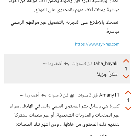
الكمال وبالنسبة لغيره فإن وصوله يضمن آلاف مؤلّفة من القرّاء
مباشرةً ومئات ألاف منهم بالمحتوى على الموقع.
أنصحك بالإطلاع على التجربة بالتفصيل عبر موقعهم الرسمي
مباشرةً:
https://www.syr-res.com
taha_hayali
أضف ردا
قبل 3 سنوات
1
شكراً جزيلاً
Amany11
أضف ردا
قبل 3 سنوات
قبل 3 سنوات
1
كثيرة هي وسائل نشر المحتوى العلمي والثقافي الهادف، سواء
عبر الصفحات والمدونات الشخصية، أو عبر منصات مشتركة
لتقديم ذلك المحتوى من خلالها... ومن أشهر تلك المنصات: