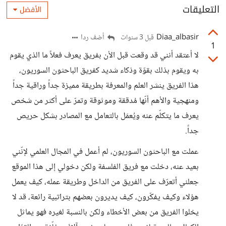
التعليقات
الأفضل
Diaa_albasir
أضف ردا
قبل 3 سنوات
1
لا أعتقد أنني قد وقعت قبل الأن بفريق يعرف فعلاً ما الذي يقوم
به ويقوم بذلك بقوّة وذكاء شديد كفريق الباحثون السوريون،
هذا الفريق ينشر العلم والمعرفة بطريقة مميزة جداً وراقية جداً
ومنهجية والأهم أنّها مُدققة وموثوقة وتمرّ على أكثر من شخص
يعرف ما يتكلّم عنه ويُعمَل بالتعامل مع المصادر بشكل حريص
جداً.
عملت مع الباحثون السوريون، لم أعمل في المجال العلمي لإنّني
بعيد عنه، دخلت مع فريق الفلسفة ولكن دخولي إلى هذا الموقع
جعلني أتعرّف على الفريق من الداخل وطريقة عمله، كيف يعمل
هؤلاء وكيف يفكّرون، كيف يديرون بعضهم بتراتبية رائعة، قد لا
يخلوا الفريق من بعض الأخطاء ولكن بالنسبة لغيره فهو يماثل