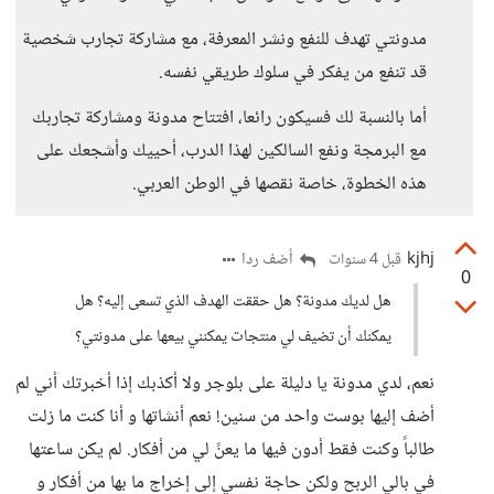
مدونتي تهدف للنفع ونشر المعرفة، مع مشاركة تجارب شخصية
قد تنفع من يفكر في سلوك طريقي نفسه.
أما بالنسبة لك فسيكون رائعا، افتتاح مدونة ومشاركة تجاربك
مع البرمجة ونفع السالكين لهذا الدرب، أحييك وأشجعك على
هذه الخطوة، خاصة نقصها في الوطن العربي.
kjhj
أضف ردا
قبل 4 سنوات
0
هل لديك مدونة؟ هل حققت الهدف الذي تسعى إليه؟ هل
يمكنك أن تضيف لي منتجات يمكنني بيعها على مدونتي؟
نعم، لدي مدونة يا دليلة على بلوجر ولا أكذبك إذا أخبرتك أني لم
أضف إليها بوست واحد من سنين! نعم أنشاتها و أنا كنت ما زلت
طالباً وكنت فقط أدون فيها ما يعنً لي من أفكار. لم يكن ساعتها
في بالي الربح ولكن حاجة نفسي إلى إخراج ما بها من أفكار و