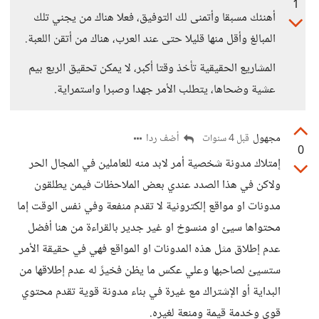
1
أهنئك مسبقا وأتمنى لك التوفيق، فعلا هناك من يجني تلك
المبالغ وأقل منها قليلا حتى عند العرب، هناك من أتقن اللعبة.
المشاريع الحقيقية تأخذ وقتا أكبر، لا يمكن تحقيق الربع بيم
عشية وضحاها، يتطلب الأمر جهدا وصبرا واستمراية.
مجهول
أضف ردا
قبل 4 سنوات
0
إمتلاك مدونة شخصية أمر لابد منه للعاملين في المجال الحر
ولاكن في هذا الصدد عندي بعض الملاحظات فيمن يطلقون
مدونات او مواقع إلكترونية لا تقدم منفعة وفي نفس الوقت إما
محتواها سيئ او منسوخ او غير جدير بالقراءة من هنا أفضل
عدم إطلاق مثل هذه المدونات او المواقع فهي في حقيقة الأمر
ستسيئ لصاحبها وعلي عكس ما يظن فخيرََ له عدم إطلاقها من
البداية أو الإشتراك مع غيرة في بناء مدونة قوية تقدم محتوي
قوي وخدمة قيمة ومنعة لغيره.