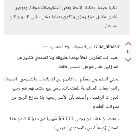
فكرة جيدة، يمكنك إتاحة بعض التلخيصات مجانا، وتوفير
أخرى مقابل مبلغ رمزي وتكون بمثابة دخل سلبي لك ولو كان
بسيطا.
Diaa_albasir
أضف ردا
قبل 4 سنوات
0
أحب أنّك تفكرين فعلاً بهذه الطريقة ولا تعتمدي ككثير من
المدوّنين على غوغل ادسنس فقط!
يجني المدونون معظم إيراداتهم من الإعلانات والتسويق بالعمولة
والمراجعات المدفوعة للمنتجات، ومن بيع منتجاتهم هم وبيع
الدورات الرقمية، وأعتقد بأنّ الأكثر ربحية بلا منازع الربح من
مدوّنات الطعام
سمعت أنّ هناك من يجني 5000$ شهرياً من مدوّنة ضمن هذا
المجال (طبعاً ليس بالمحتوى العربي)