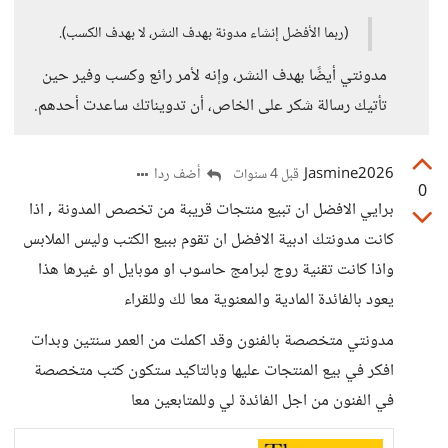
(ربما الأفضل إنشاء مدونة بهدف النشر، لا بهدف الكسب).
مدونتي أيضًا بهدف النشر، وإنه لأمر رائع وكسب وفير حين
تأتيك رسالة شكر على الخاص، أن تدويناتك ساعدت أحدهم.
Jasmine2026
أضف ردا
قبل 4 سنوات
0
برايي الافضل ان تبيع منتجات قريبة من تخصص المدونة , اذا
كانت مدونتك ادبية الافضل ان تقوم ببيع الكتب وليس الملابس
واذا كانت تقنية روج لبرامج حاسوب او موبايل او غيرها هذا
يعود بالفائدة المادية والمعنوية معا لك وللقراء
مدونتي متخصصة بالفنون وقد اكملت من العمر سنتين وبدات
افكر في بيع المنتجات عليها وبالتاكيد ستكون كتب متخصصة
في الفنون من اجل الفائدة لي وللمتابعين معا