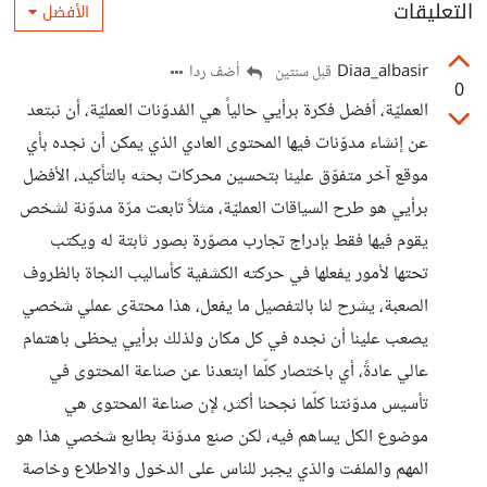
التعليقات
الأفضل
Diaa_albasir
أضف ردا
قبل سنتين
0
العمليّة، أفضل فكرة برأيي حالياً هي المُدوّنات العمليّة، أن نبتعد
عن إنشاء مدوّنات فيها المحتوى العادي الذي يمكن أن نجده بأي
موقع آخر متفوّق علينا بتحسين محركات بحثه بالتأكيد، الأفضل
برأيي هو طرح السياقات العمليّة، مثلاً تابعت مرّة مدوّنة لشخص
يقوم فيها فقط بإدراج تجارب مصوّرة بصور ثابتة له ويكتب
تحتها لأمور يفعلها في حركته الكشفية كأساليب النجاة بالظروف
الصعبة، يشرح لنا بالتفصيل ما يفعل، هذا محتةى عملي شخصي
يصعب علينا أن نجده في كل مكان ولذلك برأيي يحظى باهتمام
عالي عادةً، أي باختصار كلّما ابتعدنا عن صناعة المحتوى في
تأسيس مدوّنتنا كلّما نجحنا أكثر، لإن صناعة المحتوى هي
موضوع الكل يساهم فيه، لكن صنع مدوّنة بطابع شخصي هذا هو
المهم والملفت والذي يجبر للناس على الدخول والاطلاع وخاصة