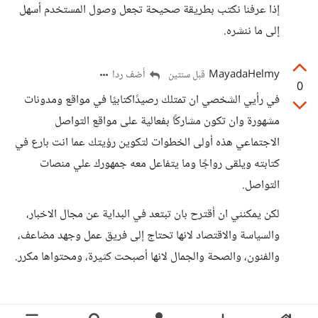
إذا عرفنا نكتب بطريقة صحيحة تجعل وصول المستخدم أسهل
إلى ما ننشره.
MayadaHelmy
أضف ردا
قبل سنتين
0
في رأيي الشخصي ان تمتلك رصيدًاكتابيًا في مواقع ومدونات
مشهورة وان تكون مشاركًا بفعالية على مواقع التواصل
الاجتماعي هذه أولى الخطوات لتكوين رؤيتك عما انت بارع في
كتابته ويلقى رواجًا وما يتفاعل معه جمهورك علي منصات
التواصل.
لكن يمكنني ان أقترح بان تبتعد في البداية عن مجال الاخبار،
والسياسة والاقتصاد لانها تحتاج إلى فريق عمل وجهد مضاعف،
والفنون، والصحة والجمال لانها أصبحت كثيرة، ومحتواها مكرر.