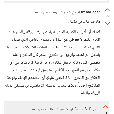
AsmaaBader
أضف ردا
قبل 5 سنوات
0
ملاحباً عزيزتي دليلة،
لاشك أن أدوات الكتابة الحديثة باتت بديلأً للورقة والقلم هذه
الأيام. لكنها لا تعوض عن اللذة والحضور الخاص الذي يهيؤه
القلم. لطالما مسكت هاتفي وفتحت الملاحظات لأكتب أعبر عما
بادخل. ثم أغلقه وأرجع إلى دفتري. أشعر كأن الدفتر والقلم
يفهمني أكثر، وكأنه يجعل للكلام روحاً خاصة لا نجدها في أي
مكان آخر. مع القم، أجد الكلام يسترسل لوحده وعقلي ينبع
الأفكار تلو الأخرى. أنا لا أخفي عليكِ أن أستخدم الهاتف ولوحة
المفاتيح أحياناً، ولكنها ليست الوسيلة الأساسي، بل ستبقى بديلة
للورقة والقلم.
Dalila31Regai
أضف ردا
قبل 5 سنوات
0