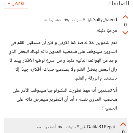
التعليقات
الأفضل
Sally_Saeed
أضف ردا
قبل 5 سنوات
0
مرحبًا دليلة،
نعم للتدوين لذة خاصة كما ذكرتي وأظن أن مستقبل القلم في
التدوين سيتوقف على شخصية المدون ذاته فهناك البعض الذي
وجد من الهواتف الذكية ملجأ وحل أسرع لوضع الأفكار بينما لا
زال البعض يفضل القلم ولا يستطيع صياغة أفكاره جيدًا إلا
باستخدام الورقة والقلم،
ألا تعتقدين أنه مهما تطورت التكنولوجيا سيتوقف الأمر على
شخصية المدون نفسه ؟ أما أن التطوير سيفرض ذاته على
الجميع ؟
Dalila31Regai
أضف ردا
قبل 5 سنوات
0