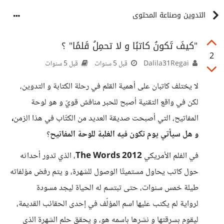
التدوين وصناعة المحتوى
"كيفَ تَكونُ كاتبًا و لا تحمِلُ قَلمًا" ؟
2
Dalila31Regai
قبل 5 سنوات
قبل 5 سنوات
لا يختلف كاتبان على أهمية القلم في رحلة الكتابة و التدوين،
لكن في واقع التقنية أصبح للحبر منافسٌ قويّ و هو لوحة
المفاتيح، التي أصبحت صديقة العديد من الكتّاب في هذا الزمن
،
و هل سيأتي
يوم تكون فيه الغلبة للوحة المفاتيح
؟
في الفلم الأمريكي
The Words 2012
، الذي تدور أحداثه
حول كاتب يحاول مستميتًا الوصول للشهرة، و يتم رفض مؤلفاته
طيلة خمس سنوات، حتى تبتسم له الحياة ليجد مسودة
لرواية لم يكتب عليها اسم المؤلّف في إحدى الحقائب القديمة،
ليقوم بسرقتها و نشرها باسمه هو، و يحقق حلم الشهرة الذي