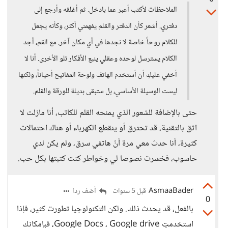
الملاحظات لأكتب أعبر عما بادخل. ثم أغلقه وأرجع إلى
دفتري. أشعر كأن الدفتر والقلم يفهمني أكثر، وكأنه يجعل
للكلام روحاً خاصة لا نجدها في أي مكان آخر. مع القم، أجد
الكلام يسترسل لوحده وعقلي ينبع الأفكار تلو الأخرى. أنا لا
أخفي عليكِ أن أستخدم الهاتف ولوحة المفاتيح أحياناً، ولكنها
ليست الوسيلة الأساسي، بل ستبقى بديلة للورقة والقلم.
حتى بالإضافة للشعور الذي يمنحه القلم للكاتب، أنا مازلت لا
اثق بالتقنية، قد تحترق أو ينقطع الكهرباء أو هناك احتمالات
كثيرة، أنا حدث معي مرة أنّ هاتفي سرق، ولم يكن لدي
حاسوب، فخسرت نصوصا لي وخواطر كنت كتبتها بكل حب.
AsmaaBader
أضف ردا
قبل 5 سنوات
0
بالفعل، قد يحدث ذلك. ولكن التكنولوجيا تطورت كثير، فإذا
استخدمتِ Google Docs ، Google drive، فبإمكانك