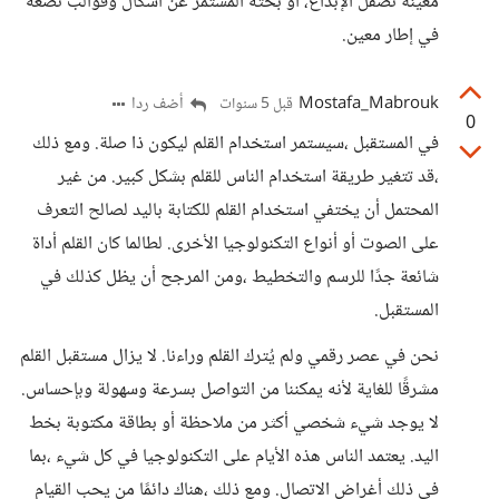
معينة تصقل الإبداع، أو بحثه المستمر عن أشكال وقوالب تضعه
في إطار معين.
Mostafa_Mabrouk
أضف ردا
قبل 5 سنوات
0
في المستقبل ،سيستمر استخدام القلم ليكون ذا صلة. ومع ذلك
،قد تتغير طريقة استخدام الناس للقلم بشكل كبير. من غير
المحتمل أن يختفي استخدام القلم للكتابة باليد لصالح التعرف
على الصوت أو أنواع التكنولوجيا الأخرى. لطالما كان القلم أداة
شائعة جدًا للرسم والتخطيط ،ومن المرجح أن يظل كذلك في
المستقبل.
نحن في عصر رقمي ولم يُترك القلم وراءنا. لا يزال مستقبل القلم
مشرقًا للغاية لأنه يمكننا من التواصل بسرعة وسهولة وبإحساس.
لا يوجد شيء شخصي أكثر من ملاحظة أو بطاقة مكتوبة بخط
اليد. يعتمد الناس هذه الأيام على التكنولوجيا في كل شيء ،بما
في ذلك أغراض الاتصال. ومع ذلك ،هناك دائمًا من يحب القيام