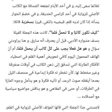
لطالما سعى إليه، و في أحد الأيام تجمعه الصدفة مع الكاتب
الأصلي للرواية في أحد كراسي الحديقة، و في خضمّ الحوار
يسأله إذا كان لديه قلم، فيجيبه بالنّفي، فيردّ
بسخرية
قائلا:
"
كيف تكون كاتبًا و لا تحملُ قلما"
، كانت هذه الجملة كفيلة
بنسف مشواره الأدبي، قبل أن يعترف أنّه سارق، و هنا يراودني
سؤال و
هو هل فعلا يجب
على كلّ كاتب أن يحمل قلمًا،
أم أنّ
الهاتف المحمول اليوم كافي لتعويض أهمية القلم في اصطياد
الأفكار الطارئة التي تتدفق إلى ذهن الكاتب في أوقات متفرقة
وغير مخطط لها، كأن تخطر له فكرة إبداعية في منتصف الليل
بعدما أيقظه صوت الرعد، أو تأتيه فكرة و هو يتأمل وجوه المارّة
في الطرقات، أو حتى في المقاهي و هو يناقش مواضيع سياسية
مع أصدقاءه …
لامستني جدًا الجملة التي قالها المؤلف الأصلي للرواية في الفلم،