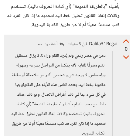
بأشياء "بالطريقة القديمة" (أي كتابة الحروف باليد). تستخدم
وكالات إنفاذ القانون تحليل خط اليد لتحديد ما إذا كان الفرد قد
كتب مستندًا معينًا أم لا عن طريق الكتابة اليدوية.
Dalila31Regai
أضف ردا
قبل 5 سنوات
0
نحن في عصر رقمي ولم يُترك القلم وراءنا. لا يزال مستقبل
القلم مشرقًا للغاية لأنه يمكننا من التواصل بسرعة وسهولة
وبإحساس. لا يوجد شيء شخصي أكثر من ملاحظة أو بطاقة
مكتوبة بخط اليد. يعتمد الناس هذه الأيام على التكنولوجيا
في كل شيء ،بما في ذلك أغراض الاتصال. ومع ذلك ،هناك
دائمًا من يحب القيام بأشياء "بالطريقة القديمة" (أي كتابة
الحروف باليد). تستخدم وكالات إنفاذ القانون تحليل خط اليد
لتحديد ما إذا كان الفرد قد كتب مستندًا معينًا أم لا عن طريق
الكتابة اليدوية.