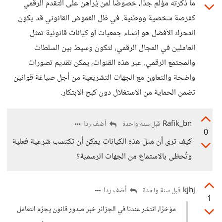
ما ذكرته مؤلم جدًا، خصوصًا لمن يُراهن على التقدم الرقمي
كفرصة شخصية ووطنية. في ظل الغموض القانوني قد يكون
التحرك الأفضل هو إنشاء جمعيات أو كيانات قانونية تمثل
العاملين في المجال الرقمي، لتكون وسيط بين السلطات
والمجتمع الرقمي. عبر هذه القنوات، يمكن تقديم تصورات
واضحة والتعاون مع الجهات التشريعية من أجل صياغة قوانين
تضمن الحماية من الاستغلال دون كبح الابتكار.
Rafik_bn
أضف ردا
قبل سنة واحدة
0
كيف ترى أن مثل هذه الكيانات يمكن أن تكتسب شرعية فعلية
وتُحظى بالاستماع من الجهات الرسمية؟
kjhj
أضف ردا
قبل سنة واحدة
1
مؤخرًا، انتشر عندنا في الجزائر خبر صدور قانون يجرّم التعامل