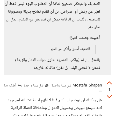
المخالِف والمبتكر. صحيح تمامًا أن المطلوب اليوم ليس فقط أن
نعبّر عن رفض أو اعتراض، بل أن نقدّم نماذج بديلة ومسؤولة
للتنظيم، ونُثبت أن الرقابة يمكن أن تتعايش مع التقدّم، بدل أن
تعارضه.
أحببت جملتك كثيرًا:
التثقيف أسبق وأذكى من المنع
بالفعل، إن لم يُواكب التشريع تطور أدوات العمل والإبداع،
فنحن لا نحمي البلد، بل نُفرغ طاقاته خارجه..
Mostafa_Shapan
أضف ردا
قبل سنة واحدة
قبل سنة واحدة
1
هل يمكنك ان توضح لى اكثر فانا لا افهم انا ظننت انه امر جيد
لانه سيمنع تبييض وغسييل الاموال وماعلاقة العملة الرقمية
بالمؤثر الذي لم يتمكن من عمل منصة تدفع محليا لمنتجات