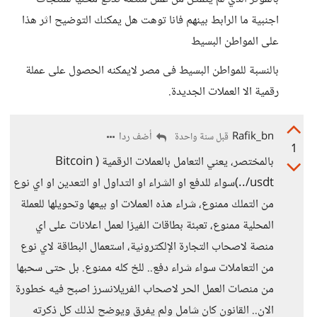
اجنبية ما الرابط بينهم فانا توهت هل يمكنك التوضيح اثر هذا
على المواطن البسيط
بالنسبة للمواطن البسيط فى مصر لايمكنه الحصول على عملة
رقمية الا العملات الجديدة.
Rafik_bn
أضف ردا
قبل سنة واحدة
1
بالمختصر، يعني التعامل بالعملات الرقمية ( Bitcoin
/usdt..)سواء للدفع او الشراء او التداول او التعدين او اي نوع
من التملك ممنوع، شراء هذه العملات او بيعها وتحويلها للعملة
المحلية ممنوع، تعبئة بطاقات الفيزا لعمل اعلانات على اي
منصة لاصحاب التجارة الإلكترونية، استعمال البطاقة لاي نوع
من التعاملات سواء شراء دفع.. للخ كله ممنوع. بل حتى سحبها
من منصات العمل الحر لاصحاب الفريلانسرز اصبح فيه خطورة
الان.. القانون كان شامل ولم يفرق ويوضح لذلك كل ذكرته