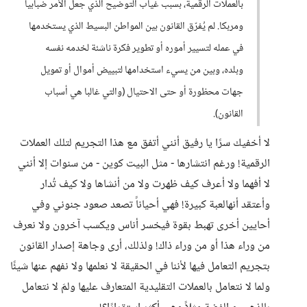
بالعملات الرقمية، بسبب غياب التوضيح الذي جعل الأمر ضبابيا
ومربكا. لم يُفرّق القانون بين المواطن البسيط الذي يستخدمها
في عمله لتسيير أموره أو تطوير فكرة ناشئة لخدمه نفسه
وبلده، وبين من يسيء استخدامها لتبييض أموال أو تمويل
جهات محظورة أو حتى الاحتيال (والتي غالبا هي أسباب
القانون).
لا أخفيك سرًا يا رفيق أنني أتفق مع هذا التجريم لتلك العملات
الرقمية! ورغم انتشارها - مثل البيت كوين - من سنوات إلا أنني
لا أفهما ولا أعرف كيف ظهرت ولا من أنشاها ولا كيف تُدار
وأعتقد أنهالعبة كبيرة! فهي أحياناً تصعد صعود جنوني وفي
أحايين أخرى تهبط بقوة فيخسر أناس ويكسب آخرون ولا نعرف
من وراء هذا أو من وراء ذاك! ولذلك، أرى وجاهة إصدار القانون
بتجريم التعامل فيها لأننا في الحقيقة لا نعلمها ولا نفهم عنها شيئًا
ولما لا نتعامل بالعملات التقليدية المتعارف عليها ولمَ لا نتعامل