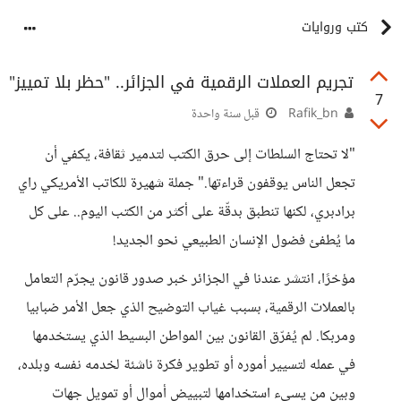
كتب وروايات
تجريم العملات الرقمية في الجزائر.. "حظر بلا تمييز"
7
Rafik_bn
قبل سنة واحدة
"لا تحتاج السلطات إلى حرق الكتب لتدمير ثقافة، يكفي أن
تجعل الناس يوقفون قراءتها." جملة شهيرة للكاتب الأمريكي راي
برادبري، لكنها تنطبق بدقّة على أكثر من الكتب اليوم.. على كل
ما يُطفئ فضول الإنسان الطبيعي نحو الجديد!
مؤخرًا، انتشر عندنا في الجزائر خبر صدور قانون يجرّم التعامل
بالعملات الرقمية، بسبب غياب التوضيح الذي جعل الأمر ضبابيا
ومربكا. لم يُفرّق القانون بين المواطن البسيط الذي يستخدمها
في عمله لتسيير أموره أو تطوير فكرة ناشئة لخدمه نفسه وبلده،
وبين من يسيء استخدامها لتبييض أموال أو تمويل جهات