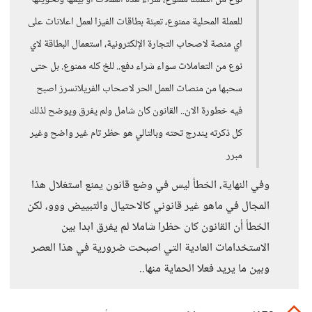
نوع من التملك ممنوع، شراء هذه العملات او بيعها وتحويلها
للعملة المحلية ممنوع، تعبئة بطاقات الفيزا لعمل اعلانات على
اي منصة لاصحاب التجارة الإلكترونية، استعمال البطاقة لاي
نوع من التعاملات سواء شراء دفع.. للخ كله ممنوع. بل حتى
سحبها من منصات العمل الحر لاصحاب الفريلانسرز اصبح
فيه خطورة الان.. القانون كان شامل ولم يفرق ويوضح لذلك
كل ذكرته يندرج تحته وبالتالي هو حظر تام غير واضح وغير
مبرر
وفي النهاية، الخطأ ليس في وضع قانون يمنع استغلال هذا
المجال في ماهو غير قانوني كالاحتيال والتبييض ووو، لكن
الخطأ أن القانون كان حظرا شاملا لم يفرق ابدا بين
الاستخدامات العادية التي اصبحت ضرورية في هذا العصر
وبين ما يريد فعلا الحماية منها..