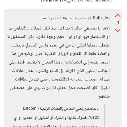
بالذهب و الفضة مثلاً وهي أكثر استقرارًا؟!
Rafik_bn
أضف ردا
قبل سنة واحدة
0
الامر يا صديقي خالد لا يتوقف عند تلك العملات والتداول بها
او الاستثمار فيها او او او.. اتفهم وجهة نظرك. لكن المستقبل لا
ينتظر، ومثلما انتقل الوضع في عصر ما من التعامل بالذهب
والفضة فقط الا القطع والاوراق النقدية، صار الوضع في هذا
العصر يتجه إلى اللامركزية، وهذا المجال لا يقتصر فقط على
الجانب السلبي الذي ذكرته، بل الدفع والشراء، عمل اعلانات
ممولة، اصحاب التجاربة الالكترونية، حتى تمويل بطاقات
الفيزا.. كلها اصبحت محل خطر، اذا قرأت ردي على مصطفى
ستفهم:
بالمختصر، يعني التعامل بالعملات الرقمية ( Bitcoin
/usdt..)سواء للدفع او الشراء او التداول او التعدين او اي