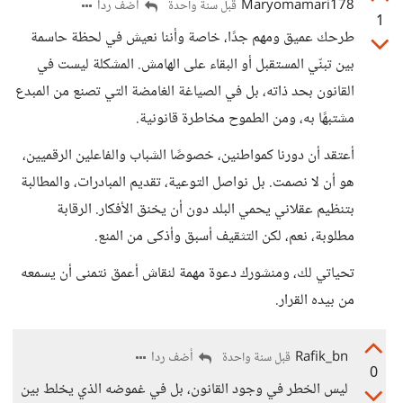
Maryomamari178
أضف ردا
قبل سنة واحدة
1
طرحك عميق ومهم جدًا، خاصة وأننا نعيش في لحظة حاسمة
بين تبنّي المستقبل أو البقاء على الهامش. المشكلة ليست في
القانون بحد ذاته، بل في الصياغة الغامضة التي تصنع من المبدع
مشتبهًا به، ومن الطموح مخاطرة قانونية.
أعتقد أن دورنا كمواطنين، خصوصًا الشباب والفاعلين الرقميين،
هو أن لا نصمت. بل نواصل التوعية، تقديم المبادرات، والمطالبة
بتنظيم عقلاني يحمي البلد دون أن يخنق الأفكار. الرقابة
مطلوبة، نعم، لكن التثقيف أسبق وأذكى من المنع.
تحياتي لك، ومنشورك دعوة مهمة لنقاش أعمق نتمنى أن يسمعه
من بيده القرار.
Rafik_bn
أضف ردا
قبل سنة واحدة
0
ليس الخطر في وجود القانون، بل في غموضه الذي يخلط بين