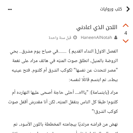
كتب وروايات
اللحن الذي اعادني
4
HaneenAlNotah
قبل سنة واحدة
الفصل الاول( النداء القديم ) .......في صباح يوم مشرق.. بحي
الروضة بالمنيل، انطلق صوت المنبّه في هاتف مراد على نغمة
"مصر تتحدث عن نفسها" لكوكب الشرق أم كلثوم. فتح عينيه
ببطء، ثم ابتسم قائلًا لنفسه:
مراد (بابتسامة): "ياااه… أحلى حاجة أصحى عليها النهارده أم
كلثوم! طبعًا كل الناس بتقفل المنبّه، لكن أنا مقدرش أقفل صوت
كوكب الشرق!"
نهض من فراشه مرتديًا بيجامته المخططة باللون الأسود، ثم