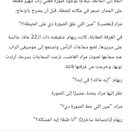
اتجه إلى الحائط، ليفاجأ بوجود صورة مغني راب شهير معلقة
على الجدار. تسمر في مكانه للحظة، قبل أن يصرخ بانزعاج:
مراد (بغضب): "مين اللي علق الصورة دي على الحيطة؟!"
في الغرفة المقابلة، كانت ريهام، شقيقته ذات الـ22 عامًا، جالسة
على سريرها، تضع سماعات الرأس، وتستمع إلى موسيقى الراب.
عند سماعها لصوت مراد الغاضب، نزعت السماعات بسرعة، ارتدت
ثوبها، وخرجت من غرفتها قائلة:
ريهام: "إيه مالك؟ في إيه؟"
نظر إليها مراد بحدة، مشيرًا إلى الصورة.
مراد: "مين اللي حط الصورة دي؟"
ريهام (بابتسامة ساخرة): "أنا طبعًا! إيه المشكلة؟"