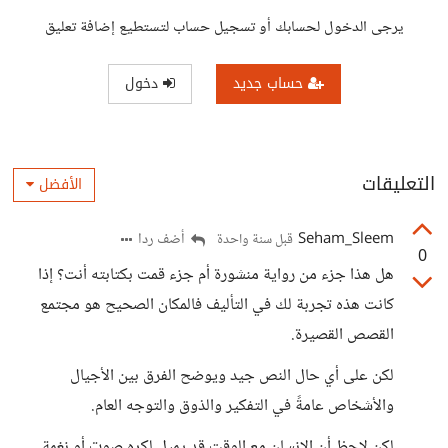
يرجى الدخول لحسابك أو تسجيل حساب لتستطيع إضافة تعليق
حساب جديد
دخول
التعليقات
الأفضل
Seham_Sleem
أضف ردا
قبل سنة واحدة
0
هل هذا جزء من رواية منشورة أم جزء قمت بكتابته أنت؟ إذا
كانت هذه تجربة لك في التأليف فالمكان الصحيح هو مجتمع
القصص القصيرة.
لكن على أي حال النص جيد ويوضح الفرق بين الأجيال
والأشخاص عامةً في التفكير والذوق والتوجه العام.
لكن لاحظ أن الإنسان مع الوقت قد يميل لكره صوت أو نغمة