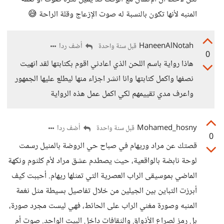
المنبه لأنها تكون بالنسبة له صوت الإزعاج وقلة الراحة 😅
HaneenAlNotah
أضف ردا
قبل سنة واحدة
0
هاذا رواية باسم اللحن الذي اعادني اقوم بكتابتها لقد انهيت
نصفها واكمل كتابتها وانا انشر اجزاء منها ليطلع عليها الجمهور
واعرف مدي تقييمهم لكي اكمل عمل هذه الرواية
Mohamed_hosny
أضف ردا
قبل سنة واحدة
0
قصتك عن مراد وريهام في صباح حي الروضة بالمنيل رسمت
لوحة نابضة بالواقعية، حيث يصطدم عشق مراد لأم كلثوم ونكهة
الماضي بموسيقى الراب العصرية التي تمثلها ريهام. أحببت كيف
أبرزت التباين بين الجيلين من خلال تفاصيل بسيطة مثل نغمة
المنبه وصورة مغني الراب على الحائط، فهي ليست مجرد صورة،
بل رمز لصراع الأذواق والثقافات داخل البيت الواحد. صوت أم