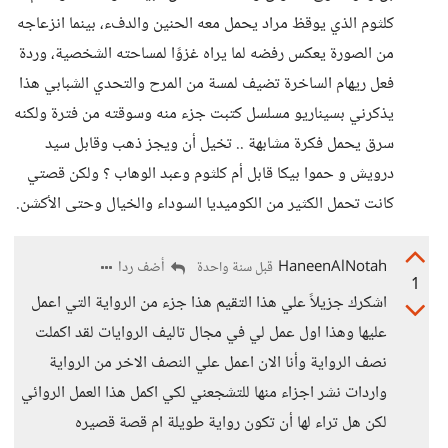
كلثوم الذي يوقظ مراد يحمل معه الحنين والدفء، بينما انزعاجه
من الصورة يعكس رفضه لما يراه غزوًا لمساحته الشخصية، وردة
فعل ريهام الساخرة تضيف لمسة من المرح والتحدي الشبابي هذا
يذكرني بسيناريو مسلسل كتبت جزء منه وسوقته من فترة ولكنه
سرق يحمل فكرة مشابهة .. تخيل أن ويجز ذهب وقابل سيد
درويش و حموا بيكا قابل أم كلثوم وعبد الوهاب ؟ ولكن قصتي
كانت تحمل الكثير من الكوميديا السوداء والخيال وحتى الأكشن.
HaneenAlNotah
أضف ردا
قبل سنة واحدة
1
اشكرك جزيلاً علي هذا التقيم هذا جزء من الرواية التي اعمل
عليها وهذا اول عمل لي في مجال تاليف الروايات لقد اكملت
نصف الرواية وأنا الان اعمل علي النصف الاخر من الرواية
واردات نشر اجزاء منها للتشجعني لكي اكمل هذا العمل الروائي
لكن هل تراء لها أن تكون رواية طويلة ام قصة قصيره