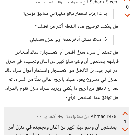
Seham_Sleem
أضف ردا
قبل سنة واحدة
0
بدأت أجرّب استثمار مبالغ صغيرة في صناديق مؤشرية
هل يمكنك توضيح هذه النقطة أكثر من فضلك؟
5. امتلاك مسكن: أدّخر لدفعة أولى لمنزل مستقبلي.
هل تعتقد أن شراء منزل أفضل أم الاستئجار؟ هناك أشخاص
قابلتهم يعتقدون أن وضع مبلغ كبير من المال وتجميده في منزل
أمر غير جيد، بل الأفضل هو الاستئجار واستثمار أموال شراء ذلك
المنزل في مشروع يعود عليك بالرلح المالي بدلًا من الشراء، ثم
بعد أن تحقق من الربح ما يكفي ويزيد لشراء منزل تقوم بالشراء.
هل توافق هذا الشخص الرأي؟
Ahmad1978
أضف ردا
قبل سنة واحدة
1
يعتقدون أن وضع مبلغ كبير من المال وتجميده في منزل أمر