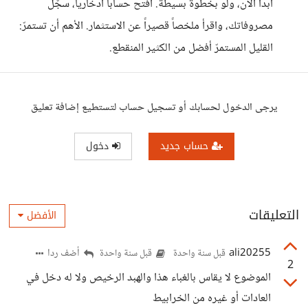
ابدأ الآن، ولو بخطوة بسيطة. افتح حساباً ادخارياً، سجّل
مصروفاتك، واقرأ ملخصاً قصيراً عن الاستثمار. الأهم أن تستمرّ:
القليل المستمرّ أفضل من الكثير المنقطع.
يرجى الدخول لحسابك أو تسجيل حساب لتستطيع إضافة تعليق
حساب جديد
دخول
التعليقات
الأفضل
ali20255
أضف ردا
قبل سنة واحدة
قبل سنة واحدة
2
الموضوع لا يقاس بالغباء هذا والهبد الرخيص ولا له دخل في
العادات أو غيره من الخرابيط