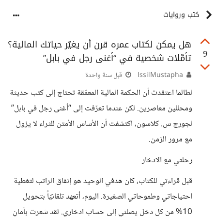
كتب وروايات
هل يمكن لكتاب عمره قرن أن يغيّر حياتك المالية؟
9
تأمّلات شخصية في “أغنى رجل في بابل”
IssilMustapha
قبل سنة واحدة
لطالما اعتقدت أن الحكمة المالية المعمّقة تحتاج إلى كتب حديثة
ومحللين معاصرين. لكن عندما تعرّفت إلى “أغنى رجل في بابل”
لجورج س. كلاسون، اكتشفت أن الأساس الأمتن للثراء لا يزول
مع مرور الزمن.
رحلتي مع الادخار
قبل قراءتي للكتاب، كان هدفي الوحيد هو إنفاق الراتب لتغطية
احتياجاتي وطموحاتي الصغيرة. اليوم، أتعهد تلقائيّاً بتحويل
10% من كل دخل يصلني إلى حساب ادخاري. لقد شعرت بأمانٍ