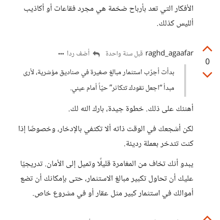
الأفكار التي تعد بأرباح ضخمة هي مجرد فقاعات أو أكاذيب
ألليس كذلك.
raghd_agaafar
أضف ردا
قبل سنة واحدة
0
بدأت أجرّب استثمار مبالغ صغيرة في صناديق مؤشرية، لأرى
مبدأ “اجعل نقودك تتكاثر” حيّاً أمام عيني.
أهنئك على ذلك. خطوة جيدة، بارك الله لك.
لكن أشجعك في الوقت ذاته ألا تكتفي بالإدخار، وخصوصًا إذا
كنت تتدخر بعملة رديئة.
يبدو أنك تخاف من المغامرة قليلًا وتميل إلى الأمان. تدريجيًا
عليك أن تحاول تكبير مبالغ الاستثمار، حتى بإمكانك أن تضع
أموالك في استثمار كبير مثل عقار أو في مشروع خاص.