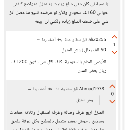
بالنسبة لي كان معي مبلغ وبنيت به منزل متواضع كلفني
حوالي 60 الف سعودي والآن لو عرضته للبيع ساحصل أقل
شي على ضعف المبلغ زيادة ولكني لن ابيعه
ali20255
أضف ردا
قبل سنة واحدة
1
60 الف ريال ! وش المنزل
الأرضي الخام بالسعودية تكلف اقل شيء فوق 200 الف
ريال بعض المدن
Ahmad1978
أضف ردا
قبل سنة واحدة
0
وش المنزل
المنزل اربع غرف وصالة وغرفة استقبال وثلاثة حمامات
ومطبخ وحوش صغير متصل بالمطبخ وكل غرفة ملحق