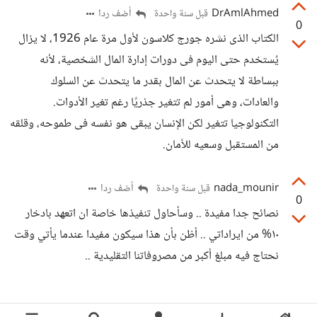
DrAmlAhmed
أضف ردا
قبل سنة واحدة
0
الكتاب الذى نشره جورج كلاسون لأول مرة عام 1926، لا يزال
يُستخدم حتى اليوم فى دورات إدارة المال الشخصية، لأنه
ببساطة لا يتحدث عن المال بقدر ما يتحدث عن السلوك
والعادات، وهى أمور لم تتغير جذريًا رغم تغير الأدوات.
التكنولوجيا تتغير لكن الإنسان يبقى هو نفسه فى طموحه، وقلقه
من المستقبل وسعيه للأمان.
nada_mounir
أضف ردا
قبل سنة واحدة
0
نصائح جدا مفيدة .. وسأحاول تنفيذها خاصة ان اتعهد بادخار
١٠% من ايراداتي .. أظن بأن هذا سيكون مفيدا عندما يأتي وقت
نحتاج فيه مبلغ أكبر من مصروفاتنا التقليدية ..