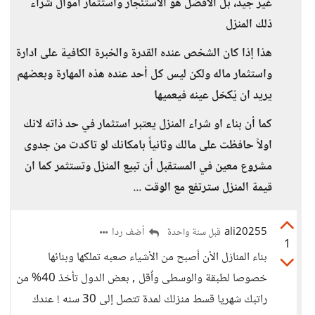
غير جيد، بل الأفضل هو الاستئجار واستثمار أموال شراء
ذلك المنزل
هذا إذا كان الشخص عنده القدرة والخبرة الكافية على ادارة
واستثمار ماله ولكن ليس كل أحد عنده هذه المهارة وبعضهم
يريد ان يُكحّل عينه فيعميها
كما أن بناء او شراء المنزل يعتبر استثمار في حد ذاته لانك
اولاً حافظت على مالك وثانياً بامكانك لو تاكدت من جدوى
مشروع معين في المستقبل أن تبيع المنزل وتستثمر كما ان
قيمة المنزل سترتفع مع الوقت ...
ali20255
أضف ردا
قبل سنة واحدة
1
بناء المنازل الأن أصبح من الأشياء صعبه تملكها وبنائها
خصوصا لطبقة والوسطى واٌقل , بعض الدول تأخذ 40% من
راتبك شهريا قسط منزلك لمدة تتصل إلى 30 سنه ! عندك