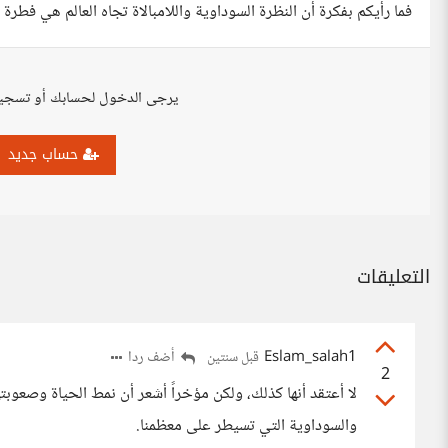
فما رأيكم بفكرة أن النظرة السوداوية واللامبالاة تجاه العالم هي فطر
يرجى الدخول لحسابك أو تسجي
حساب جديد
التعليقات
Eslam_salah1
أضف ردا
قبل سنتين
2
لا أعتقد أنها كذلك، ولكن مؤخراً أشعر أن نمط الحياة وصعوبت
والسوداوية التي تسيطر على معظمنا.