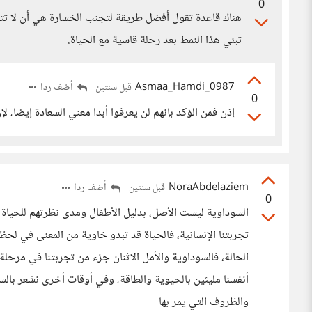
0
هناك قاعدة تقول أفضل طريقة لتجنب الخسارة هي أن لا تتو
تبني هذا النمط بعد رحلة قاسية مع الحياة.
Asmaa_Hamdi_0987
أضف ردا
قبل سنتين
0
إذن فمن الؤكد بإنهم لن يعرفوا أبدا معني السعادة إيضا، لإ
NoraAbdelaziem
أضف ردا
قبل سنتين
0
السوداوية ليست الأصل، بدليل الأطفال ومدى نظرتهم للحياة 
تجربتنا الإنسانية، فالحياة قد تبدو خاوية من المعنى في ل
الحالة، فالسوداوية والأمل الاثنان جزء من تجربتنا في مرح
أنفسنا مليئين بالحيوية والطاقة، وفي أوقات أخرى نشعر بال
والظروف التي يمر بها