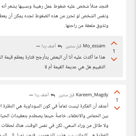
فتجد مثلاً شخص عليه ضغوط عمل رهيبة وبسببها يشعر أنه يق
ونفس الشخص لو تحرر من هذه الضغوط تجده يمكن أن يعطي ن
وتذوق ملعقة من راحتها.
Mo_essam
أضف ردا
قبل سنتين
1
هذا ما أكدت عليه أنا أن البعض يتأرجح فتارة يعظم قيمة ال
التقييم هل هي عديمة القيمة أم لا
Kareem_Magdy
أضف ردا
قبل سنتين
1
أعتقد أن الفكرة ليست تماماً في كون السوداوية هي النظرة ال
بين الحماس والانطفاء، خاصةً حينما يصطدم بتعقيدات الحياة. 
ولا طائل من وراء السعي، لكن في نفس الوقت، هناك لحظات تتو
الفطرة هي التوازن بين هذين الشعورين، فنحن نميل إلى السو