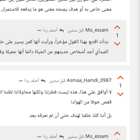
معنى خاص به أو هدف يمنحه معنى هو ما يدفعه للاستمرار.
Mo_essam
أضف ردا
قبل سنتين
1
بدأت اقتنع بهذا القول مؤخراً، ورأيت أنها كمن يسير على 
المبدأي أجد أشخاص حديثهم عن الحياة دائما أنها جميلة ول
Asmaa_Hamdi_0987
أضف ردا
قبل سنتين
1
لا أوافق علي هذا، هذه ليست فطرتنا ولكنها محاولاتنا لظننا ان
قفص خوفا من الهواء!
بل أننا كلنا خلقنا لهدف حتي أن لم نعرفه بعد.
Mo_essam
أضف ردا
قبل سنتين