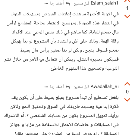
Eslam_salah1
أضف ردا
قبل سنتين
1
في الآونة الأخيرة ساهمت إعلانات القروض وتسهيلات البنوك
في انتشار هذه الصورة، وترسيخ الاعتقاد بحاجة المشاريع لرأس
مال ضخم للغاية، كما ساهم في ذلك نقص الوعي عند الأفراد
وقلة الهمة، وذلك خلق ظن واعتقاد بأن المشروع لو بدأ بهيكل
ضخم فسوف ينجح، ولكن لو بدأ صغير برأس مال بسيط
فسيكون مصيره الفشل، ويمكن أن نتعامل مع الأمر من خلال نشر
التوعية وتصحيح هذا المفهوم الخاطئ.
Awadallah_Bi
أضف ردا
قبل سنتين
0
بلفعل تستطيع أن تبدأ مشروع بمبلغ بسيط على أن يكون يقد
فكرة إبداعية وستجد طريقك في السوق وتحقيق النمو ولاكن
برأيك تمويل المشروع يكون من حسابك الشخصي ؟، أم الاشتراك
في المسابقات و حاضنات الاعمال للاستفادة من مزايا و جوائز
المسابقة ؟ ، ام عرض نسبة من المشروع على مستثمر مقابل