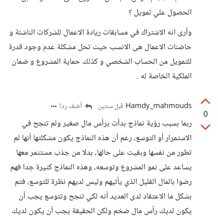
الحصول علي تمويل ؟
وأرى انه الاشتراك في مسابقات ريادة الاعمال للشركات الناشئة و
حاضنات الاعمال هى الانسب حيث تحل مشكلة عدم وجود قدرة
للتمويل من الحساب الشخصي و كذلك حماية المشروع و ضمان
الملكية الخاصة له .
Hamdy_mahmouds
أضف ردا
قبل سنتين
0
ربما بسبب رؤية نماذج بدأت برأس مال صغير ولم تنجح في
الاستمرار أو التوسع، رغم أن هذه النماذج يكون مشكلتها أنها لم
تطور من نفسها وبقيت على حالها، بدلا من جذب مستثمر معها
يساعد على نمو المشروع وتوسعه، وهذه النماذج كثيرة جدا فهم
رضوا بالمال القليل الذي يأتيهم وليس لديهم نظرة للتوسع، فتم
بشكل ما الاعتقاد لدى العديد أنه لكي تنجح وتتوسع يجب أن
يكون لديك رأس مال ضخم ولكن الحقيقة يجب أن يكون لديك