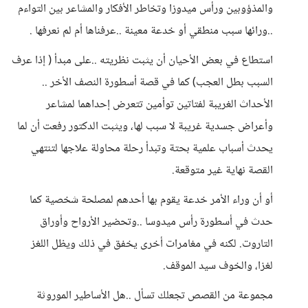
والمذؤوبين ورأس ميدوزا وتخاطر الأفكار والمشاعر بين التواءم
..ورائها سبب منطقي أو خدعة معينة ..عرفناها أم لم نعرفها .
استطاع في بعض الأحيان أن يثبت نظريته ..على مبدأ ( إذا عرف
السبب بطل العجب) كما في قصة أسطورة النصف الأخر ..
الأحداث الغريبة لفتاتين توأمين تتعرض إحداهما لمشاعر
وأعراض جسدية غريبة لا سبب لها، ويثبت الدكتور رفعت أن لما
يحدث أسباب علمية بحتة وتبدأ رحلة محاولة علاجها لتنتهي
القصة نهاية غير متوقعة.
أو أن وراء الأمر خدعة يقوم بها أحدهم لمصلحة شخصية كما
حدث في أسطورة رأس ميدوسا ..وتحضير الأرواح وأوراق
التاروت. لكنه في مغامرات أخرى يخفق في ذلك ويظل اللغز
لغزا، والخوف سيد الموقف.
مجموعة من القصص تجعلك تسأل ..هل الأساطير الموروثة