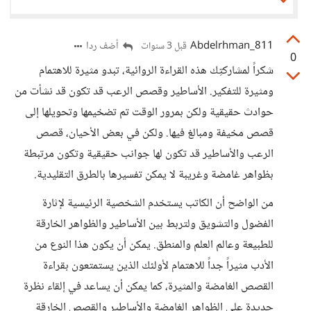
Abdelrhman_811
أضف ردا
قبل 3 سنوات
0
شكراً لمشاركتِك هذه القراءة الروائية، تبدو مثيرة للاهتمام
ومثيرة للتفكير. الأساطير وقصص الرعب قد تكون قد نشأت من
حوادث حقيقية ولكن بمرور الوقت تم تضخيمها وتحويلها إلى
قصص مخيفة ومبالغ فيها. ولكن في بعض الأحيان، قصص
الرعب والأساطير قد تكون لها جوانب حقيقية وتكون مرتبطة
بظواهر غامضة وغريبة لا يمكن تفسيرها بالطرق التقليدية.
من الواضح أن الكاتب يستخدم الشخصية الرئيسية لإثارة
الفضول والتشويق ولتربط بين الأساطير والظواهر الخارقة
للطبيعة وعالم العلم والمنطق. يمكن أن يكون هذا النوع من
الأدب مثيراً جداً للاهتمام لأولئك الذين يستمتعون بقراءة
القصص الغامضة والمثيرة، كما يمكن أن يساعد في إلقاء نظرة
جديدة على الظواهر الغامضة والأساطير والقصص الخارقة