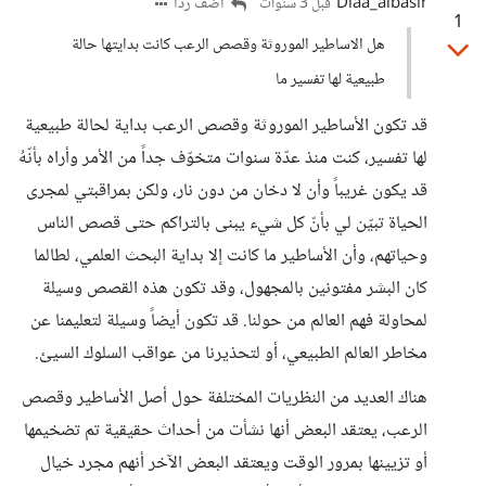
Diaa_albasir
أضف ردا
قبل 3 سنوات
1
هل الاساطير الموروثة وقصص الرعب كانت بدايتها حالة
طبيعية لها تفسير ما
قد تكون الأساطير الموروثة وقصص الرعب بداية لحالة طبيعية
لها تفسير، كنت منذ عدّة سنوات متخوّف جداً من الأمر وأراه بأنّهُ
قد يكون غريباً وأن لا دخان من دون نار، ولكن بمراقبتي لمجرى
الحياة تبيّن لي بأنّ كل شيء يبنى بالتراكم حتى قصص الناس
وحياتهم، وأن الأساطير ما كانت إلا بداية البحث العلمي، لطالما
كان البشر مفتونين بالمجهول، وقد تكون هذه القصص وسيلة
لمحاولة فهم العالم من حولنا. قد تكون أيضاً وسيلة لتعليمنا عن
مخاطر العالم الطبيعي، أو لتحذيرنا من عواقب السلوك السيئ.
هناك العديد من النظريات المختلفة حول أصل الأساطير وقصص
الرعب، يعتقد البعض أنها نشأت من أحداث حقيقية تم تضخيمها
أو تزيينها بمرور الوقت ويعتقد البعض الآخر أنهم مجرد خيال