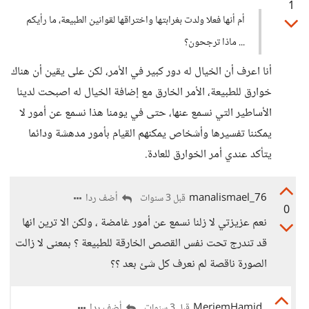
1
أم أنها فعلا ولدت بغرابتها واختراقها لقوانين الطبيعة، ما رأيكم
... ماذا ترجحون؟
أنا اعرف أن الخيال له دور كبير في الأمر، لكن على يقين أن هناك
خوارق للطبيعة، الأمر الخارق مع إضافة الخيال له اصبحت لدينا
الأساطير التي نسمع عنها، حتى في يومنا هذا نسمع عن أمور لا
يمكننا تفسيرها وأشخاص يمكنهم القيام بأمور مدهشة ودائما
يتأكد عندي أمر الخوارق للعادة.
manalismael_76
أضف ردا
قبل 3 سنوات
0
نعم عزيزتي لا زلنا نسمع عن أمور غامضة ، ولكن الا ترين انها
قد تندرج تحت نفس القصص الخارقة للطبيعة ؟ بمعنى لا زالت
الصورة ناقصة لم نعرف كل شئ بعد ؟؟
MeriemHamid
أضف ردا
قبل 3 سنوات